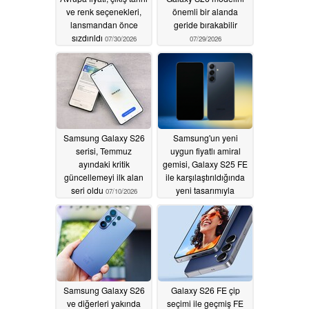
ve renk seçenekleri,
önemli bir alanda
lansmandan önce
geride bırakabilir
sızdırıldı
07/30/2026
07/29/2026
Samsung Galaxy S26
Samsung'un yeni
serisi, Temmuz
uygun fiyatlı amiral
ayındaki kritik
gemisi, Galaxy S25 FE
güncellemeyi ilk alan
ile karşılaştırıldığında
seri oldu
yeni tasarımıyla
07/10/2026
erkenden ortaya çıktı
06/07/2026
Samsung Galaxy S26
Galaxy S26 FE çip
ve diğerleri yakında
seçimi ile geçmiş FE