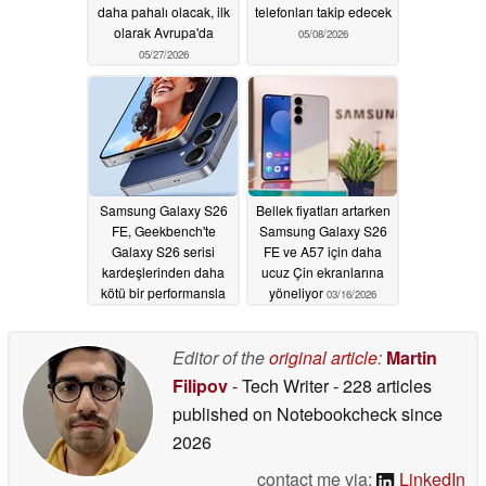
daha pahalı olacak, ilk
telefonları takip edecek
olarak Avrupa'da
05/08/2026
05/27/2026
Samsung Galaxy S26
Bellek fiyatları artarken
FE, Geekbench'te
Samsung Galaxy S26
Galaxy S26 serisi
FE ve A57 için daha
kardeşlerinden daha
ucuz Çin ekranlarına
kötü bir performansla
yöneliyor
03/16/2026
görünüyor
04/04/2026
Editor of the
original article
:
Martin
Filipov
- Tech Writer
- 228 articles
published on Notebookcheck
since
2026
contact me via:
LinkedIn