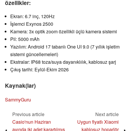
özellikler:
Ekran: 6.7 inç, 120Hz
İşlemci Exynos 2500
Kamera: 3x optik zoom özellikli üçlü kamera sistemi
Pil: 5000 mAh
Yazılım: Android 17 tabanlı One UI 9.0 (7 yıllık işletim
sistemi güncellemeleri)
Ekstralar: IP68 toza/suya dayanıklılık, kablosuz şarj
Çıkış tarihi: Eylül-Ekim 2026
Kaynak(lar)
SammyGuru
Previous article
Next article
Casio'nun Haziran
Uygun fiyatlı Xiaomi
ayında iki adet karartılmış
kablosuz hoparlör