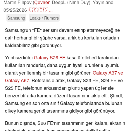
Martin Filipov (
Çeviren
DeepL / Ninh Duy),
Yayınlandı
05/25/2026
🇺🇸
🇪🇸
...
Samsung
Leaks / Rumors
Samsung'un "FE" serisini devam ettirip ettirmeyeceğine
dair herhangi bir şüphe varsa, artık bu korkuları ortadan
kaldırabiliriz gibi görünüyor.
Yeni sızdırıldı
Galaxy S26 FE
kasa üreticileri tarafından
kullanılan renderlar, daha uygun fiyatlı ürünlerle uyumlu
olarak yenilenmiş bir tasarım gibi görünen
Galaxy A37 ve
Galaxy A57
. Referans olarak, Galaxy S23 FE, S24 FE ve
S25 FE, telefonun arkasından çıkıntı yapan üç lensle
benzer bir arka kamera düzeni tasarımını takip etti. Şimdi,
Samsung en son orta sınıf Galaxy telefonlarında bulunan
dikey kamera şeridi tasarımına gidiyor gibi görünüyor.
Bunun dışında, S26 FE'nin tasarımının geri kalanı, ekranın
etrafındaki nispeten ince çerçeveler ve delikli selfie