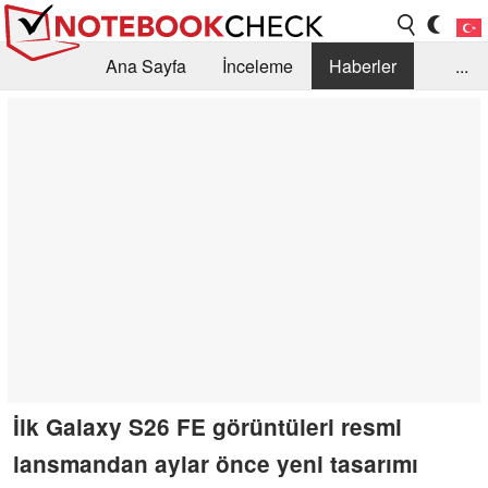
Ana Sayfa
İnceleme
Haberler
...
Öneri /SSS
Kütüphane
Satın Alma Rehberi
Arama
İletişim
İlk Galaxy S26 FE görüntüleri resmi
lansmandan aylar önce yeni tasarımı