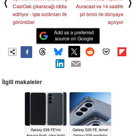
⟨
⟩
CasiOak çıkaracağı iddia
Auracast ve 14 saatlik
ediliyor - işte sızdırılan ilk
pil ömrü ile dünyaya
görüntüler
açılıyor
Add as a preferred
source on Google
İlgili makaleler
Galaxy S26 FE'nin
Galaxy S26 FE, temel
Avrupa fiyatı, çıkış tarihi
Galaxy S26 modelini