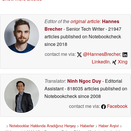
Editor of the
original article
:
Hannes
Brecher
- Senior Tech Writer
- 21947
articles published on Notebookcheck
since 2018
contact me via:
@HannesBrecher
,
LinkedIn
,
Xing
Translator:
Ninh Ngoc Duy
- Editorial
Assistant
- 818035 articles published on
Notebookcheck
since 2008
contact me via:
Facebook
>
Notebooklar Hakkında Aradığınız Herşey
>
Haberler
>
Haber Arşivi
>