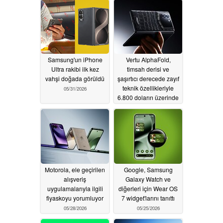
07/30/2026
Samsung'un iPhone
Vertu AlphaFold,
Ultra rakibi ilk kez
timsah derisi ve
vahşi doğada görüldü
şaşırtıcı derecede zayıf
teknik özellikleriyle
05/31/2026
6.800 doların üzerinde
bir fiyatla piyasaya
sürülüyor
05/28/2026
Motorola, ele geçirilen
Google, Samsung
alışveriş
Galaxy Watch ve
uygulamalarıyla ilgili
diğerleri için Wear OS
fiyaskoyu yorumluyor
7 widget'larını tanıttı
05/28/2026
05/25/2026