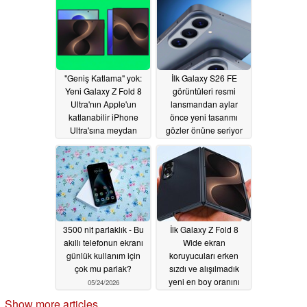
"Geniş Katlama" yok:
İlk Galaxy S26 FE
Yeni Galaxy Z Fold 8
görüntüleri resmi
Ultra'nın Apple'un
lansmandan aylar
katlanabilir iPhone
önce yeni tasarımı
Ultra'sına meydan
gözler önüne seriyor
okuyacağı ortaya çıktı
05/25/2026
05/25/2026
3500 nit parlaklık - Bu
İlk Galaxy Z Fold 8
akıllı telefonun ekranı
Wide ekran
günlük kullanım için
koruyucuları erken
çok mu parlak?
sızdı ve alışılmadık
yeni en boy oranını
05/24/2026
gösteriyor
05/24/2026
Show more articles