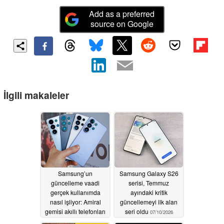
Add as a preferred
source on Google
İlgili makaleler
Samsung’un
Samsung Galaxy S26
güncelleme vaadi
serisi, Temmuz
gerçek kullanımda
ayındaki kritik
nasıl işliyor: Amiral
güncellemeyi ilk alan
gemisi akıllı telefonları
seri oldu
07/10/2026
ne kadar güncel?