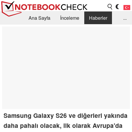
Ana Sayfa
İnceleme
Haberler
...
Öneri /SSS
Kütüphane
Satın Alma Rehberi
Arama
İletişim
Samsung Galaxy S26 ve diğerleri yakında
daha pahalı olacak, ilk olarak Avrupa'da