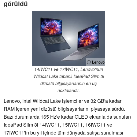
görüldü
ⓘ Lenovo
14IWC11 ve 17IWC11, Lenovo'nun
Wildcat Lake tabanlı IdeaPad Slim 3i
dizüstü bilgisayarlarının en uç
noktalarıdır.
Lenovo, Intel Wildcat Lake işlemciler ve 32 GB'a kadar
RAM içeren yeni dizüstü bilgisayarlarını piyasaya sürdü.
Bazı durumlarda 165 Hz'e kadar OLED ekranla da sunulan
IdeaPad Slim 3i 14IWC11, 15IWC11, 16IWC11 ve
17IWC11'in bu yıl içinde tüm dünyada satışa sunulması