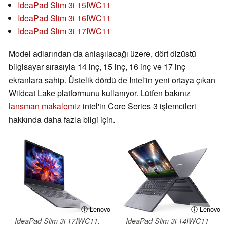
IdeaPad Slim 3i 15IWC11
IdeaPad Slim 3i 16IWC11
IdeaPad Slim 3i 17IWC11
Model adlarından da anlaşılacağı üzere, dört dizüstü
bilgisayar sırasıyla 14 inç, 15 inç, 16 inç ve 17 inç
ekranlara sahip. Üstelik dördü de Intel'in yeni ortaya çıkan
Wildcat Lake platformunu kullanıyor. Lütfen bakınız
lansman makalemiz
intel'in Core Series 3 işlemcileri
hakkında daha fazla bilgi için.
ⓘ Lenovo
ⓘ Lenovo
IdeaPad Slim 3i 17IWC11.
IdeaPad Slim 3i 14IWC11