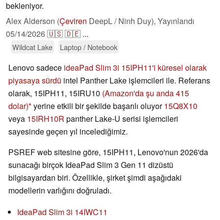
bekleniyor.
Alex Alderson (
Çeviren
DeepL / Ninh Duy),
Yayınlandı
05/14/2026
🇺🇸
🇩🇪
...
Wildcat Lake
Laptop / Notebook
Lenovo sadece
ideaPad Slim 3i 15IPH11'i küresel olarak
piyasaya sürdü
intel Panther Lake işlemcileri ile. Referans
olarak, 15IPH11, 15IRU10
(Amazon'da şu anda 415
dolar)
yerine etkili bir şekilde başarılı oluyor
15Q8X10
veya
15IRH10R
panther Lake-U serisi işlemcileri
sayesinde geçen yıl incelediğimiz.
PSREF web sitesine göre, 15IPH11, Lenovo'nun 2026'da
sunacağı birçok IdeaPad Slim 3 Gen 11 dizüstü
bilgisayardan biri. Özellikle, şirket şimdi aşağıdaki
modellerin varlığını doğruladı.
IdeaPad Slim 3i 14IWC11