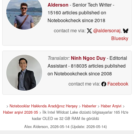
Alderson
- Senior Tech Writer
-
15160 articles published on
Notebookcheck
since 2018
contact me via:
@aldersonaj
,
Bluesky
Translator:
Ninh Ngoc Duy
- Editorial
Assistant
- 818035 articles published
on Notebookcheck
since 2008
contact me via:
Facebook
>
Notebooklar Hakkında Aradığınız Herşey
>
Haberler
>
Haber Arşivi
>
Haber arşivi 2026 05
> İlk Intel Wildcat Lake dizüstü bilgisayarlar 165 Hz'e
kadar OLED ve 32 GB RAM ile görüldü
Alex Alderson, 2026-05-14 (Update: 2026-05-14)