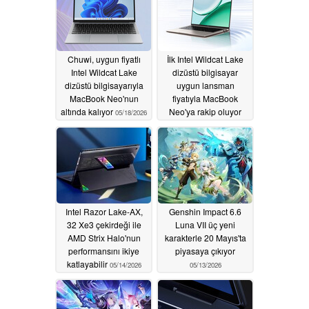
Chuwi, uygun fiyatlı
İlk Intel Wildcat Lake
Intel Wildcat Lake
dizüstü bilgisayar
dizüstü bilgisayarıyla
uygun lansman
MacBook Neo'nun
fiyatıyla MacBook
altında kalıyor
Neo'ya rakip oluyor
05/18/2026
05/18/2026
Intel Razor Lake-AX,
Genshin Impact 6.6
32 Xe3 çekirdeği ile
Luna VII üç yeni
AMD Strix Halo'nun
karakterle 20 Mayıs'ta
performansını ikiye
piyasaya çıkıyor
katlayabilir
05/14/2026
05/13/2026