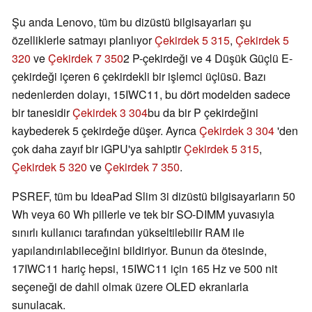
Şu anda Lenovo, tüm bu dizüstü bilgisayarları şu
özelliklerle satmayı planlıyor
Çekirdek 5 315
,
Çekirdek 5
320
ve
Çekirdek 7 350
2 P-çekirdeği ve 4 Düşük Güçlü E-
çekirdeği içeren 6 çekirdekli bir işlemci üçlüsü. Bazı
nedenlerden dolayı, 15IWC11, bu dört modelden sadece
bir tanesidir
Çekirdek 3 304
bu da bir P çekirdeğini
kaybederek 5 çekirdeğe düşer. Ayrıca
Çekirdek 3 304
'den
çok daha zayıf bir iGPU'ya sahiptir
Çekirdek 5 315
,
Çekirdek 5 320
ve
Çekirdek 7 350
.
PSREF, tüm bu IdeaPad Slim 3i dizüstü bilgisayarların 50
Wh veya 60 Wh pillerle ve tek bir SO-DIMM yuvasıyla
sınırlı kullanıcı tarafından yükseltilebilir RAM ile
yapılandırılabileceğini bildiriyor. Bunun da ötesinde,
17IWC11 hariç hepsi, 15IWC11 için 165 Hz ve 500 nit
seçeneği de dahil olmak üzere OLED ekranlarla
sunulacak.