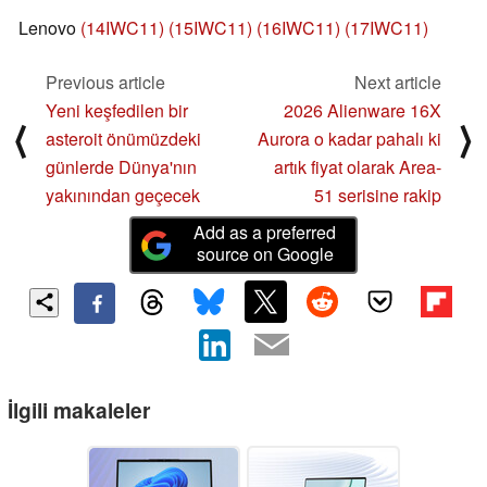
Lenovo
(14IWC11)
(15IWC11)
(16IWC11)
(17IWC11)
Previous article
Next article
Yeni keşfedilen bir
2026 Alienware 16X
⟨
⟩
asteroit önümüzdeki
Aurora o kadar pahalı ki
günlerde Dünya'nın
artık fiyat olarak Area-
yakınından geçecek
51 serisine rakip
Add as a preferred
source on Google
İlgili makaleler