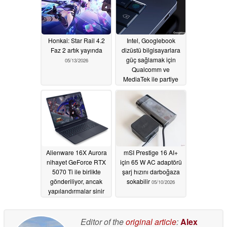
Honkai: Star Rail 4.2
Intel, Googlebook
Faz 2 artık yayında
dizüstü bilgisayarlara
güç sağlamak için
05/13/2026
Qualcomm ve
MediaTek ile partiye
katılıyor
05/13/2026
Alienware 16X Aurora
mSI Prestige 16 AI+
nihayet GeForce RTX
için 65 W AC adaptörü
5070 Ti ile birlikte
şarj hızını darboğaza
gönderiliyor, ancak
sokabilir
05/10/2026
yapılandırmalar sinir
bozucu olabilir
05/13/2026
Editor of the
original article
:
Alex