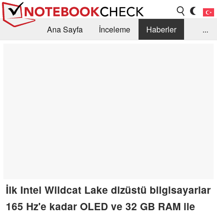
Ana Sayfa
İnceleme
Haberler
...
Öneri /SSS
Kütüphane
Satın Alma Rehberi
Arama
İletişim
İlk Intel Wildcat Lake dizüstü bilgisayarlar
165 Hz'e kadar OLED ve 32 GB RAM ile