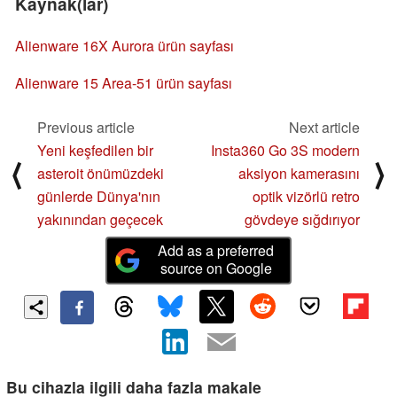
Kaynak(lar)
Alienware 16X Aurora ürün sayfası
Alienware 15 Area-51 ürün sayfası
Previous article
Next article
Yeni keşfedilen bir
Insta360 Go 3S modern
⟨
⟩
asteroit önümüzdeki
aksiyon kamerasını
günlerde Dünya'nın
optik vizörlü retro
yakınından geçecek
gövdeye sığdırıyor
Add as a preferred
source on Google
Bu cihazla ilgili daha fazla makale