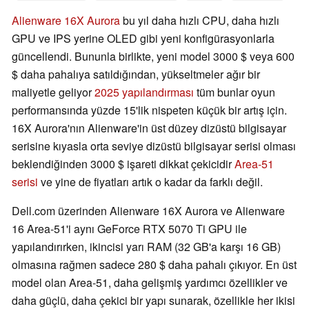
Alienware 16X Aurora
bu yıl daha hızlı CPU, daha hızlı
GPU ve IPS yerine OLED gibi yeni konfigürasyonlarla
güncellendi. Bununla birlikte, yeni model 3000 $ veya 600
$ daha pahalıya satıldığından, yükseltmeler ağır bir
maliyetle geliyor
2025 yapılandırması
tüm bunlar oyun
performansında yüzde 15'lik nispeten küçük bir artış için.
16X Aurora'nın Alienware'in üst düzey dizüstü bilgisayar
serisine kıyasla orta seviye dizüstü bilgisayar serisi olması
beklendiğinden 3000 $ işareti dikkat çekicidir
Area-51
serisi
ve yine de fiyatları artık o kadar da farklı değil.
Dell.com üzerinden Alienware 16X Aurora ve Alienware
16 Area-51'i aynı GeForce RTX 5070 Ti GPU ile
yapılandırırken, ikincisi yarı RAM (32 GB'a karşı 16 GB)
olmasına rağmen sadece 280 $ daha pahalı çıkıyor. En üst
model olan Area-51, daha gelişmiş yardımcı özellikler ve
daha güçlü, daha çekici bir yapı sunarak, özellikle her ikisi