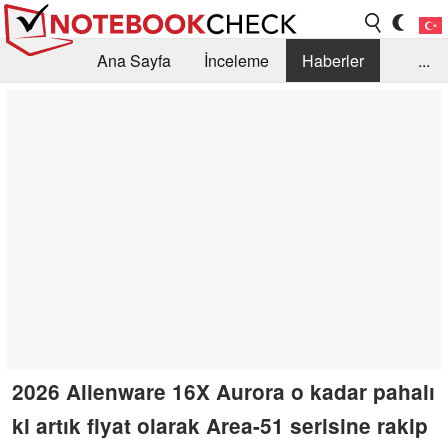
Ana Sayfa
İnceleme
Haberler
...
Öneri /SSS
Kütüphane
Satın Alma Rehberi
Arama
İletişim
2026 Alienware 16X Aurora o kadar pahalı
ki artık fiyat olarak Area-51 serisine rakip