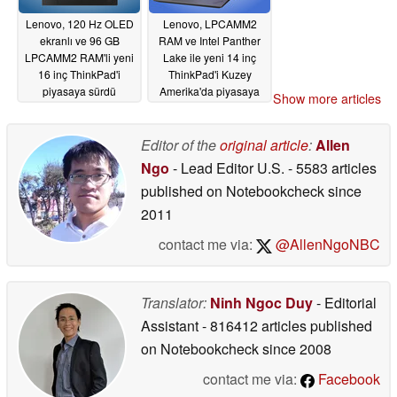
Lenovo, 120 Hz OLED
Lenovo, LPCAMM2
ekranlı ve 96 GB
RAM ve Intel Panther
LPCAMM2 RAM'li yeni
Lake ile yeni 14 inç
16 inç ThinkPad'i
ThinkPad'i Kuzey
piyasaya sürdü
Amerika'da piyasaya
Show more articles
sürdü
05/16/2026
05/15/2026
Editor of the
original article
:
Allen
Ngo
- Lead Editor U.S.
- 5583 articles
published on Notebookcheck
since
2011
contact me via:
@AllenNgoNBC
Translator:
Ninh Ngoc Duy
- Editorial
Assistant
- 816412 articles published
on Notebookcheck
since 2008
contact me via:
Facebook