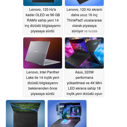
Lenovo, 120 Hz'e
Lenovo, 120 Hz ekranlı
kadar OLED ve 96 GB
daha ucuz 16 inç
RAM'e sahip yeni 14
ThinkPad'i uluslararası
inç dizüstü bilgisayarını
olarak piyasaya
piyasaya sürdü
sürüyor
05/16/2026
05/17/2026
Lenovo, Intel Panther
Asus, 320W
Lake ile 14 inçlik yeni
performans
dizüstü bilgisayarını
yükseltmesi ve 4K Mini
beklenenden önce
LED ekrana sahip 18
piyasaya sürdü
inçlik yeni dizüstü oyun
bilgisayarını dünya
05/16/2026
çapında resmen
onayladı
05/16/2026