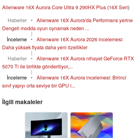
Alienware 16X Aurora Core Ultra 9 290HX Plus
(
16X Seri
)
Haberler
•
Alienware 16X Aurora'da Performans yerine
Dengeli modda oyun oynamak neden ...
|
İnceleme
•
Alienware 16X Aurora 2026 incelemesi:
Daha yüksek fiyata daha yeni özellikler
|
Haberler
•
Alienware 16X Aurora nihayet GeForce RTX
5070 Ti ile birlikte gönderiliyor,...
|
İnceleme
•
Alienware 16X Aurora incelemesi: Birinci
sınıf yapıyı orta seviye bir GPU i...
İlgili makaleler