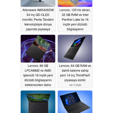
Alienware AW3426DW
Lenovo, 120 Hz ekran,
34 inç QD-OLED
32 GB RAM ve Intel
monitör, Penta Tandem
Panther Lake ile 16
teknolojisiyle dünya
inçlik yeni dizüstü
çapında piyasaya
bilgisayarını
sürüldü
uluslararası olarak
07/09/2026
piyasaya sürdü
05/19/2026
Lenovo, 96 GB
Lenovo, 64 GB RAM ve
LPCAMM2 ve AMD
dahili kaleme sahip
işlemcili 16 inçlik yeni
yeni 14 inç ThinkPad'i
dizüstü bilgisayarını
piyasaya sürdü
beklenenden daha
05/17/2026
erken piyasaya sürdü
05/18/2026