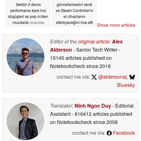
Switch 2 demo
güncellemesini verdi
performansı kare hızı
ve Steam Controller'ın
düşüşleri ve pop-in'den
el cihazlarını
muzdarip
etkileyeceğini ima etti
04/29/2026
Show more articles
04/28/2026
Editor of the
original article
:
Alex
Alderson
- Senior Tech Writer
-
15145 articles published on
Notebookcheck
since 2018
contact me via:
@aldersonaj
,
Bluesky
Translator:
Ninh Ngoc Duy
- Editorial
Assistant
- 816412 articles published
on Notebookcheck
since 2008
contact me via:
Facebook