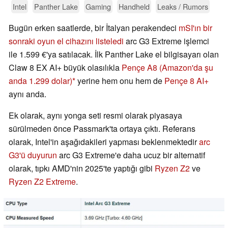
Intel
Panther Lake
Gaming
Handheld
Leaks / Rumors
Bugün erken saatlerde, bir İtalyan perakendeci
mSI'ın bir
sonraki oyun el cihazını listeledi
arc G3 Extreme işlemci
ile 1.599 €'ya satılacak. İlk Panther Lake el bilgisayarı olan
Claw 8 EX AI+ büyük olasılıkla
Pençe A8
(Amazon'da şu
anda 1.299 dolar)
yerine hem onu hem de
Pençe 8 AI+
aynı anda.
Ek olarak, aynı yonga seti resmi olarak piyasaya
sürülmeden önce Passmark'ta ortaya çıktı. Referans
olarak, Intel'in aşağıdakileri yapması beklenmektedir
arc
G3'ü duyurun
arc G3 Extreme'e daha ucuz bir alternatif
olarak, tıpkı AMD'nin 2025'te yaptığı gibi
Ryzen Z2
ve
Ryzen Z2 Extreme
.