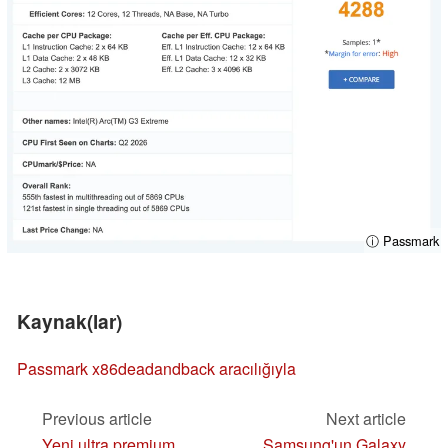
ⓘ Passmark
Kaynak(lar)
Passmark
x86deadandback aracılığıyla
Previous article
Next article
Yeni ultra premium
Samsung'un Galaxy