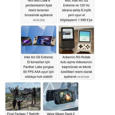
Yeni MSI Claw 8
MSI, Intel Arc G3
yenilemesinin fiyatı
Extreme ve 120 Hz
resmi lansman
ekrana sahip 8 inçlik
öncesinde açıklandı
yeni oyun el
bilgisayarını 1.599 €'ya
04/30/2026
piyasaya sürüyor
04/30/2026
Intel Arc G3 Extreme:
Anbernic RG Rotate
El konsolları için
kutu açma videosunun
Panther Lake yongası
başrolünde ve teknik
60 FPS AAA oyun için
özellikleri resmi olarak
oldukça hızlı olabilir
açıklandı
04/30/2026
04/30/2026
Final Fantasy 7 Rebirth
Valve Steam Deck 2