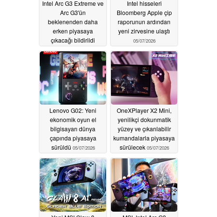
Intel Arc G3 Extreme ve
Intel hisseleri
Arc G3'ün
Bloomberg Apple çip
beklenenden daha
raporunun ardından
erken piyasaya
yeni zirvesine ulaştı
çıkacağı bildirildi
05/07/2026
05/27/2026
Lenovo G02: Yeni
OneXPlayer X2 Mini,
ekonomik oyun el
yenilikçi dokunmatik
bilgisayarı dünya
yüzey ve çıkarılabilir
çapında piyasaya
kumandalarla piyasaya
sürüldü
sürülecek
05/07/2026
05/07/2026