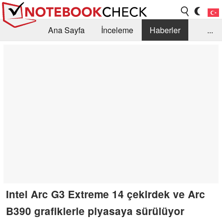
Ana Sayfa
İnceleme
Haberler
...
Öneri /SSS
Kütüphane
Satın Alma Rehberi
Arama
İletişim
Intel Arc G3 Extreme 14 çekirdek ve Arc
B390 grafiklerle piyasaya sürülüyor