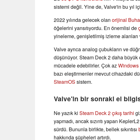
sistemi değil. Yine de, Valve'in bu yıl i
2022 yılında gelecek olan
orijinal Buh
öğelerini yansıtıyordu. En önemlisi de
yineleme, genişletilmiş izleme alanları 
Valve ayrıca analog çubukların ve dü
düşünüyor. Steam Deck 2 daha büyük ola
mücadele edebilirler. Çok az
Windows al
bazı eleştirmenler mevcut cihazdaki d
SteamOS
sistem.
Valve'in bir sonraki el bilgi
Ne yazık ki
Steam Deck 2 çıkış tarihi
gi
yapmadı, ancak sızıntı yapan KeplerL2
sürdü. Bununla birlikte, bellek sıkıntısı
hakkında şüpheleri artırdı.