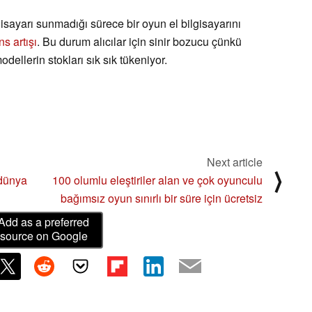
ilgisayarı sunmadığı sürece bir oyun el bilgisayarını
ns artışı
. Bu durum alıcılar için sinir bozucu çünkü
ellerin stokları sık sık tükeniyor.
Next article
⟩
 dünya
100 olumlu eleştiriler alan ve çok oyunculu
bağımsız oyun sınırlı bir süre için ücretsiz
Add as a preferred
source on Google