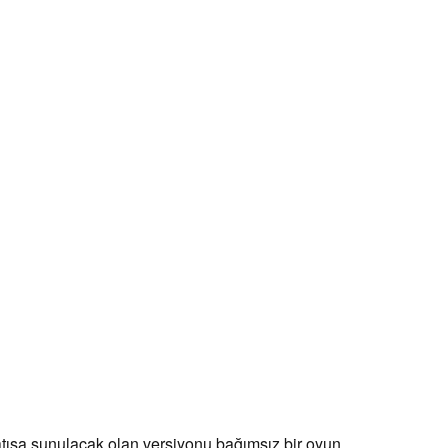
satışa sunulacak olan versiyonu bağımsız bir oyun