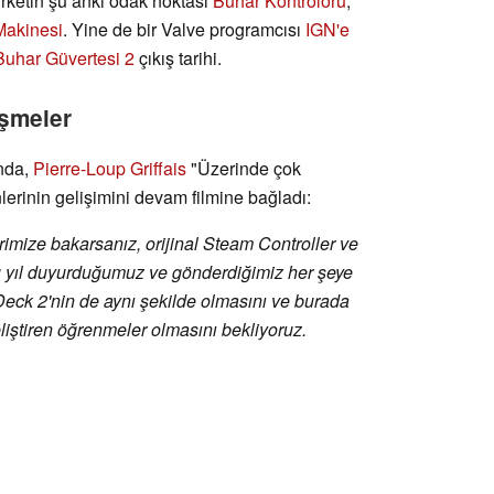
rketin şu anki odak noktası
Buhar Kontrolörü
,
Makinesi
. Yine de bir Valve programcısı
IGN'e
Buhar Güvertesi 2
çıkış tarihi.
işmeler
unda,
Pierre-Loup Griffais
"Üzerinde çok
lerinin gelişimini devam filmine bağladı:
rimize bakarsanız, orijinal Steam Controller ve
yıl duyurduğumuz ve gönderdiğimiz her şeye
 Deck 2'nin de aynı şekilde olmasını ve burada
iştiren öğrenmeler olmasını bekliyoruz.