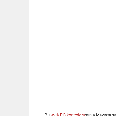
Bu
99 $ PC kontrolörü
'nin 4 Mayıs'ta 