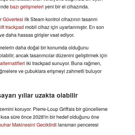
çinde
bazı gelişmeleri
yeni bir el cihazında.
ar Güvertesi
ilk Steam kontrol cihazının tasarım
çift trackpad
mobil cihaz için uyarlanmıştır. En son
ve daha hassas girişler vaat ediyor.
ğmelerin daha doğal bir konumda olduğunu
bilir, ancak tasarımcılar düzenini geliştirmek için
ternatifleri
iki trackpad sunuyor. Buna rağmen,
üğmelere ve çubuklara erişmeyi zahmetli buluyor
sayarı yıllar uzakta olabilir
zemini koruyor. Pierre-Loup Griffais bir güncelleme
 kısa süre önce 2028'in bir hedef olduğunu öne
buhar Makinesini Geciktirdi
lansman penceresi