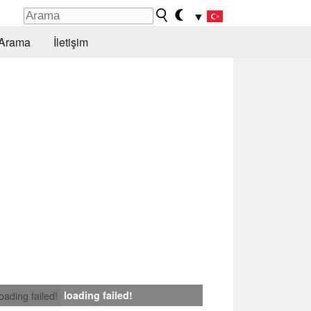
▼
Arama
İletişim
loading failed!
loading failed!