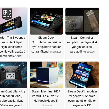
ic'ten Tim Sweeney
Steam Deck
Steam Controller
Steam Deck fiyat
OLED'lerin her ikisi de
sahipleri uyarılıyor, disk
rtışını eleştirerek
fiyat artışından saatler
yangın tehlikesi
e Newell'ı açgözlü
sonra tükendi
yaratabilir
05/28/2026
05/23/2026
larak nitelendirdi
05/29/2026
am Controller çıkış
Steam Machine, HDR
Steam Deck'in modası
tarihinde tükendi,
ve VRR ile 4K ve 120
mı geçiyor? Android
araborsacılar fiyatı
Hz'i destekleyebilir
oyun tableti emülatör
50 dolara çıkardı
sayesinde PC
05/05/2026