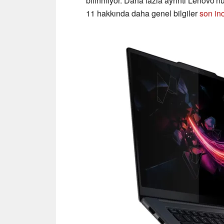
bilinmiyor. Daha fazla ayrıntı Lenovo'n
11 hakkında daha genel bilgiler
son in