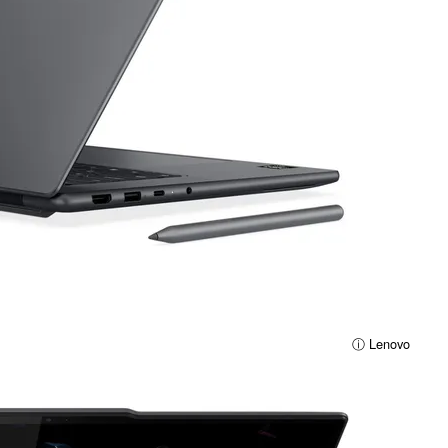
ⓘ Lenovo