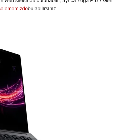
un web sitesinde bulunabilir; ayrıca Yoga Pro 7 Gen
celememizde
bulabilirsiniz.