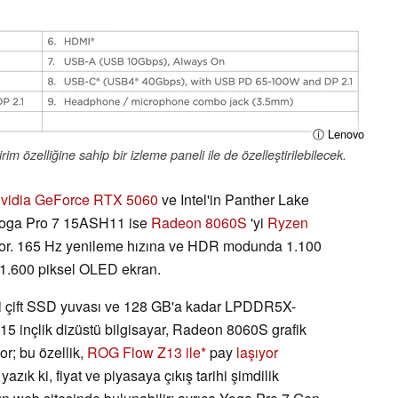
ⓘ Lenovo
 özelliğine sahip bir izleme paneli ile de özelleştirilebilecek.
vidia GeForce RTX 5060
ve Intel'in Panther Lake
, Yoga Pro 7 15ASH11 ise
Radeon 8060S
'yi
Ryzen
anıyor. 165 Hz yenileme hızına ve HDR modunda 1.100
 1.600 piksel OLED ekran.
i çift SSD yuvası ve 128 GB'a kadar LPDDR5X-
15 inçlik dizüstü bilgisayar, Radeon 8060S grafik
r; bu özellik,
ROG Flow Z13
ile
pay
laşıyor
 yazık ki, fiyat ve piyasaya çıkış tarihi şimdilik