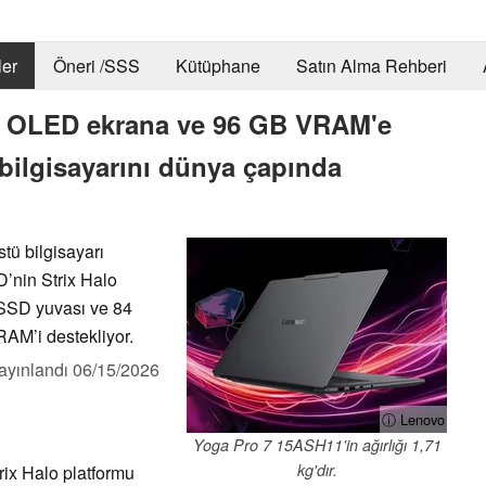
er
Öneri /SSS
Kütüphane
Satın Alma Rehberi
kta OLED ekrana ve 96 GB VRAM'e
 bilgisayarını dünya çapında
tü bilgisayarı
’nin Strix Halo
 SSD yuvası ve 84
VRAM’i destekliyor.
ayınlandı
06/15/2026
ⓘ Lenovo
Yoga Pro 7 15ASH11'in ağırlığı 1,71
kg'dır.
rix Halo platformu