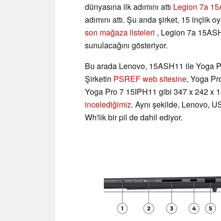
dünyasına ilk adımını attı
Legion 7a 1
adımını attı. Şu anda şirket, 15 inçlik o
son mağaza listeleri
, Legion 7a 15ASH
sunulacağını gösteriyor.
Bu arada Lenovo, 15ASH11 ile Yoga Pro 
Şirketin
PSREF web sitesine
, Yoga Pr
Yoga Pro 7 15IPH11 gibi 347 x 242 x 
incelediğimiz
. Aynı şekilde, Lenovo, 
Wh'lik bir pil de dahil ediyor.