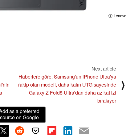
ⓘ Lenovo
Next article
Haberlere göre, Samsung'un iPhone Ultra'ya
⟩
i'nin
rakip olan modeli, daha kalın UTG sayesinde
a
Galaxy Z Fold8 Ultra'dan daha az kat izi
bırakıyor
Add as a preferred
source on Google