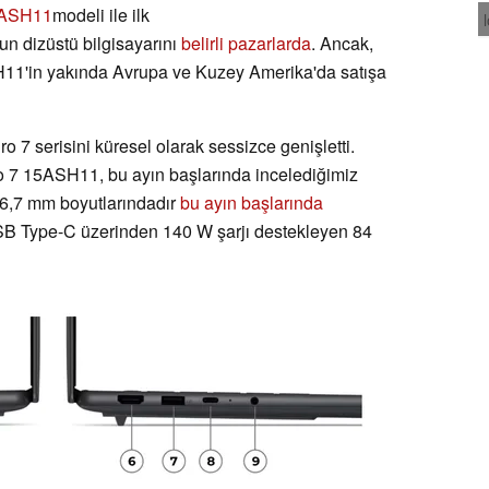
5ASH11
modeli ile ilk
yun dizüstü bilgisayarını
belirli pazarlarda
. Ancak,
11'in yakında Avrupa ve Kuzey Amerika'da satışa
7 serisini küresel olarak sessizce genişletti.
o 7 15ASH11, bu ayın başlarında incelediğimiz
16,7 mm boyutlarındadır
bu ayın başlarında
USB Type-C üzerinden 140 W şarjı destekleyen 84