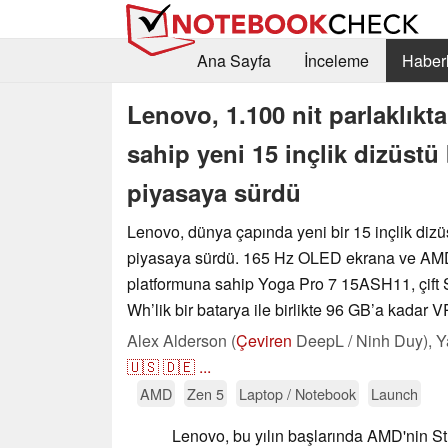
Ana Sayfa
İnceleme
Haberl
Lenovo, 1.100 nit parlaklı
sahip yeni 15 inçlik dizüstü
piyasaya sürdü
Lenovo, dünya çapında yeni bir 15 inçlik dizüs
piyasaya sürdü. 165 Hz OLED ekrana ve AMD
platformuna sahip Yoga Pro 7 15ASH11, çift
Wh’lik bir batarya ile birlikte 96 GB’a kadar 
Alex Alderson (
Çeviren
DeepL / Ninh Duy),
Y
🇺🇸
🇩🇪
...
AMD
Zen 5
Laptop / Notebook
Launch
Lenovo, bu yılın başlarında AMD'nin St