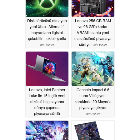
Disk sürücüsü olmayan
Lenovo 256 GB RAM
yeni Xbox: Alternatif,
ve 96 GB'a kadar
hayranların ilgisini
VRAM'e sahip yeni
çekebilir - tek bir şartla
masaüstünü piyasaya
sürüyor
05/14/2026
05/14/2026
Lenovo, Intel Panther
Genshin Impact 6.6
Lake ile 15 inçlik yeni
Luna VII üç yeni
dizüstü bilgisayarını
karakterle 20 Mayıs'ta
dünya çapında
piyasaya çıkıyor
piyasaya sürdü
05/13/2026
05/14/2026