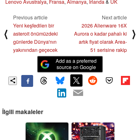
Lenovo Avustralya
,
Fransa
,
Almanya
,
İrlanda
&
UK
Previous article
Next article
Yeni keşfedilen bir
2026 Alienware 16X
⟨
⟩
asteroit önümüzdeki
Aurora o kadar pahalı ki
günlerde Dünya'nın
artık fiyat olarak Area-
yakınından geçecek
51 serisine rakip
Add as a preferred
source on Google
İlgili makaleler