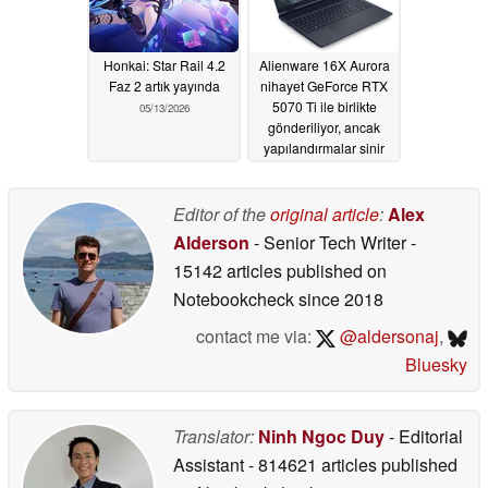
Honkai: Star Rail 4.2
Alienware 16X Aurora
Faz 2 artık yayında
nihayet GeForce RTX
5070 Ti ile birlikte
05/13/2026
gönderiliyor, ancak
yapılandırmalar sinir
bozucu olabilir
05/13/2026
Editor of the
original article
:
Alex
Alderson
- Senior Tech Writer
-
15142 articles published on
Notebookcheck
since 2018
contact me via:
@aldersonaj
,
Bluesky
Translator:
Ninh Ngoc Duy
- Editorial
Assistant
- 814621 articles published