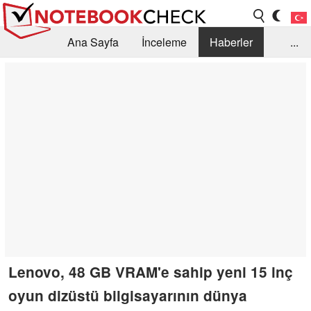
Ana Sayfa
İnceleme
Haberler
...
Öneri /SSS
Kütüphane
Satın Alma Rehberi
Arama
İletişim
Lenovo, 48 GB VRAM'e sahip yeni 15 inç
oyun dizüstü bilgisayarının dünya