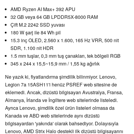
AMD Ryzen AI Max+ 392 APU
32 GB veya 64 GB LPDDR5X-8000 RAM
Çift M.2 2242 SSD yuvası
180 W şarj ile 84 Wh pil
15.3 inç OLED, 2.560 x 1.600, 165 Hz VRR, 500 nit
SDR, 1.100 nit HDR
1.5 mm tuşlar, 0,3 mm tuş çanakları, tek bölgeli RGB
345 x 244 x 15,5~15,9 mm / 1,55 kg ağırlık
Ne yazık ki, fiyatlandırma şimdilik bilinmiyor. Lenovo,
Legion 7a 15ASH11'i henüz PSREF web sitesine de
eklemedi. Ancak, dizüstü bilgisayarı Avustralya, Fransa,
Almanya, İrlanda ve İngiltere web sitelerinde listeledi.
Ayrıca Lenovo, şimdilik özel ürün listeleri olmasa da
Kanada ve ABD web sitelerinde aynı dizüstü
bilgisayardan 'yakında' olarak bahsediyor. Dolayısıyla
Lenovo, AMD Strix Halo destekli ilk dizüstü bilgisayarını