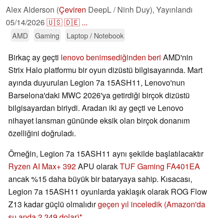
Alex Alderson (
Çeviren
DeepL / Ninh Duy),
Yayınlandı
05/14/2026
🇺🇸
🇩🇪
...
AMD
Gaming
Laptop / Notebook
Birkaç ay geçti
lenovo benimsediğinden beri
AMD'nin
Strix Halo platformu bir oyun dizüstü bilgisayarında. Mart
ayında duyurulan Legion 7a 15ASH11, Lenovo'nun
Barselona'daki MWC 2026'ya getirdiği birçok dizüstü
bilgisayardan biriydi. Aradan iki ay geçti ve Lenovo
nihayet lansman gününde eksik olan birçok donanım
özelliğini doğruladı.
Örneğin, Legion 7a 15ASH11 aynı şekilde başlatılacaktır
Ryzen AI Max+ 392
APU olarak
TUF Gaming FA401EA
ancak %15 daha büyük bir bataryaya sahip. Kısacası,
Legion 7a 15ASH11 oyunlarda yaklaşık olarak ROG Flow
Z13 kadar güçlü olmalıdır
geçen yıl inceledik
(Amazon'da
şu anda 2,349 dolar)
.