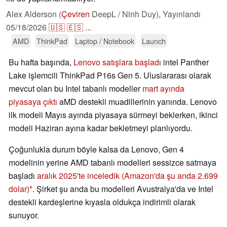
Alex Alderson (
Çeviren
DeepL / Ninh Duy),
Yayınlandı
05/18/2026
🇺🇸
🇪🇸
...
AMD
ThinkPad
Laptop / Notebook
Launch
Bu hafta başında,
Lenovo satışlara başladı
intel Panther
Lake işlemcili ThinkPad P16s Gen 5. Uluslararası olarak
mevcut olan bu Intel tabanlı modeller
mart ayında
piyasaya çıktı
aMD destekli muadillerinin yanında. Lenovo
ilk modeli Mayıs ayında piyasaya sürmeyi beklerken, ikinci
modeli Haziran ayına kadar bekletmeyi planlıyordu.
Çoğunlukla durum böyle kalsa da Lenovo, Gen 4
modelinin yerine AMD tabanlı modelleri sessizce satmaya
başladı
aralık 2025'te inceledik
(Amazon'da şu anda 2.699
dolar)
. Şirket şu anda bu modelleri Avustralya'da ve Intel
destekli kardeşlerine kıyasla oldukça indirimli olarak
sunuyor.