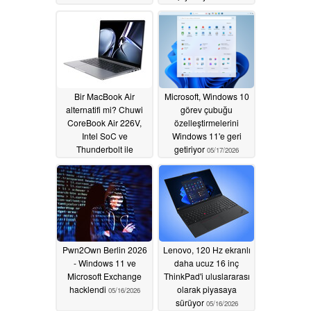
05/17/2026
Bir MacBook Air
Microsoft, Windows 10
alternatifi mi? Chuwi
görev çubuğu
CoreBook Air 226V,
özelleştirmelerini
Intel SoC ve
Windows 11'e geri
Thunderbolt ile
getiriyor
05/17/2026
piyasaya sürüldü
05/17/2026
Pwn2Own Berlin 2026
Lenovo, 120 Hz ekranlı
- Windows 11 ve
daha ucuz 16 inç
Microsoft Exchange
ThinkPad'i uluslararası
hacklendi
olarak piyasaya
05/16/2026
sürüyor
05/16/2026