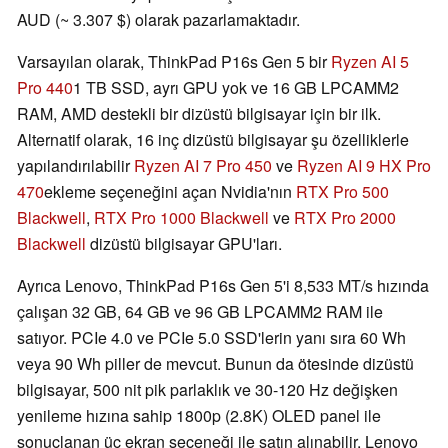
AUD (~ 3.307 $) olarak pazarlamaktadır.
Varsayılan olarak, ThinkPad P16s Gen 5 bir
Ryzen AI 5
Pro 440
1 TB SSD, ayrı GPU yok ve 16 GB LPCAMM2
RAM, AMD destekli bir dizüstü bilgisayar için bir ilk.
Alternatif olarak, 16 inç dizüstü bilgisayar şu özelliklerle
yapılandırılabilir
Ryzen AI 7 Pro 450
ve
Ryzen AI 9 HX Pro
470
ekleme seçeneğini açan Nvidia'nın
RTX Pro 500
Blackwell
,
RTX Pro 1000 Blackwell
ve
RTX Pro 2000
Blackwell
dizüstü bilgisayar GPU'ları.
Ayrıca Lenovo, ThinkPad P16s Gen 5'i 8,533 MT/s hızında
çalışan 32 GB, 64 GB ve 96 GB LPCAMM2 RAM ile
satıyor. PCIe 4.0 ve PCIe 5.0 SSD'lerin yanı sıra 60 Wh
veya 90 Wh piller de mevcut. Bunun da ötesinde dizüstü
bilgisayar, 500 nit pik parlaklık ve 30-120 Hz değişken
yenileme hızına sahip 1800p (2.8K) OLED panel ile
sonuçlanan üç ekran seçeneği ile satın alınabilir. Lenovo