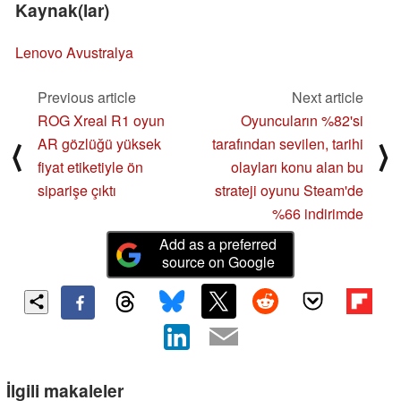
Kaynak(lar)
Lenovo Avustralya
Previous article
Next article
ROG Xreal R1 oyun
Oyuncuların %82'si
AR gözlüğü yüksek
tarafından sevilen, tarihi
⟨
⟩
fiyat etiketiyle ön
olayları konu alan bu
siparişe çıktı
strateji oyunu Steam'de
%66 indirimde
Add as a preferred
source on Google
İlgili makaleler