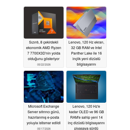
Sızıntı, 8 çekirdekli
Lenovo, 120 Hz ekran,
ekonomik AMD Ryzen
32 GB RAM ve Intel
7 7700X3D'nin yolda
Panther Lake ile 16
olduğunu gösteriyor
inçlik yeni dizüstü
bilgisayarını
05/22/2026
uluslararası olarak
piyasaya sürdü
05/19/2026
Microsoft Exchange
Lenovo, 120 Hz'e
Server sıfırıncı günü,
kadar OLED ve 96 GB
hazırlanmış e-posta
RAM'e sahip yeni 14
yoluyla istismar edildi
inç dizüstü bilgisayarını
piyasaya sürdü
05/17/2026