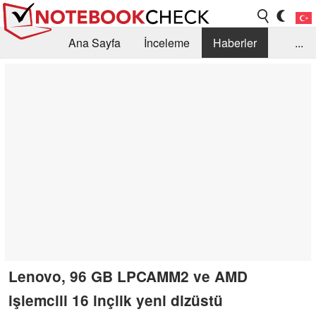
Ana Sayfa
İnceleme
Haberler
...
Öneri /SSS
Kütüphane
Satın Alma Rehberi
Arama
İletişim
Lenovo, 96 GB LPCAMM2 ve AMD
işlemcili 16 inçlik yeni dizüstü