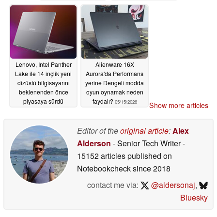
Lenovo, Intel Panther
Alienware 16X
Lake ile 14 inçlik yeni
Aurora'da Performans
dizüstü bilgisayarını
yerine Dengeli modda
beklenenden önce
oyun oynamak neden
piyasaya sürdü
faydalı?
05/15/2026
Show more articles
05/16/2026
Editor of the
original article
:
Alex
Alderson
- Senior Tech Writer
-
15152 articles published on
Notebookcheck
since 2018
contact me via:
@aldersonaj
,
Bluesky