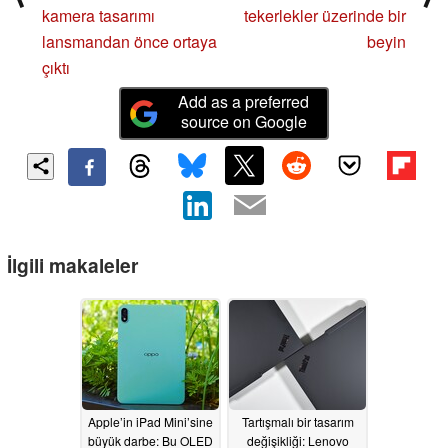
kamera tasarımı
tekerlekler üzerinde bir
lansmandan önce ortaya
beyin
çıktı
Add as a preferred
source on Google
İlgili makaleler
Apple’in iPad Mini’sine
Tartışmalı bir tasarım
büyük darbe: Bu OLED
değişikliği: Lenovo