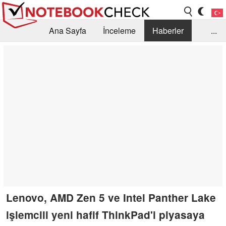
Ana Sayfa
İnceleme
Haberler
...
Öneri /SSS
Kütüphane
Satın Alma Rehberi
Arama
İletişim
Lenovo, AMD Zen 5 ve Intel Panther Lake
işlemcili yeni hafif ThinkPad'i piyasaya