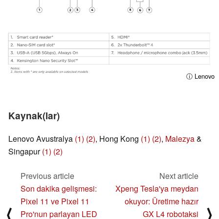
ⓘ Lenovo
Kaynak(lar)
Lenovo Avustralya
(1)
(2)
, Hong Kong
(1)
(2)
,
Malezya
&
Singapur
(1)
(2)
Previous article
Next article
Son dakika gelişmesi:
Xpeng Tesla'ya meydan
Pixel 11 ve Pixel 11
okuyor: Üretime hazır
⟨
⟩
Pro'nun parlayan LED
GX L4 robotaksi