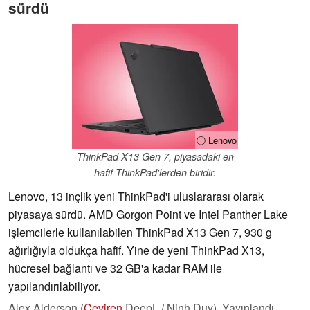
sürdü
ⓘ Lenovo
ThinkPad X13 Gen 7, piyasadaki en
hafif ThinkPad'lerden biridir.
Lenovo, 13 inçlik yeni ThinkPad'i uluslararası olarak
piyasaya sürdü. AMD Gorgon Point ve Intel Panther Lake
işlemcilerle kullanılabilen ThinkPad X13 Gen 7, 930 g
ağırlığıyla oldukça hafif. Yine de yeni ThinkPad X13,
hücresel bağlantı ve 32 GB'a kadar RAM ile
yapılandırılabiliyor.
Alex Alderson (
Çeviren
DeepL / Ninh Duy),
Yayınlandı