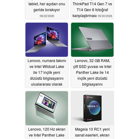
tablet, her açıdan onu
ThinkPad T14 Gen 7 vs
geride bırakıyor
T14 Gen 6 fotoğraf
karşılaştırması
06/22/2026
05/30/2026
Lenovo, numara takımı
Lenovo, 32 GB RAM,
ve Intel Wildcat Lake
çift SSD yuvası ve Intel
ile 17 inçlik yeni
Panther Lake ile 14
dizüstü bilgisayarını
inçlik yeni dizüstü
uluslararası olarak
bilgisayarını
piyasaya sürdü
uluslararası olarak
piyasaya sürdü
05/22/2026
05/22/2026
Lenovo, 120 Hz ekran
Mageia 10 RC1 yeni
ve Intel Panther Lake
sanat eserleri, ekran