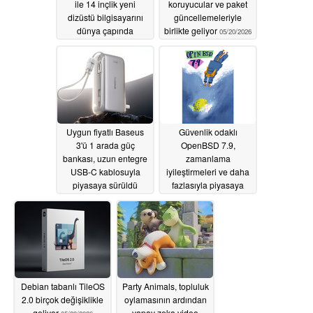
ile 14 inçlik yeni
koruyucular ve paket
dizüstü bilgisayarını
güncellemeleriyle
dünya çapında
birlikte geliyor
05/20/2026
piyasaya sürdü
05/21/2026
Uygun fiyatlı Baseus
Güvenlik odaklı
3'ü 1 arada güç
OpenBSD 7.9,
bankası, uzun entegre
zamanlama
USB-C kablosuyla
iyileştirmeleri ve daha
piyasaya sürüldü
fazlasıyla piyasaya
sürüldü
05/20/2026
05/20/2026
Debian tabanlı TileOS
Party Animals, topluluk
2.0 birçok değişiklikle
oylamasının ardından
geliyor
yapay zeka video