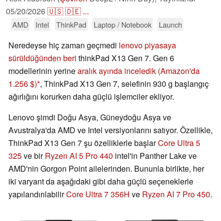
05/20/2026
🇺🇸
🇩🇪
...
AMD
Intel
ThinkPad
Laptop / Notebook
Launch
Neredeyse hiç zaman geçmedi
lenovo piyasaya
sürüldüğünden beri
thinkPad X13 Gen 7. Gen 6
modellerinin yerine
aralık ayında inceledik
(Amazon'da
1.256 $)
, ThinkPad X13 Gen 7, selefinin 930 g başlangıç
ağırlığını korurken daha güçlü işlemciler ekliyor.
Lenovo şimdi Doğu Asya, Güneydoğu Asya ve
Avustralya'da AMD ve Intel versiyonlarını satıyor. Özellikle,
ThinkPad X13 Gen 7 şu özelliklerle başlar
Core Ultra 5
325
ve bir
Ryzen AI 5 Pro 440
intel'in Panther Lake ve
AMD'nin Gorgon Point ailelerinden. Bununla birlikte, her
iki varyant da aşağıdaki gibi daha güçlü seçeneklerle
yapılandırılabilir
Core Ultra 7 356H
ve
Ryzen AI 7 Pro 450
.