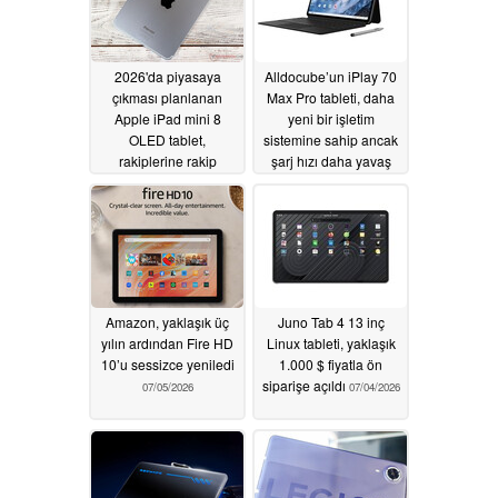
2026'da piyasaya
Alldocube’un iPlay 70
çıkması planlanan
Max Pro tableti, daha
Apple iPad mini 8
yeni bir işletim
OLED tablet,
sistemine sahip ancak
rakiplerine rakip
şarj hızı daha yavaş
olmayacak
olan bir 4G sürümüyle
07/14/2026
piyasaya çıktı
07/06/2026
Amazon, yaklaşık üç
Juno Tab 4 13 inç
yılın ardından Fire HD
Linux tableti, yaklaşık
10’u sessizce yeniledi
1.000 $ fiyatla ön
siparişe açıldı
07/05/2026
07/04/2026