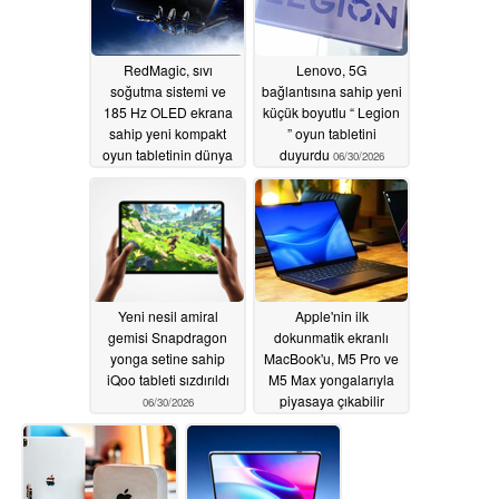
RedMagic, sıvı
Lenovo, 5G
soğutma sistemi ve
bağlantısına sahip yeni
185 Hz OLED ekrana
küçük boyutlu “ Legion
sahip yeni kompakt
” oyun tabletini
oyun tabletinin dünya
duyurdu
06/30/2026
çapında piyasaya
sürüleceğini doğruladı
06/30/2026
Yeni nesil amiral
Apple'nin ilk
gemisi Snapdragon
dokunmatik ekranlı
yonga setine sahip
MacBook'u, M5 Pro ve
iQoo tableti sızdırıldı
M5 Max yongalarıyla
piyasaya çıkabilir
06/30/2026
06/29/2026