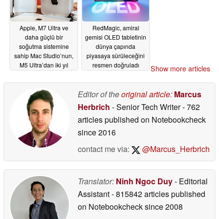
Apple, M7 Ultra ve
RedMagic, amiral
daha güçlü bir
gemisi OLED tabletinin
soğutma sistemine
dünya çapında
sahip Mac Studio’nun,
piyasaya sürüleceğini
M5 Ultra’dan iki yıl
resmen doğruladı
Show more articles
sonra piyasaya
06/29/2026
çıkacağı söyleniyor
Editor of the
original article
:
Marcus
06/29/2026
Herbrich
- Senior Tech Writer
- 762
articles published on Notebookcheck
since 2016
contact me via:
@Marcus_Herbrich
Translator:
Ninh Ngoc Duy
- Editorial
Assistant
- 815842 articles published
on Notebookcheck
since 2008