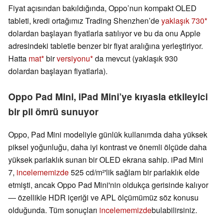
Fiyat açısından bakıldığında, Oppo’nun kompakt OLED
tableti, kredi ortağımız Trading Shenzhen’de
yaklaşık 730
dolardan başlayan fiyatlarla satılıyor ve bu da onu Apple
adresindeki tabletle benzer bir fiyat aralığına yerleştiriyor.
Hatta
mat
bir
versiyonu
da mevcut (yaklaşık 930
dolardan başlayan fiyatlarla).
Oppo Pad Mini, iPad Mini’ye kıyasla etkileyici
bir pil ömrü sunuyor
Oppo, Pad Mini modeliyle günlük kullanımda daha yüksek
piksel yoğunluğu, daha iyi kontrast ve önemli ölçüde daha
yüksek parlaklık sunan bir OLED ekrana sahip. iPad Mini
7,
incelememizde
525 cd/m²'lik sağlam bir parlaklık elde
etmişti, ancak Oppo Pad Mini'nin oldukça gerisinde kalıyor
— özellikle HDR içeriği ve APL ölçümümüz söz konusu
olduğunda. Tüm sonuçları
incelememizde
bulabilirsiniz.