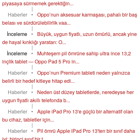
piyasaya sürmemek gerektiğin...
|
Haberler
•
Oppo’nun aksesuar karmaşası, pahalı bir baş
belası ve sürdürülebilirlik vaa...
|
İnceleme
•
Büyük, uygun fiyatlı, uzun ömürlü, ancak yine
de hayal kırıklığı yaratan: O...
|
İnceleme
•
Muhteşem pil ömrüne sahip ultra ince 13,2
inçlik tablet — Oppo Pad 5 Pro in...
|
Haberler
•
Oppo’nun Premium tableti neden yalnızca
belirli bir hedef kitleye hitap edi...
|
Haberler
•
Neden üst düzey tabletlerde, neredeyse her
uygun fiyatlı akıllı telefonda b...
|
Haberler
•
Apple iPad Pro 13'e güçlü bir alternatif olan
bu cihaz, tabletler için...
|
Haberler
•
Pil ömrü Apple iPad Pro 13'ten bir sınıf daha
iyi: birinci sınıf bir t...