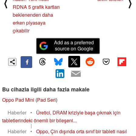
⟨
⟩
RDNA 5 grafik kartları
beklenenden daha
erken piyasaya
çıkabilir
Add as a preferred
source on Google
Bu cihazla ilgili daha fazla makale
Oppo Pad Mini
(
Pad Seri
)
Haberler
•
Üretici, DRAM kriziyle başa çıkmak için
tabletlerindeki önemli bir bileşeni...
|
Haberler
•
Oppo, Çin dışında orta sınıf bir tableti nasıl