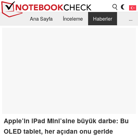
Ana Sayfa
İnceleme
Haberler
...
Öneri /SSS
Kütüphane
Satın Alma Rehberi
Arama
İletişim
Apple’in iPad Mini’sine büyük darbe: Bu
OLED tablet, her açıdan onu geride