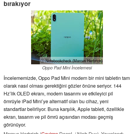
bırakıyor
ⓘ Notebookcheck (Marcus Herbrich)
Oppo Pad Mini İncelemesi
İncelememizde, Oppo Pad Mini modern bir mini tabletin tam
olarak nasıl olması gerektiğini gözler önüne seriyor. 144
Hz’lik OLED ekranı, modern tasarımı ve etkileyici pil
ömrüyle iPad Mini’ye alternatif olan bu cihaz, yeni
standartlar belirliyor. Buna karşılık, Apple tableti, özellikle
ekran, tasarım ve pil ömrü açısından modası geçmiş
görünüyor.
Marcus Herbrich (
Çeviren
DeepL / Ninh Duy),
Yayınlandı