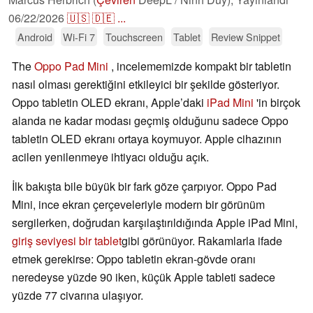
06/22/2026
🇺🇸
🇩🇪
...
Android
Wi-Fi 7
Touchscreen
Tablet
Review Snippet
The
Oppo Pad Mini
, incelememizde kompakt bir tabletin
nasıl olması gerektiğini etkileyici bir şekilde gösteriyor.
Oppo tabletin OLED ekranı, Apple’daki
iPad Mini
'in birçok
alanda ne kadar modası geçmiş olduğunu sadece Oppo
tabletin OLED ekranı ortaya koymuyor. Apple cihazının
acilen yenilenmeye ihtiyacı olduğu açık.
İlk bakışta bile büyük bir fark göze çarpıyor. Oppo Pad
Mini, ince ekran çerçeveleriyle modern bir görünüm
sergilerken, doğrudan karşılaştırıldığında Apple iPad Mini,
giriş seviyesi bir tablet
gibi görünüyor. Rakamlarla ifade
etmek gerekirse: Oppo tabletin ekran-gövde oranı
neredeyse yüzde 90 iken, küçük Apple tableti sadece
yüzde 77 civarına ulaşıyor.