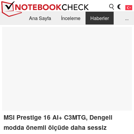
Ana Sayfa
İnceleme
Haberler
...
Öneri /SSS
Kütüphane
Satın Alma Rehberi
Arama
İletişim
MSI Prestige 16 AI+ C3MTG, Dengeli
modda önemli ölçüde daha sessiz