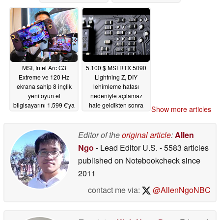
MSI, Intel Arc G3
5.100 $ MSI RTX 5090
Extreme ve 120 Hz
Lightning Z, DIY
ekrana sahip 8 inçlik
lehimleme hatası
yeni oyun el
nedeniyle açılamaz
bilgisayarını 1.599 €'ya
hale geldikten sonra
Show more articles
piyasaya sürüyor
onarım uzmanı
tarafından kurtarıldı
04/30/2026
Editor of the
original article
:
Allen
04/29/2026
Ngo
- Lead Editor U.S.
- 5583 articles
published on Notebookcheck
since
2011
contact me via:
@AllenNgoNBC