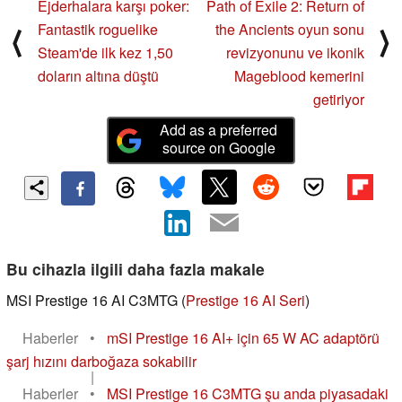
Ejderhalara karşı poker:
Path of Exile 2: Return of
Fantastik roguelike
the Ancients oyun sonu
⟨
⟩
Steam'de ilk kez 1,50
revizyonunu ve ikonik
doların altına düştü
Mageblood kemerini
getiriyor
Add as a preferred
source on Google
Bu cihazla ilgili daha fazla makale
MSI Prestige 16 AI C3MTG (
Prestige 16 AI Seri
)
Haberler
•
mSI Prestige 16 AI+ için 65 W AC adaptörü
şarj hızını darboğaza sokabilir
|
Haberler
•
MSI Prestige 16 C3MTG şu anda piyasadaki