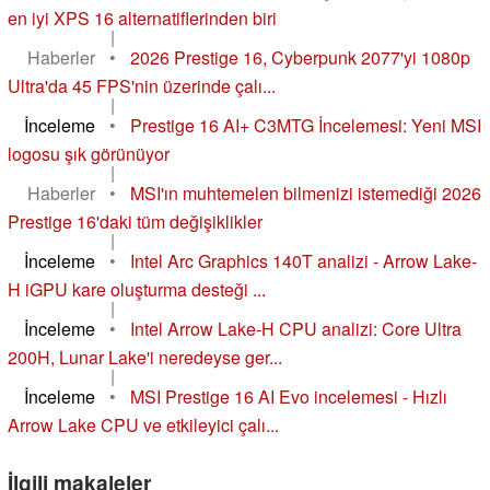
en iyi XPS 16 alternatiflerinden biri
|
Haberler
•
2026 Prestige 16, Cyberpunk 2077'yi 1080p
Ultra'da 45 FPS'nin üzerinde çalı...
|
İnceleme
•
Prestige 16 AI+ C3MTG İncelemesi: Yeni MSI
logosu şık görünüyor
|
Haberler
•
MSI'ın muhtemelen bilmenizi istemediği 2026
Prestige 16'daki tüm değişiklikler
|
İnceleme
•
Intel Arc Graphics 140T analizi - Arrow Lake-
H iGPU kare oluşturma desteği ...
|
İnceleme
•
Intel Arrow Lake-H CPU analizi: Core Ultra
200H, Lunar Lake'i neredeyse ger...
|
İnceleme
•
MSI Prestige 16 AI Evo incelemesi - Hızlı
Arrow Lake CPU ve etkileyici çalı...
İlgili makaleler