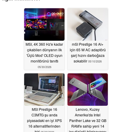
MSI, 4K 360 Hz'e kadar
mSI Prestige 16 AI+
çıkabilen dünyanın ilk
için 65 W AC adaptörü
'Üçlü Mod' OLED oyun
şarj hızını darboğaza
monitörünü tanıttı
sokabilir
05/10/2026
05/30/2026
MSI Prestige 16
Lenovo, Kuzey
C3MTG şu anda
Amerika'da Intel
piyasadaki en iyi XPS
Panther Lake ve 32 GB
16 alternatiflerinden
RAM'e sahip yeni 14
biri
inç dizüstü bilgisayarını