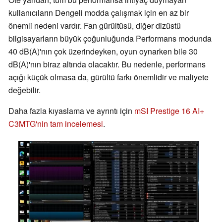
kullanıcıların Dengeli modda çalışmak için en az bir
önemli nedeni vardır. Fan gürültüsü, diğer dizüstü
bilgisayarların büyük çoğunluğunda Performans modunda
40 dB(A)'nın çok üzerindeyken, oyun oynarken bile 30
dB(A)'nın biraz altında olacaktır. Bu nedenle, performans
açığı küçük olmasa da, gürültü farkı önemlidir ve maliyete
değebilir.
Daha fazla kıyaslama ve ayrıntı için
mSI Prestige 16 AI+
C3MTG'nin tam incelemesi
.