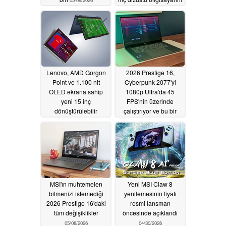
05/09/2026
piyasaya sürdü
05/09/2026
Lenovo, AMD Gorgon
2026 Prestige 16,
Point ve 1.100 nit
Cyberpunk 2077'yi
OLED ekrana sahip
1080p Ultra'da 45
yeni 15 inç
FPS'nin üzerinde
dönüştürülebilir
çalıştırıyor ve bu bir
bilgisayarını Avrupa'da
oyun dizüstü
piyasaya sürdü
bilgisayarı bile değil
05/09/2026
05/08/2026
MSI'ın muhtemelen
Yeni MSI Claw 8
bilmenizi istemediği
yenilemesinin fiyatı
2026 Prestige 16'daki
resmi lansman
tüm değişiklikler
öncesinde açıklandı
05/08/2026
04/30/2026