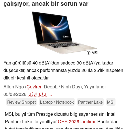
çalışıyor, ancak bir sorun var
ⓘ MSI
Fan gürültüsü 40 dB(A)'dan sadece 30 dB(A)'ya kadar
düşecektir, ancak performansta yüzde 20 ila 25'lik nispeten
dik bir kesinti olacaktır.
Allen Ngo (
Çeviren
DeepL / Ninh Duy),
Yayınlandı
05/08/2026
🇺🇸
🇪🇸
...
Review Snippet
Laptop / Notebook
Panther Lake
MSI
MSI, bu yıl tüm Prestige dizüstü bilgisayar serisini Intel
Panther Lake ile yeniliyor
CES 2026 tanıtımı
. Bunlardan
birini inceledikten sonra, yeniden tasarlanan seri, özellikle