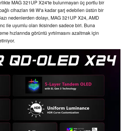
rlikte MAG 321UP X24'te bulunmayan üç portlu bir
ağlı cihazları 98 W'a kadar şarj edebilen üstün bir
. Bazı nedenlerden dolayı, MAG 321UP X24, AMD
 ile uyumlu olan ikisinden sadece biri. Buna
e hızlarında görüntü yırtılmasını azaltmak için
iniyor.