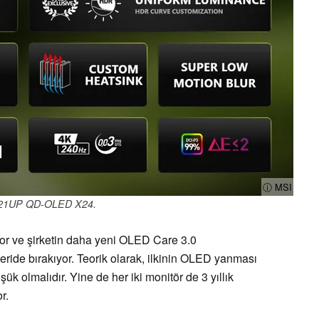
ⓘ MSI
21UP QD-OLED X24.
 ve şirketin daha yeni OLED Care 3.0
ride bırakıyor. Teorik olarak, ilkinin OLED yanması
k olmalıdır. Yine de her iki monitör de 3 yıllık
r.