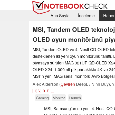
Ana Sayfa
İnceleme
Haberl
MSI, Tandem OLED teknolojis
OLED oyun monitörünü piy
MSI, Tandem OLED ve 4. Nesil QD-OLED tekno
desteklenen iki yeni oyun monitörünü tanıttı
piyasaya sürülen MAG 321UP QD-OLED X2
OLED X24, 1.000 nit pik parlaklıkla 4K ve 240 
MSI'ın yeni MAG serisi monitörü Avro Bölgesi
Alex Alderson (
Çeviren
DeepL / Ninh Duy),
Y
🇺🇸
🇩🇪
...
Gaming
Monitor
Launch
MSI, Samsung'un en yeni 4. Nesil QD