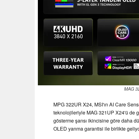
MAG 3
MPG 322UR X24, MSI'ın AI Care Sensor
teknolojileriyle MAG 321UP X24'ü de ge
gösterme şansı ikincisine göre daha düşü
OLED yanma garantisi ile birlikte geliyo