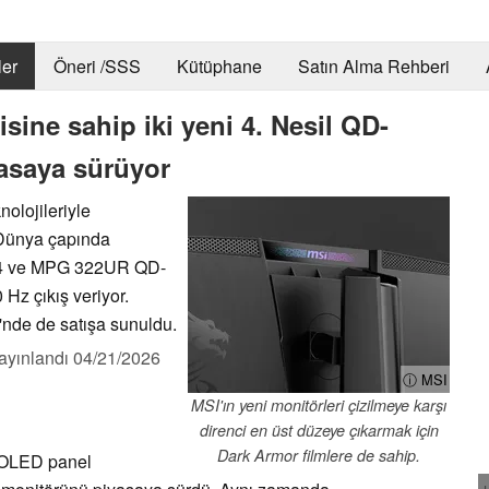
er
Öneri /SSS
Kütüphane
Satın Alma Rehberi
ine sahip iki yeni 4. Nesil QD-
asaya sürüyor
lojileriyle
. Dünya çapında
4 ve MPG 322UR QD-
Hz çıkış veriyor.
'nde de satışa sunuldu.
ayınlandı
04/21/2026
ⓘ MSI
MSI'ın yeni monitörleri çizilmeye karşı
direnci en üst düzeye çıkarmak için
Dark Armor filmlere de sahip.
-OLED panel