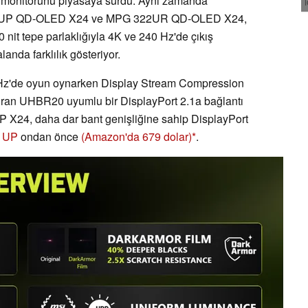
un monitörünü piyasaya sürdü. Aynı zamanda
21UP QD-OLED X24 ve MPG 322UR QD-OLED X24,
it tepe parlaklığıyla 4K ve 240 Hz'de çıkış
alanda farklılık gösteriyor.
z'de oyun oynarken Display Stream Compression
dıran UHBR20 uyumlu bir DisplayPort 2.1a bağlantı
UP X24, daha dar bant genişliğine sahip DisplayPort
1UP
ondan önce
(Amazon'da 679 dolar)
.