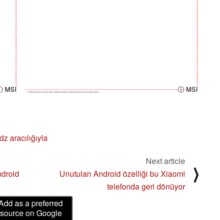
ⓘ MSI
ⓘ MSI
z aracılığıyla
Next article
⟩
ndroid
Unutulan Android özelliği bu Xiaomi
telefonda geri dönüyor
Add as a preferred
source on Google