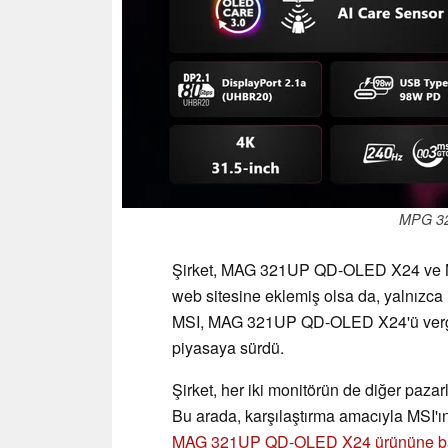
MPG 3
Şirket, MAG 321UP QD-OLED X24 ve 
web sitesine eklemiş olsa da, yalnızca il
MSI, MAG 321UP QD-OLED X24'ü vergiler 
piyasaya sürdü.
Şirket, her iki monitörün de diğer paz
Bu arada, karşılaştırma amacıyla MSI'ın 
MAG 321UP QD-OLED X24 ürününe b