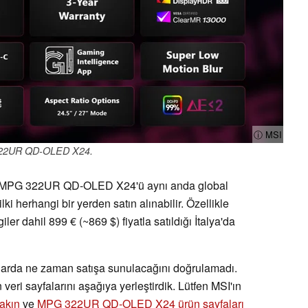
ⓘ MSI
22UR QD-OLED X24.
MPG 322UR QD-OLED X24'ü aynı anda global
ki herhangi bir yerden satın alınabilir. Özellikle
dahil 899 € (~869 $) fiyatla satıldığı İtalya'da
arlarda ne zaman satışa sunulacağını doğrulamadı.
veri sayfalarını aşağıya yerleştirdik. Lütfen MSI'ın
akın
ve
MPG 322UR QD-OLED X24 ürün sayfaları