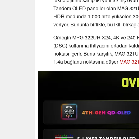
teknolojisine sahip iki yeni 32 inç oy
Tandem OLED paneller olan MAG 3
HDR modunda 1.000 nit'e yükselen 300 n
veriyor. Bununla birlikte, bu ikili birkaç 
Örneğin MPG 322UR X24, 4K ve 240 H
(DSC) kullanma ihtiyacını ortadan kal
noktası içerir. Buna karşılık, MAG 321
1.4a bağlantı noktasına düşer
MAG 32