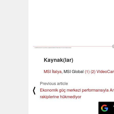
Kaynak(lar)
MSI İtalya
, MSI Global
(1)
(2)
VideoCard
Previous article
⟨
Ekonomik güç merkezi performansıyla A
rakiplerine hükmediyor