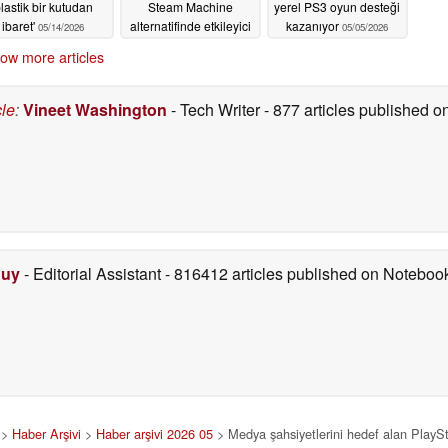
lastik bir kutudan
Steam Machine
yerel PS3 oyun desteği
ibaret'
alternatifinde etkileyici
kazanıyor
05/14/2026
05/05/2026
05/06/2026
ow more articles
cle
:
Vineet Washington
- Tech Writer
- 877 articles published
Duy
- Editorial Assistant
- 816412 articles published on Notebo
>
Haber Arşivi
>
Haber arşivi 2026 05
> Medya şahsiyetlerini hedef alan PlayStat