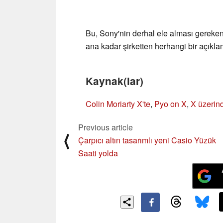
Bu, Sony'nin derhal ele alması gereken
ana kadar şirketten herhangi bir açıkl
Kaynak(lar)
Colin Moriarty X'te
,
Pyo on X
,
X üzerin
Previous article
⟨
Çarpıcı altın tasarımlı yeni Casio Yüzük
Saati yolda