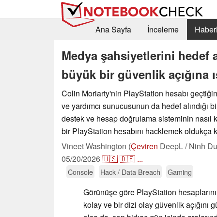
Ana Sayfa
İnceleme
Haberl
Medya şahsiyetlerini hedef a
büyük bir güvenlik açığına ı
Colin Moriarty'nin PlayStation hesabı geçtiğ
ve yardımcı sunucusunun da hedef alındığı bild
destek ve hesap doğrulama sisteminin nasıl 
bir PlayStation hesabını hacklemek oldukça k
Vineet Washington (
Çeviren
DeepL / Ninh Du
05/20/2026
🇺🇸
🇩🇪
...
Console
Hack / Data Breach
Gaming
Görünüşe göre PlayStation hesapların
kolay ve bir dizi olay güvenlik açığını