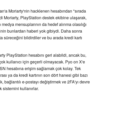
man'a Moriarty'nin hacklenen hesabından "sırada
di Moriarty, PlayStation destek ekibine ulaşarak,
en medya mensuplarının da hedef alınma olasılığı
binin bunlardan haberi yok gibiydi. Daha sonra
 süreceğini bildirdiler ve bu arada kredi kartı
rty PlayStation hesabını geri alabildi, ancak bu,
irçok kullanıcı için geçerli olmayacak. Pyo on X'e
n PSN hesabına erişim sağlamak çok kolay. Tek
ası ya da kredi kartının son dört hanesi gibi bazı
rak, bağlantılı e-postayı değiştirmek ve 2FA'yı devre
 sistemini kullanırlar.