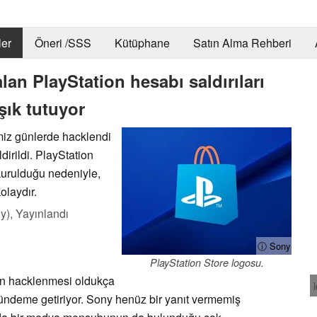
er
Öneri /SSS
Kütüphane
Satın Alma Rehberi
lan PlayStation hesabı saldırıları
şık tutuyor
imiz günlerde hacklendi
irildi. PlayStation
kurulduğu nedeniyle,
olaydır.
y),
Yayınlandı
ⓘ Sony
PlayStation Store logosu.
ın hacklenmesi oldukça
 gündeme getiriyor. Sony henüz bir yanıt vermemiş