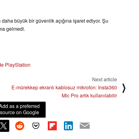
 daha büyük bir güvenlik açığına işaret ediyor. Şu
ama gelmedi.
de PlayStation
Next article
⟩
E-mürekkep ekranlı kablosuz mikrofon: Insta360
Mic Pro artık kullanılabilir
Add as a preferred
source on Google