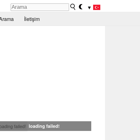
▼
Arama
İletişim
loading failed!
loading failed!