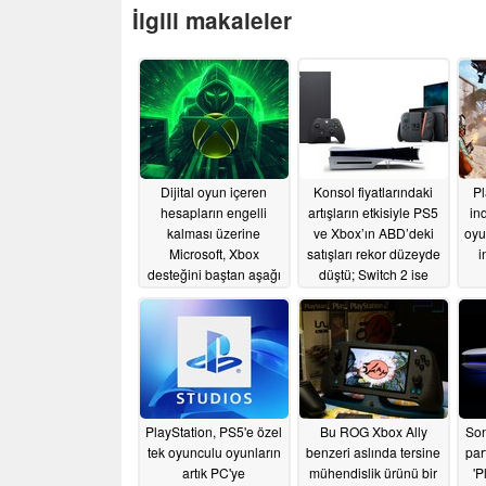
İlgili makaleler
Dijital oyun içeren
Konsol fiyatlarındaki
Pl
hesapların engelli
artışların etkisiyle PS5
ind
kalması üzerine
ve Xbox’ın ABD’deki
oyu
Microsoft, Xbox
satışları rekor düzeyde
i
desteğini baştan aşağı
düştü; Switch 2 ise
yenileyebilir
daha güçlü bir
07/22/2026
performans sergiledi
06/29/2026
PlayStation, PS5'e özel
Bu ROG Xbox Ally
Son
tek oyunculu oyunların
benzeri aslında tersine
par
artık PC'ye
mühendislik ürünü bir
'P