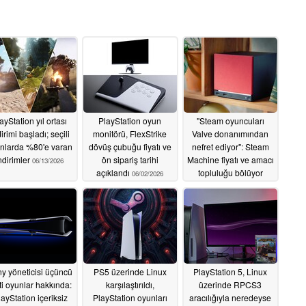
ayStation yıl ortası
PlayStation oyun
"Steam oyuncuları
irimi başladı; seçili
monitörü, FlexStrike
Valve donanımından
nlarda %80'e varan
dövüş çubuğu fiyatı ve
nefret ediyor": Steam
ndirimler
ön sipariş tarihi
Machine fiyatı ve amacı
06/13/2026
açıklandı
topluluğu bölüyor
06/02/2026
05/20/2026
y yöneticisi üçüncü
PS5 üzerinde Linux
PlayStation 5, Linux
ti oyunlar hakkında:
karşılaştırıldı,
üzerinde RPCS3
layStation içeriksiz
PlayStation oyunları
aracılığıyla neredeyse