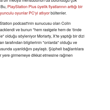
ında bir medya mensubunun da bulunduğu çok
. Bu,
PlayStation Plus üyelik fiyatlarının arttığı bir
oyunculu oyunlar PC'yi atlıyor
bültenler.
yStation podcast'inin sunucusu olan Colin
 hacklendi ve bunun "hem rastgele hem de 'önde
le" olduğu söyleniyor Moriarty, X'te yaptığı bir dizi
an tarafından bilgilerinin "onlarda" olduğu ve
sunda uyarıldığını paylaştı. Şüpheli bağlantılara
bir yere girmemeye dikkat etmesine rağmen