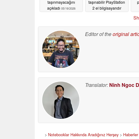
taşınmayacağını
taşınabilir PlayStation
p
açıkladı
2 el bilgisayarıdır
05/19/2026
05/17/2026
Sh
Editor of the
original arti
Translator:
Ninh Ngoc 
>
Notebooklar Hakkında Aradığınız Herşey
>
Haberler