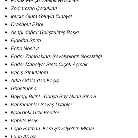
Parlak Pençe: Definitive Edition
Zodiarcs'ın Çocukları
İpucu: Ölüm Yoluyla Cinayet
Crashout Ekibi
Aşağı doğru: Geliştirilmiş Baskı
Ejderha Spira
Echo Nesil 2
Ender Zambakları: Şövalyelerin Sessizliği
Ender Manolya: Siste Çiçek Açmak
Kaçış Simülatörü
Arka Odalardan Kaçış
Ghostrunner
Bayrağı Bilin! - Dünya Bayrakları Sınavı
Kahramanlar Savaş Uyanışı
Noel'deki Gizli Kediler
Kabuto Park
Lego Batman: Kara Şövalye'nin Mirası
Luna Abyss