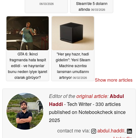
Steam'de 5 doların
06/03/2026
altında
06/03/2026
GTA 6: İkinci
"Her şey hazır, hadi
fragmanda hata tespit
gidelim": Yeni Steam
edildi - ve hayranlar
Machine sızıntısı
bunu neden iyiye işaret
lansman umutlarını
olarak görüyor?
artırıyor
06/02/2026
Show more articles
06/02/2026
Editor of the
original article
:
Abdul
Haddi
- Tech Writer
- 330 articles
published on Notebookcheck
since
2025
contact me via:
abdul.haddii
,