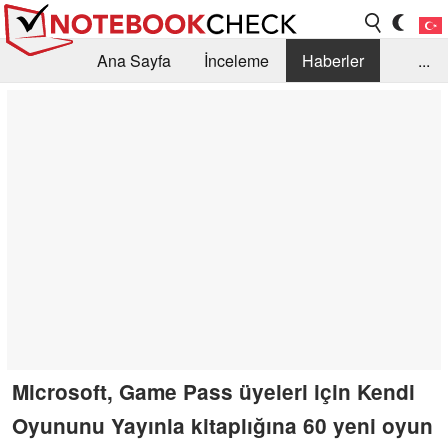
Ana Sayfa
İnceleme
Haberler
...
Öneri /SSS
Kütüphane
Satın Alma Rehberi
Arama
İletişim
Microsoft, Game Pass üyeleri için Kendi
Oyununu Yayınla kitaplığına 60 yeni oyun