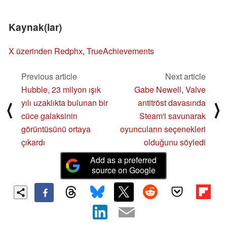
Kaynak(lar)
X üzerinden Redphx
,
TrueAchievements
Previous article
Next article
Hubble, 23 milyon ışık
Gabe Newell, Valve
yılı uzaklıkta bulunan bir
antitröst davasında
⟨
⟩
cüce galaksinin
Steam'i savunarak
görüntüsünü ortaya
oyuncuların seçenekleri
çıkardı
olduğunu söyledi
Add as a preferred
source on Google