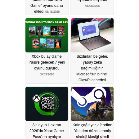
Game" oyunu daha
06/08/2026
ekledi
06/16/2026
Xbox bu ay Game
Sızdırılan belgeler,
Pass'e gelecek 7 yeni
yapay zeka
oyunu duyurdu
bağımlılığının
Microsoft'un birincil
06/03/2026
ClawPilot hedefi
olduğunu ortaya
koyuyor
06/03/2026
Altı oyun Haziran
Kale çağırıyor, efendim:
2026'da Xbox Game
Yeniden düzenlenmiş
Pass'ten ayrılıyor
strateji klasiği şimdi