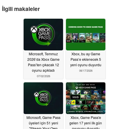
İlgili makaleler
Microsoft, Temmuz
Xbox, bu ay Game
2026’da Xbox Game
Pass’e eklenecek 5
Pass’ten çıkacak 12
yeni oyunu duyurdu
oyunu açıkladı
06/17/2026
07/02/2026
Microsoft, Game Pass
Xbox, Game Pass'e
üyeleri için 51 yeni
gelen 17 yeni ilk gün
"Stream Your Own
oyununu duyurdu