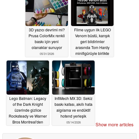
3D yazıcı devrimi mi?
Filme uygun ilk LEGO
Prusa ColorMix renkli
Venom büstü, karışık
baskı için yeni
geri bildirimler
olanaklar sunuyor
arasında Tom Hardy
minifigürüyle birlikte
05/31/2026
sızdırıldı
05/26/2026
Lego Batman: Legacy
InfiMech MX 3D: Sekiz
of the Dark Knight
baskı kafası, akıllı hata
üzerinde gizlice
algılama ve endüktif
Rocksteady ve Warner
hotend yerleşik
Bros Montreal'den
05/14/2026
Show more articles
Arkham geliştiricileri
çalışıyordu
05/19/2026