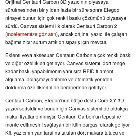
Orijinal Centauri Carbon 3D yazıcının piyasaya
sürülmesinden bir yıldan fazla bir süre sonra Elegoo
nihayet bunun için çok renkli baskı çözümünü piyasaya
sürdü. Canvas sistemi ilk olarak Centauri Carbon 2
(
incelememize göz atın
), ancak orijinal yazıcı ile çalışan
bağımsız bir sürüm artık ön sipariş için mevcut.
Eklenti veya aksesuar, Centauri Carbon'a çok renkli baskı
ve diğer özellikleri getiriyor. Canvas sistemi, dört renge
kadar baskı yapabilmenin yanı sıra RFID filament
algılama, dolaşmayı önleme ve otomatik yeniden
doldurma özelliklerini de beraberinde getiriyor.
Centauri Carbon, Elegoo'nun bütçe dostu Core XY 3D
yazıcı serisidir ve bunun için Canvas sistemi de oldukça
makul fiyatlandırılmıştır. Centauri Carbon'un tepesine
monte edilmesini sağlayan bir kitin parçası olarak geliyor.
Kit, yazıcının yan tarafına takılan dört makara tutucu ve