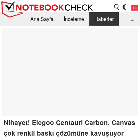
Ana Sayfa
İnceleme
Haberler
...
Öneri /SSS
Kütüphane
Satın Alma Rehberi
Arama
İletişim
Nihayet! Elegoo Centauri Carbon, Canvas
çok renkli baskı çözümüne kavuşuyor