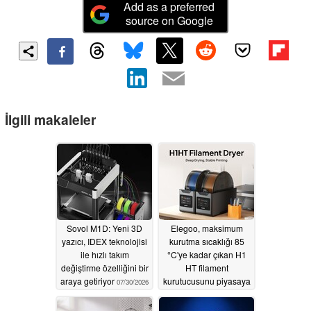
Add as a preferred
source on Google
İlgili makaleler
Sovol M1D: Yeni 3D
Elegoo, maksimum
yazıcı, IDEX teknolojisi
kurutma sıcaklığı 85
ile hızlı takım
°C'ye kadar çıkan H1
değiştirme özelliğini bir
HT filament
araya getiriyor
kurutucusunu piyasaya
07/30/2026
sürdü
07/24/2026