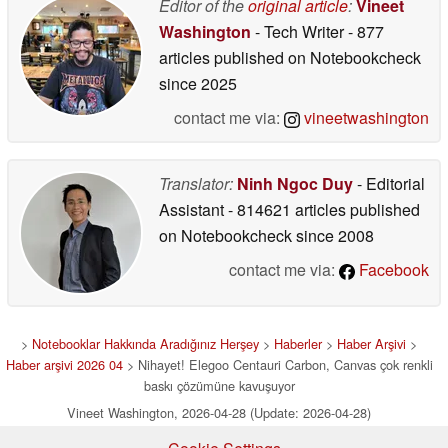
Editor of the
original article
:
Vineet
Washington
- Tech Writer
- 877
articles published on Notebookcheck
since 2025
contact me via:
vineetwashington
Translator:
Ninh Ngoc Duy
- Editorial
Assistant
- 814621 articles published
on Notebookcheck
since 2008
contact me via:
Facebook
>
Notebooklar Hakkında Aradığınız Herşey
>
Haberler
>
Haber Arşivi
>
Haber arşivi 2026 04
> Nihayet! Elegoo Centauri Carbon, Canvas çok renkli
baskı çözümüne kavuşuyor
Vineet Washington, 2026-04-28 (Update: 2026-04-28)