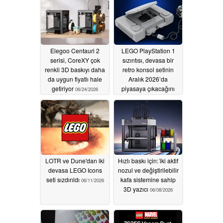
Elegoo Centauri 2
LEGO PlayStation 1
serisi, CoreXY çok
sızıntısı, devasa bir
renkli 3D baskıyı daha
retro konsol setinin
da uygun fiyatlı hale
Aralık 2026’da
getiriyor
piyasaya çıkacağını
06/24/2026
gösteriyor
06/22/2026
LOTR ve Dune'dan iki
Hızlı baskı için: i̇ki aktif
devasa LEGO Icons
nozul ve değiştirilebilir
seti sızdırıldı
kafa sistemine sahip
06/11/2026
3D yazıcı
06/08/2026