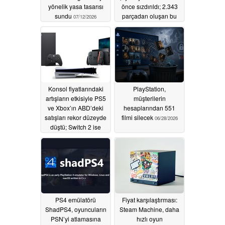
yönelik yasa tasarısı
önce sızdırıldı; 2.343
sundu
parçadan oluşan bu
07/12/2026
Poké Ball'un içinde
koca bir dünya gizli
07/07/2026
Konsol fiyatlarındaki
PlayStation,
artışların etkisiyle PS5
müşterilerin
ve Xbox’ın ABD’deki
hesaplarından 551
satışları rekor düzeyde
filmi silecek
06/28/2026
düştü; Switch 2 ise
daha güçlü bir
performans sergiledi
06/29/2026
PS4 emülatörü
Fiyat karşılaştırması:
ShadPS4, oyuncuların
Steam Machine, daha
PSN’yi atlamasına
hızlı oyun