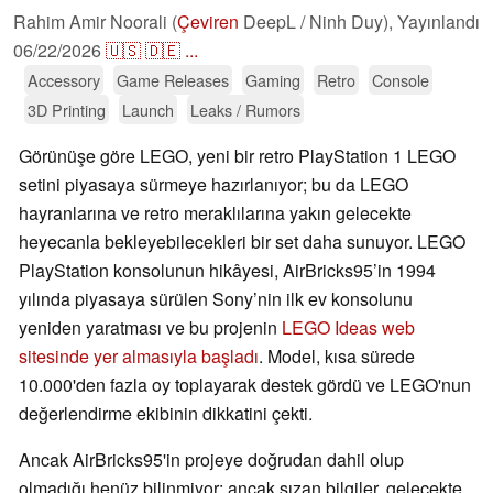
Rahim Amir Noorali (
Çeviren
DeepL / Ninh Duy),
Yayınlandı
06/22/2026
🇺🇸
🇩🇪
...
Accessory
Game Releases
Gaming
Retro
Console
3D Printing
Launch
Leaks / Rumors
Görünüşe göre LEGO, yeni bir retro PlayStation 1 LEGO
setini piyasaya sürmeye hazırlanıyor; bu da LEGO
hayranlarına ve retro meraklılarına yakın gelecekte
heyecanla bekleyebilecekleri bir set daha sunuyor. LEGO
PlayStation konsolunun hikâyesi, AirBricks95’in 1994
yılında piyasaya sürülen Sony’nin ilk ev konsolunu
yeniden yaratması ve bu projenin
LEGO Ideas web
sitesinde yer almasıyla başladı
. Model, kısa sürede
10.000'den fazla oy toplayarak destek gördü ve LEGO'nun
değerlendirme ekibinin dikkatini çekti.
Ancak AirBricks95'in projeye doğrudan dahil olup
olmadığı henüz bilinmiyor; ancak sızan bilgiler, gelecekte