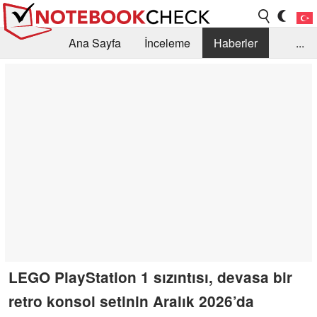
Ana Sayfa
İnceleme
Haberler
...
Öneri /SSS
Kütüphane
Satın Alma Rehberi
Arama
İletişim
LEGO PlayStation 1 sızıntısı, devasa bir
retro konsol setinin Aralık 2026’da