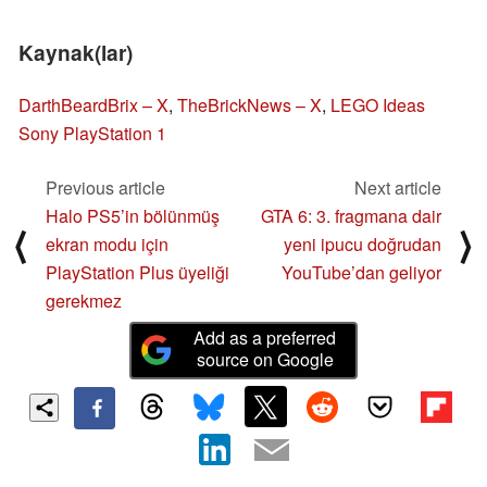
Kaynak(lar)
DarthBeardBrix – X
,
TheBrickNews – X
,
LEGO Ideas
Sony PlayStation 1
Previous article
Next article
Halo PS5’in bölünmüş
GTA 6: 3. fragmana dair
⟨
⟩
ekran modu için
yeni ipucu doğrudan
PlayStation Plus üyeliği
YouTube’dan geliyor
gerekmez
Add as a preferred
source on Google