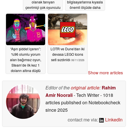
olanak tanıyan
bilgisayarlarına kıyasla
çevrimiçi çok oyunculu
önemli ölçüde daha
modu ekliyor
pahalıdır
06/27/2026
06/23/2026
“Aşırı şiddet içeren”:
LOTR ve Dune'dan iki
%96 olumlu yorum
devasa LEGO Icons
alan bağımsız oyun,
seti sızdırıldı
06/11/2026
Steam’de ilk kez 1
doların altına düştü
Show more articles
06/22/2026
Editor of the
original article
:
Rahim
Amir Noorali
- Tech Writer
- 1018
articles published on Notebookcheck
since 2025
contact me via:
LinkedIn