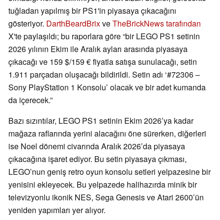
tuğladan yapılmış bir PS1'in piyasaya çıkacağını
gösteriyor.
DarthBeardBrix
ve
TheBrickNews tarafından
X'te paylaşıldı; bu raporlara göre “bir LEGO PS1 setinin
2026 yılının Ekim ile Aralık ayları arasında piyasaya
çıkacağı ve 159 $/159 € fiyatla satışa sunulacağı, setin
1.911 parçadan oluşacağı bildirildi. Setin adı ‘#72306 –
Sony PlayStation 1 Konsolu’ olacak ve bir adet kumanda
da içerecek.”
Bazı sızıntılar, LEGO PS1 setinin Ekim 2026’ya kadar
mağaza raflarında yerini alacağını öne sürerken, diğerleri
ise Noel dönemi civarında Aralık 2026’da piyasaya
çıkacağına işaret ediyor. Bu setin piyasaya çıkması,
LEGO’nun geniş retro oyun konsolu setleri yelpazesine bir
yenisini ekleyecek. Bu yelpazede halihazırda minik bir
televizyonlu ikonik NES, Sega Genesis ve Atari 2600’ün
yeniden yapımları yer alıyor.