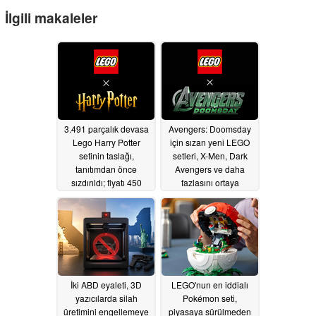
İlgili makaleler
3.491 parçalık devasa
Avengers: Doomsday
Lego Harry Potter
için sızan yeni LEGO
setinin taslağı,
setleri, X-Men, Dark
tanıtımdan önce
Avengers ve daha
sızdırıldı; fiyatı 450
fazlasını ortaya
dolar
çıkarıyor
07/30/2026
07/17/2026
İki ABD eyaleti, 3D
LEGO'nun en iddialı
yazıcılarda silah
Pokémon seti,
üretimini engellemeye
piyasaya sürülmeden