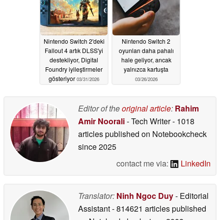
Nintendo Switch 2'deki
Nintendo Switch 2
Fallout 4 artık DLSS'yi
oyunları daha pahalı
destekliyor, Digital
hale geliyor, ancak
Foundry iyileştirmeler
yalnızca kartuşta
gösteriyor
03/31/2026
03/26/2026
Editor of the
original article
:
Rahim
Amir Noorali
- Tech Writer
- 1018
articles published on Notebookcheck
since 2025
contact me via:
LinkedIn
Translator:
Ninh Ngoc Duy
- Editorial
Assistant
- 814621 articles published