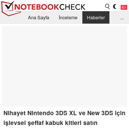
Ana Sayfa
İnceleme
Haberler
...
Öneri /SSS
Kütüphane
Satın Alma Rehberi
Arama
İletişim
Nihayet Nintendo 3DS XL ve New 3DS için
işlevsel şeffaf kabuk kitleri satın