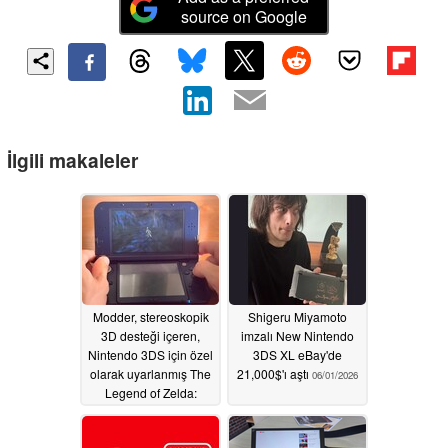
source on Google
İlgili makaleler
Modder, stereoskopik
Shigeru Miyamoto
3D desteği içeren,
imzalı New Nintendo
Nintendo 3DS için özel
3DS XL eBay'de
olarak uyarlanmış The
21,000$'ı aştı
06/01/2026
Legend of Zelda:
Twilight Princess
sürümünü tanıttı