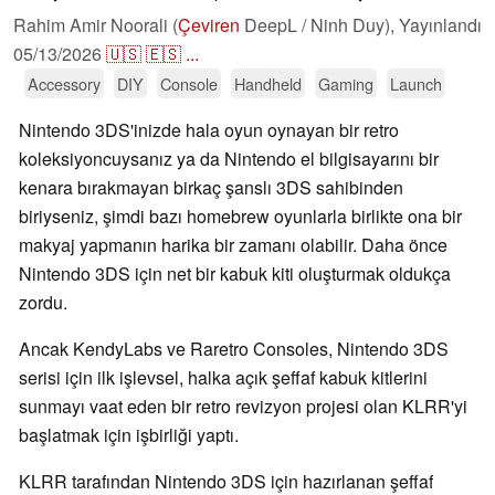
Rahim Amir Noorali (
Çeviren
DeepL / Ninh Duy),
Yayınlandı
05/13/2026
🇺🇸
🇪🇸
...
Accessory
DIY
Console
Handheld
Gaming
Launch
Nintendo 3DS'inizde hala oyun oynayan bir retro
koleksiyoncuysanız ya da Nintendo el bilgisayarını bir
kenara bırakmayan birkaç şanslı 3DS sahibinden
biriyseniz, şimdi bazı homebrew oyunlarla birlikte ona bir
makyaj yapmanın harika bir zamanı olabilir. Daha önce
Nintendo 3DS için net bir kabuk kiti oluşturmak oldukça
zordu.
Ancak KendyLabs ve Raretro Consoles, Nintendo 3DS
serisi için ilk işlevsel, halka açık şeffaf kabuk kitlerini
sunmayı vaat eden bir retro revizyon projesi olan KLRR'yi
başlatmak için işbirliği yaptı.
KLRR tarafından Nintendo 3DS için hazırlanan şeffaf