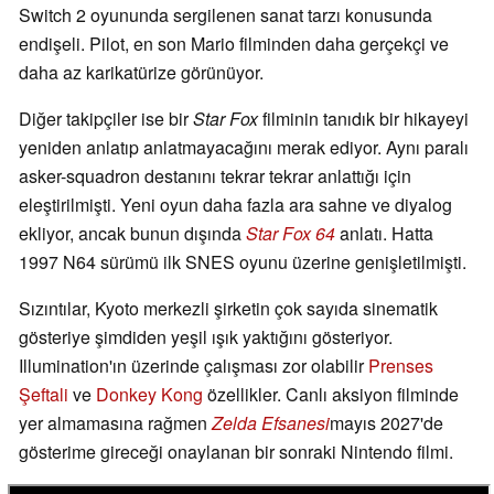
Switch 2 oyununda sergilenen sanat tarzı konusunda
endişeli. Pilot, en son Mario filminden daha gerçekçi ve
daha az karikatürize görünüyor.
Diğer takipçiler ise bir
Star Fox
filminin tanıdık bir hikayeyi
yeniden anlatıp anlatmayacağını merak ediyor. Aynı paralı
asker-squadron destanını tekrar tekrar anlattığı için
eleştirilmişti. Yeni oyun daha fazla ara sahne ve diyalog
ekliyor, ancak bunun dışında
Star Fox 64
anlatı. Hatta
1997 N64 sürümü ilk SNES oyunu üzerine genişletilmişti.
Sızıntılar, Kyoto merkezli şirketin çok sayıda sinematik
gösteriye şimdiden yeşil ışık yaktığını gösteriyor.
Illumination'ın üzerinde çalışması zor olabilir
Prenses
Şeftali
ve
Donkey Kong
özellikler. Canlı aksiyon filminde
yer almamasına rağmen
Zelda Efsanesi
mayıs 2027'de
gösterime gireceği onaylanan bir sonraki Nintendo filmi.