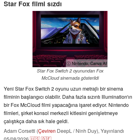
Star Fox filmi sızdı
ⓘ Nintendo, Canva AI
Star Fox Switch 2 oyunundan Fox
McCloud sinemada gösterildi
Yeni Star Fox Switch 2 oyunu uzun metrajlı bir sinema
filminin başlangıcı olabilir. Daha fazla sızıntı Illumination'ın
bir Fox McCloud filmi yapacağına işaret ediyor. Nintendo
filmleri, şirket konsol merkezli kitlesini genişletmeye
çalıştıkça daha sık hale geldi.
Adam Corsetti (
Çeviren
DeepL / Ninh Duy),
Yayınlandı
05/08/2026
🇺🇸
🇩🇪
...