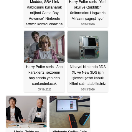
Modder, GBA Link
Harry Potter serisi: Yeni
Kablosunu kullanarak
okul ve Quidditch
orijinal Game Boy
üniformaları Hogwarts
Advance'i Nintendo
Mirasını çağrıştırıyor
Switch kontrol cihazına
05/20/2026
dönüştürüyor
05/23/2026
Harry Potter serisi: Ana
Nihayet Nintendo 3DS
karakter 2. sezonun
XL ve New 3DS için
başlarında yeniden
işlevsel şeffaf kabuk
canlandırılacak
kitleri satın alabilirsiniz
05/19/2026
05/13/2026
Mario, Zelda ve
Nintendo Switch 2'nin