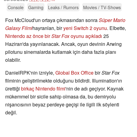
Console
Gaming
Leaks / Rumors
Movies / TV-Shows
Fox McCloud'un ortaya çıkmasından sonra
Süper Mario
Galaxy Filmi
hayranları, bir
yeni Switch 2 oyunu
. Elbette,
Nintendo az önce bir
Star Fox
oyunu açıkladı
25
Haziran'da yayınlanacak. Ancak, oyun devinin Arwing
pilotunu sinemalarda kutlamak için daha fazla planı
olabilir.
DanielRPK'nin izniyle,
Global Box Office
bir
Star Fox
filminin geliştirilmekte olduğunu bildirdi. Illumination'ın
ürettiği
birkaç Nintendo filmi
'nin de adı geçiyor. Kaynak
mükemmel bir sicile sahip olmasa da, bu demiryolu
nişancısının beyaz perdeye geçişi ile ilgili ilk söylenti
değil.