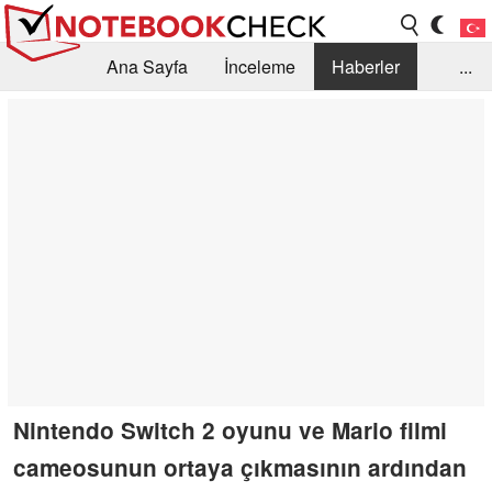
Ana Sayfa
İnceleme
Haberler
...
Öneri /SSS
Kütüphane
Satın Alma Rehberi
Arama
İletişim
Nintendo Switch 2 oyunu ve Mario filmi
cameosunun ortaya çıkmasının ardından