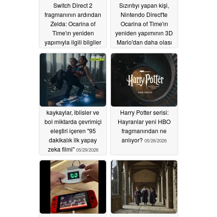
Switch Direct 2
Sızıntıyı yapan kişi,
fragmanının ardından
Nintendo Direct'te
Zelda: Ocarina of
Ocarina of Time'ın
Time'ın yeniden
yeniden yapımının 3D
yapımıyla ilgili bilgiler
Mario'dan daha olası
Google'da sızdı
olduğunu söylüyor
06/15/2026
06/09/2026
kaykaylar, iblisler ve
Harry Potter serisi:
bol miktarda çevrimiçi
Hayranlar yeni HBO
eleştiri içeren "95
fragmanından ne
dakikalık ilk yapay
anlıyor?
05/26/2026
zeka filmi"
05/29/2026