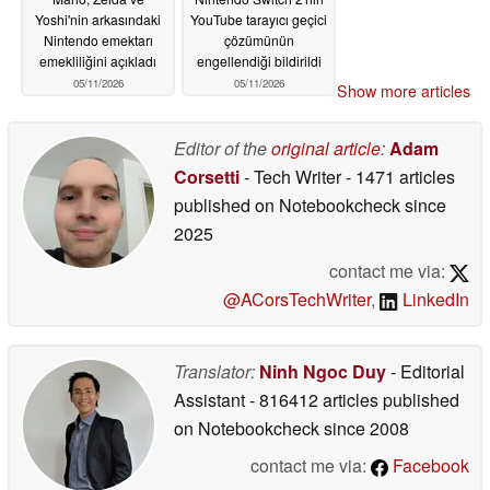
Yoshi'nin arkasındaki
YouTube tarayıcı geçici
Nintendo emektarı
çözümünün
emekliliğini açıkladı
engellendiği bildirildi
05/11/2026
05/11/2026
Show more articles
Editor of the
original article
:
Adam
Corsetti
- Tech Writer
- 1471 articles
published on Notebookcheck
since
2025
contact me via:
@ACorsTechWriter
,
LinkedIn
Translator:
Ninh Ngoc Duy
- Editorial
Assistant
- 816412 articles published
on Notebookcheck
since 2008
contact me via:
Facebook