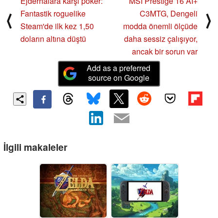
Ejderhalara karşı poker:
MSI Prestige 16 AI+
Fantastik roguelike
C3MTG, Dengeli
⟨
⟩
Steam'de ilk kez 1,50
modda önemli ölçüde
doların altına düştü
daha sessiz çalışıyor,
ancak bir sorun var
Add as a preferred
source on Google
İlgili makaleler