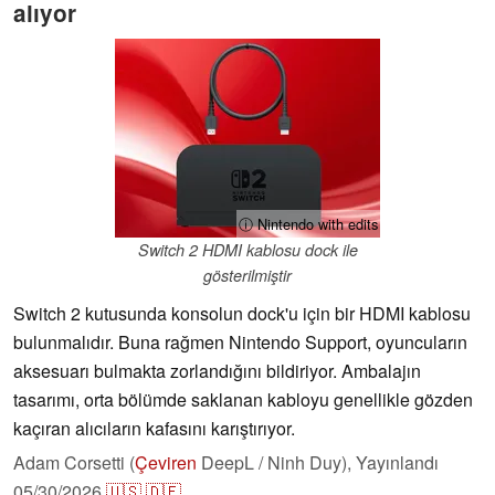
alıyor
ⓘ Nintendo with edits
Switch 2 HDMI kablosu dock ile
gösterilmiştir
Switch 2 kutusunda konsolun dock'u için bir HDMI kablosu
bulunmalıdır. Buna rağmen Nintendo Support, oyuncuların
aksesuarı bulmakta zorlandığını bildiriyor. Ambalajın
tasarımı, orta bölümde saklanan kabloyu genellikle gözden
kaçıran alıcıların kafasını karıştırıyor.
Adam Corsetti (
Çeviren
DeepL / Ninh Duy),
Yayınlandı
05/30/2026
🇺🇸
🇩🇪
...