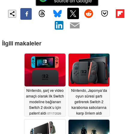
source on Google
İlgili makaleler
Nintendo, şarj ve video
Nintendo, Japonya’da
amaçlı olarak ilk Switch
oyun süresi şartı
modeline bağlanan
getirerek Switch 2
Switch 2 dock’u için
karaborsa satıcılarına
patent aldı
karşı önlem aldı
07/17/2026
06/14/2026