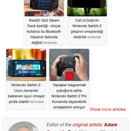
Reddit: Gizli Steam
Call of Duty'nin
Deck özelliği - birçok
Nintendo Switch 2
kullanıcı bu Bluetooth
çıkışının onaylandığı
hilesinin farkında
bildirildi
05/28/2026
değildi
05/30/2026
Nintendo Switch 2:
Yapışkan başparmak
Uzun zamandır
çubuğuna sahip
beklenen oyun nihayet
Nintendo Switch 2 Pro
yolda olabilir
Kumanda dayanıklılık
05/21/2026
endişelerini artırıyor
Show more articles
05/19/2026
Editor of the
original article
:
Adam