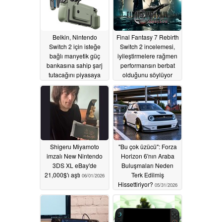
Belkin, Nintendo
Final Fantasy 7 Rebirth
Switch 2 için isteğe
Switch 2 incelemesi,
bağlı manyetik güç
iyileştirmelere rağmen
bankasına sahip şarj
performansın berbat
tutacağını piyasaya
olduğunu söylüyor
sürüyor
06/06/2026
06/03/2026
Shigeru Miyamoto
"Bu çok üzücü": Forza
imzalı New Nintendo
Horizon 6'nın Araba
3DS XL eBay'de
Buluşmaları Neden
21,000$'ı aştı
Terk Edilmiş
06/01/2026
Hissettiriyor?
05/31/2026