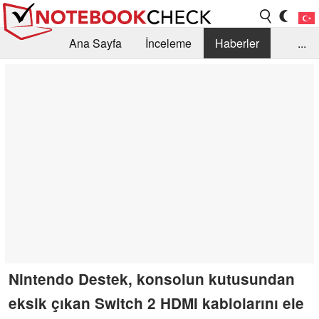
Ana Sayfa
İnceleme
Haberler
...
Öneri /SSS
Kütüphane
Satın Alma Rehberi
Arama
İletişim
Nintendo Destek, konsolun kutusundan
eksik çıkan Switch 2 HDMI kablolarını ele