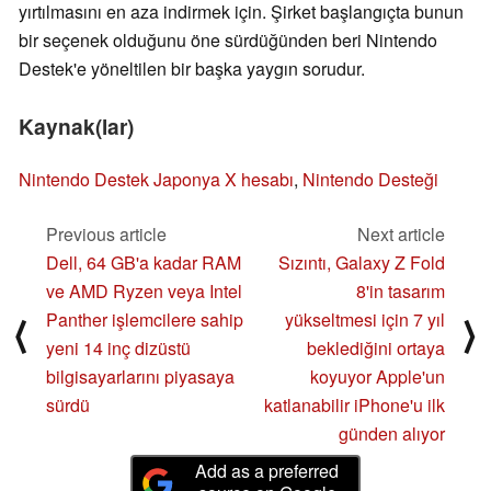
yırtılmasını en aza indirmek için. Şirket başlangıçta bunun
bir seçenek olduğunu öne sürdüğünden beri Nintendo
Destek'e yöneltilen bir başka yaygın sorudur.
Kaynak(lar)
Nintendo Destek Japonya X hesabı
,
Nintendo Desteği
Previous article
Next article
Dell, 64 GB'a kadar RAM
Sızıntı, Galaxy Z Fold
ve AMD Ryzen veya Intel
8'in tasarım
Panther işlemcilere sahip
yükseltmesi için 7 yıl
⟨
⟩
yeni 14 inç dizüstü
beklediğini ortaya
bilgisayarlarını piyasaya
koyuyor Apple'un
sürdü
katlanabilir iPhone'u ilk
günden alıyor
Add as a preferred