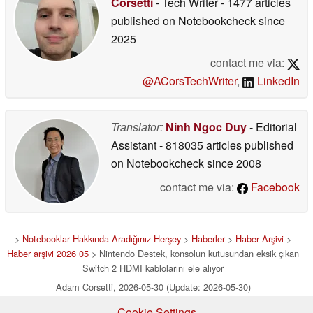
Corsetti
- Tech Writer
- 1477 articles
published on Notebookcheck
since
2025
contact me via:
@ACorsTechWriter
,
LinkedIn
Translator:
Ninh Ngoc Duy
- Editorial
Assistant
- 818035 articles published
on Notebookcheck
since 2008
contact me via:
Facebook
>
Notebooklar Hakkında Aradığınız Herşey
>
Haberler
>
Haber Arşivi
>
Haber arşivi 2026 05
> Nintendo Destek, konsolun kutusundan eksik çıkan
Switch 2 HDMI kablolarını ele alıyor
Adam Corsetti, 2026-05-30 (Update: 2026-05-30)
Cookie Settings