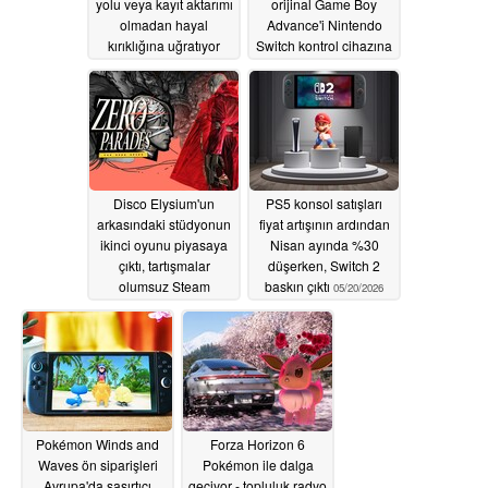
yolu veya kayıt aktarımı
orijinal Game Boy
olmadan hayal
Advance'i Nintendo
kırıklığına uğratıyor
Switch kontrol cihazına
dönüştürüyor
05/28/2026
05/23/2026
Disco Elysium'un
PS5 konsol satışları
arkasındaki stüdyonun
fiyat artışının ardından
ikinci oyunu piyasaya
Nisan ayında %30
çıktı, tartışmalar
düşerken, Switch 2
olumsuz Steam
baskın çıktı
05/20/2026
incelemelerine yol açtı
05/22/2026
Pokémon Winds and
Forza Horizon 6
Waves ön siparişleri
Pokémon ile dalga
Avrupa'da şaşırtıcı
geçiyor - topluluk radyo