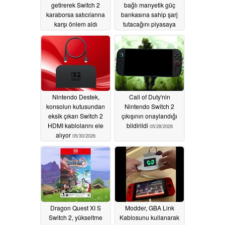
getirerek Switch 2
bağlı manyetik güç
karaborsa satıcılarına
bankasına sahip şarj
karşı önlem aldı
tutacağını piyasaya
sürüyor
06/14/2026
06/06/2026
Nintendo Destek,
Call of Duty'nin
konsolun kutusundan
Nintendo Switch 2
eksik çıkan Switch 2
çıkışının onaylandığı
HDMI kablolarını ele
bildirildi
05/28/2026
alıyor
05/30/2026
Dragon Quest XI S
Modder, GBA Link
Switch 2, yükseltme
Kablosunu kullanarak