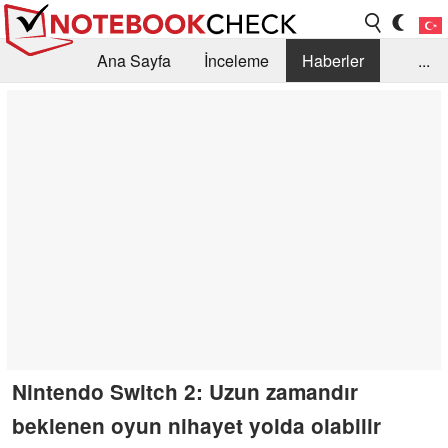
Ana Sayfa
İnceleme
Haberler
...
Öneri /SSS
Kütüphane
Satın Alma Rehberi
Arama
İletişim
Nintendo Switch 2: Uzun zamandır
beklenen oyun nihayet yolda olabilir