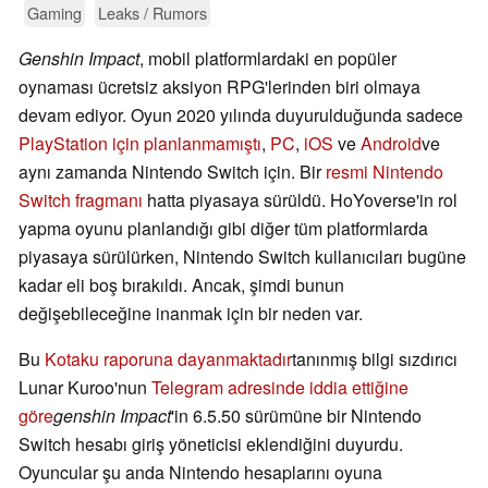
Gaming
Leaks / Rumors
Genshin Impact
, mobil platformlardaki en popüler
oynaması ücretsiz aksiyon RPG'lerinden biri olmaya
devam ediyor. Oyun 2020 yılında duyurulduğunda sadece
PlayStation için planlanmamıştı
,
PC
,
iOS
ve
Android
ve
aynı zamanda Nintendo Switch için. Bir
resmi Nintendo
Switch fragmanı
hatta piyasaya sürüldü. HoYoverse'in rol
yapma oyunu planlandığı gibi diğer tüm platformlarda
piyasaya sürülürken, Nintendo Switch kullanıcıları bugüne
kadar eli boş bırakıldı. Ancak, şimdi bunun
değişebileceğine inanmak için bir neden var.
Bu
Kotaku raporuna dayanmaktadır
tanınmış bilgi sızdırıcı
Lunar Kuroo'nun
Telegram adresinde iddia ettiğine
göre
genshin Impact
'in 6.5.50 sürümüne bir Nintendo
Switch hesabı giriş yöneticisi eklendiğini duyurdu.
Oyuncular şu anda Nintendo hesaplarını oyuna