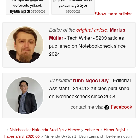
derecede yüksek
şakasına gülüyor
fiyatla açıldı
05/20/2026
05/20/2026
Show more articles
Editor of the
original article
:
Marius
Müller
- Tech Writer
- 5233 articles
published on Notebookcheck
since
2024
Translator:
Ninh Ngoc Duy
- Editorial
Assistant
- 816412 articles published
on Notebookcheck
since 2008
contact me via:
Facebook
>
Notebooklar Hakkında Aradığınız Herşey
>
Haberler
>
Haber Arşivi
>
Haber arşivi 2026 05
> Nintendo Switch 2: Uzun zamandır beklenen oyun