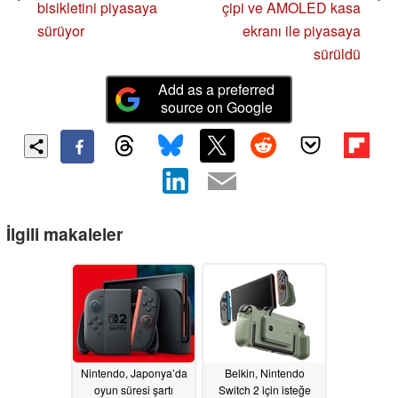
bisikletini piyasaya
çipi ve AMOLED kasa
sürüyor
ekranı ile piyasaya
sürüldü
Add as a preferred
source on Google
İlgili makaleler
Nintendo, Japonya’da
Belkin, Nintendo
oyun süresi şartı
Switch 2 için isteğe