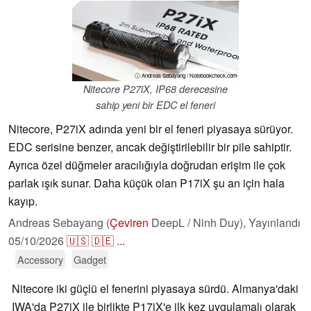
ⓘ Andreas Sebayang / Notebookcheck.com
Nitecore P27iX, IP68 derecesine
sahip yeni bir EDC el feneri
Nitecore, P27iX adında yeni bir el feneri piyasaya sürüyor.
EDC serisine benzer, ancak değiştirilebilir bir pile sahiptir.
Ayrıca özel düğmeler aracılığıyla doğrudan erişim ile çok
parlak ışık sunar. Daha küçük olan P17iX şu an için hala
kayıp.
Andreas Sebayang (
Çeviren
DeepL / Ninh Duy),
Yayınlandı
05/10/2026
🇺🇸
🇩🇪
...
Accessory
Gadget
Nitecore iki güçlü el fenerini piyasaya sürdü. Almanya'daki
IWA'da P27iX ile birlikte P17iX'e ilk kez uygulamalı olarak