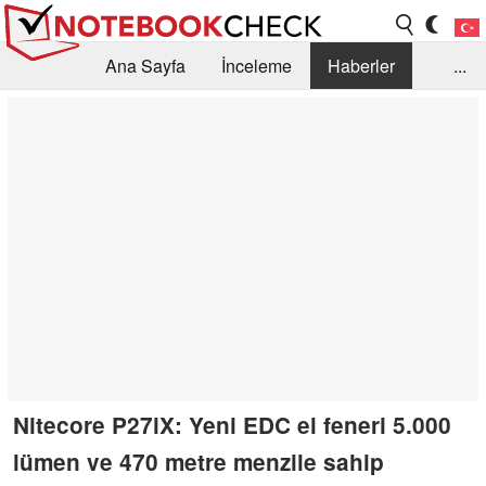
Ana Sayfa
İnceleme
Haberler
...
Öneri /SSS
Kütüphane
Satın Alma Rehberi
Arama
İletişim
Nitecore P27iX: Yeni EDC el feneri 5.000
lümen ve 470 metre menzile sahip