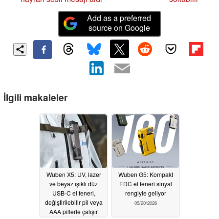
Add as a preferred
source on Google
İlgili makaleler
Wuben X5: UV, lazer
Wuben G5: Kompakt
ve beyaz ışıklı düz
EDC el feneri sinyal
USB-C el feneri,
rengiyle geliyor
değiştirilebilir pil veya
05/20/2026
AAA pillerle çalışır