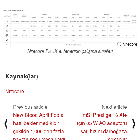
ⓘ Nitecore
Nitecore P27iX el fenerinin çalışma süreleri
Kaynak(lar)
Nitecore
Previous article
Next article
New Blood April Fools
mSI Prestige 16 AI+
⟨
⟩
hattı beklenmedik bir
için 65 W AC adaptörü
şekilde 1,000'den fazla
şarj hızını darboğaza
hayran sesli mesajı aldı
sokabilir