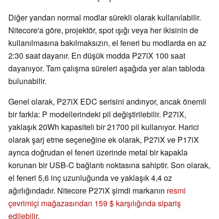
Diğer yandan normal modlar sürekli olarak kullanılabilir.
Nitecore'a göre, projektör, spot ışığı veya her ikisinin de
kullanılmasına bakılmaksızın, el feneri bu modlarda en az
2:30 saat dayanır. En düşük modda P27iX 100 saat
dayanıyor. Tam çalışma süreleri aşağıda yer alan tabloda
bulunabilir.
Genel olarak, P27iX EDC serisini andırıyor, ancak önemli
bir farkla: P modellerindeki pil değiştirilebilir. P27iX,
yaklaşık 20Wh kapasiteli bir 21700 pil kullanıyor. Harici
olarak şarj etme seçeneğine ek olarak, P27iX ve P17iX
ayrıca doğrudan el feneri üzerinde metal bir kapakla
korunan bir USB-C bağlantı noktasına sahiptir. Son olarak,
el feneri 5,6 inç uzunluğunda ve yaklaşık 4,4 oz
ağırlığındadır. Nitecore P27iX şimdi markanın
resmi
çevrimiçi mağazasından 159 $ karşılığında sipariş
edilebilir
.