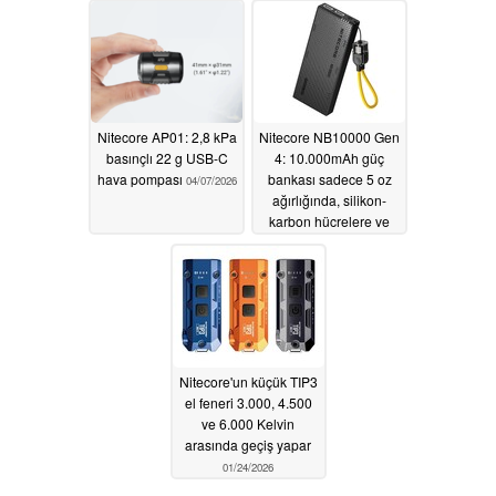
Nitecore AP01: 2,8 kPa
Nitecore NB10000 Gen
basınçlı 22 g USB-C
4: 10.000mAh güç
hava pompası
bankası sadece 5 oz
04/07/2026
ağırlığında, silikon-
karbon hücrelere ve
IPX7 derecesine sahip
02/04/2026
Nitecore'un küçük TIP3
el feneri 3.000, 4.500
ve 6.000 Kelvin
arasında geçiş yapar
01/24/2026