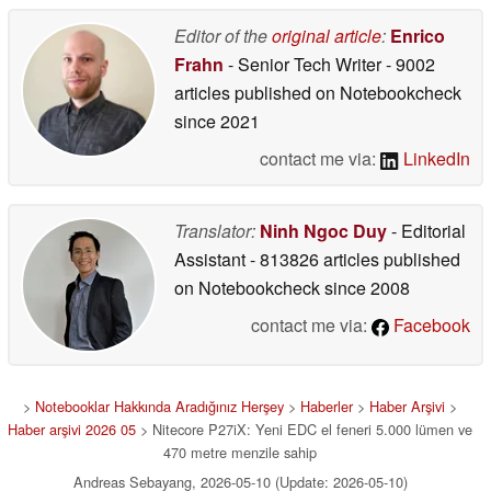
Editor of the
original article
:
Enrico
Frahn
- Senior Tech Writer
- 9002
articles published on Notebookcheck
since 2021
contact me via:
LinkedIn
Translator:
Ninh Ngoc Duy
- Editorial
Assistant
- 813826 articles published
on Notebookcheck
since 2008
contact me via:
Facebook
>
Notebooklar Hakkında Aradığınız Herşey
>
Haberler
>
Haber Arşivi
>
Haber arşivi 2026 05
> Nitecore P27iX: Yeni EDC el feneri 5.000 lümen ve
470 metre menzile sahip
Andreas Sebayang, 2026-05-10 (Update: 2026-05-10)