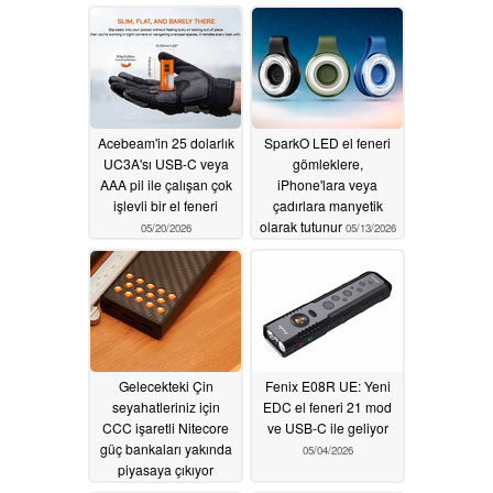
06/10/2026
Acebeam'in 25 dolarlık
SparkO LED el feneri
UC3A'sı USB-C veya
gömleklere,
AAA pil ile çalışan çok
iPhone'lara veya
işlevli bir el feneri
çadırlara manyetik
olarak tutunur
05/20/2026
05/13/2026
Gelecekteki Çin
Fenix E08R UE: Yeni
seyahatleriniz için
EDC el feneri 21 mod
CCC işaretli Nitecore
ve USB-C ile geliyor
güç bankaları yakında
05/04/2026
piyasaya çıkıyor
05/06/2026