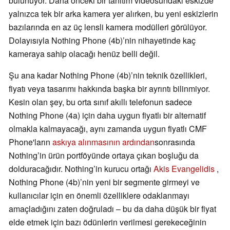
bulunuyor. Daha önceki bir tanıtım videosundaki eskizde
yalnızca tek bir arka kamera yer alırken, bu yeni eskizlerin
bazılarında en az üç lensli kamera modülleri görülüyor.
Dolayısıyla Nothing Phone (4b)’nin nihayetinde kaç
kameraya sahip olacağı henüz belli değil.
Şu ana kadar Nothing Phone (4b)’nin teknik özellikleri,
fiyatı veya tasarımı hakkında başka bir ayrıntı bilinmiyor.
Kesin olan şey, bu orta sınıf akıllı telefonun sadece
Nothing Phone (4a) için daha uygun fiyatlı bir alternatif
olmakla kalmayacağı, aynı zamanda uygun fiyatlı CMF
Phone'ların
askıya alınmasının ardından
sonrasında
Nothing’in ürün portföyünde ortaya çıkan boşluğu da
dolduracağıdır. Nothing’in kurucu ortağı
Akis Evangelidis
,
Nothing Phone (4b)’nin yeni bir segmente girmeyi ve
kullanıcılar için en önemli özelliklere odaklanmayı
amaçladığını zaten doğruladı – bu da daha düşük bir fiyat
elde etmek için bazı ödünlerin verilmesi gerekeceğinin