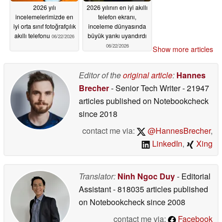
2026 yılı
2026 yılının en iyi akıllı
incelemelerimizde en
telefon ekranı,
iyi orta sınıf fotoğrafçılık
inceleme dünyasında
akıllı telefonu
büyük yankı uyandırdı
06/22/2026
06/22/2026
Show more articles
Editor of the
original article
:
Hannes
Brecher
- Senior Tech Writer
- 21947
articles published on Notebookcheck
since 2018
contact me via:
@HannesBrecher
,
LinkedIn
,
Xing
Translator:
Ninh Ngoc Duy
- Editorial
Assistant
- 818035 articles published
on Notebookcheck
since 2008
contact me via:
Facebook