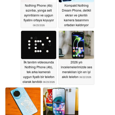
Nothing Phone (4b)
Kompakt Nothing
sızıntısı, yonga seti
Dream Phone, delikli
ayrıntılarını ve uygun
ekran ve çıkıntılı
fiyatını ortaya koyuyor
kamera tasarımını
ortadan kaldırıyor
06/25/2026
06/23/2026
İlk tanıtım videosunda
2026 yılı
Nothing Phone (4b),
incelemelerimizde ses
tek arka kameralı
meraklıları için en iyi
uygun fiyatlı bir telefon
akıllı telefon
06/22/2026
olarak tanıtıldı
06/23/2026