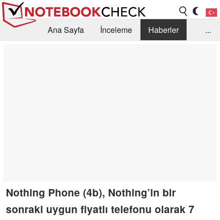
Ana Sayfa
İnceleme
Haberler
...
Öneri /SSS
Kütüphane
Satın Alma Rehberi
Arama
İletişim
Nothing Phone (4b), Nothing’in bir
sonraki uygun fiyatlı telefonu olarak 7