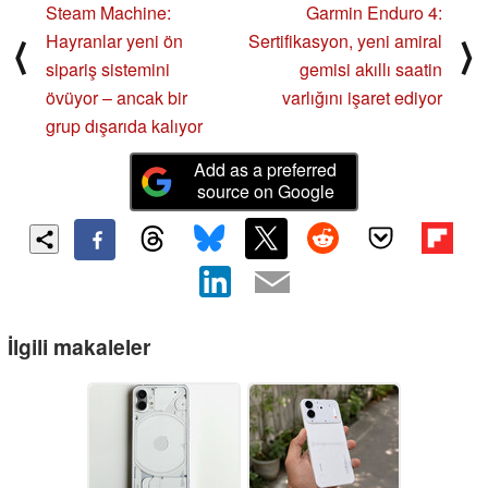
Steam Machine:
Garmin Enduro 4:
Hayranlar yeni ön
Sertifikasyon, yeni amiral
⟨
⟩
sipariş sistemini
gemisi akıllı saatin
övüyor – ancak bir
varlığını işaret ediyor
grup dışarıda kalıyor
Add as a preferred
source on Google
İlgili makaleler