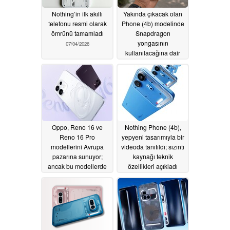
Nothing’in ilk akıllı
Yakında çıkacak olan
telefonu resmi olarak
Phone (4b) modelinde
ömrünü tamamladı
Snapdragon
yongasının
07/04/2026
kullanılacağına dair
hiçbir kanıt yok
06/30/2026
Oppo, Reno 16 ve
Nothing Phone (4b),
Reno 16 Pro
yepyeni tasarımıyla bir
modellerini Avrupa
videoda tanıtıldı; sızıntı
pazarına sunuyor;
kaynağı teknik
ancak bu modellerde
özellikleri açıkladı
daha küçük kapasiteli
06/25/2026
piller bulunuyor
06/26/2026