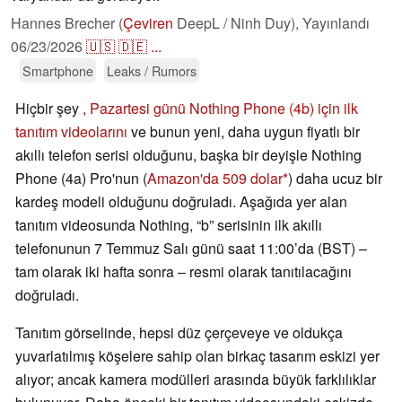
Hannes Brecher (
Çeviren
DeepL / Ninh Duy),
Yayınlandı
06/23/2026
🇺🇸
🇩🇪
...
Smartphone
Leaks / Rumors
Hiçbir şey
, Pazartesi günü Nothing Phone (4b) için ilk
tanıtım videolarını
ve bunun yeni, daha uygun fiyatlı bir
akıllı telefon serisi olduğunu, başka bir deyişle Nothing
Phone (4a) Pro'nun (
Amazon'da 509 dolar
) daha ucuz bir
kardeş modeli olduğunu doğruladı. Aşağıda yer alan
tanıtım videosunda Nothing, “b” serisinin ilk akıllı
telefonunun 7 Temmuz Salı günü saat 11:00’da (BST) –
tam olarak iki hafta sonra – resmi olarak tanıtılacağını
doğruladı.
Tanıtım görselinde, hepsi düz çerçeveye ve oldukça
yuvarlatılmış köşelere sahip olan birkaç tasarım eskizi yer
alıyor; ancak kamera modülleri arasında büyük farklılıklar