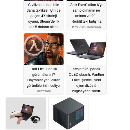
Civilization’dan bile
“Artık PlayStation 6’ya
daha taktiksel: Çin’de
sahip olmanın ne
geçen 4X strateji
anlamı var?” –
oyunu, Steam’de ilk
Reddit’teki tartışma
kez 5 doların altına
viral oldu
07/07/2026
düştü
07/08/2026
Half-Life 3’ten ilk
System76, parlak
görüntüler mi?
OLED ekranlı, Panther
Hayranlar yeni ekran
Lake işlemcili yeni
görüntülerini inceliyor
oyun dizüstü
bilgisayarını tanıttı
07/07/2026
07/06/2026