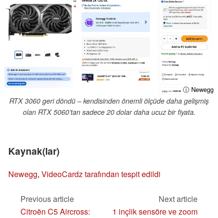
ⓘ Newegg
RTX 3060 geri döndü – kendisinden önemli ölçüde daha gelişmiş
olan RTX 5060’tan sadece 20 dolar daha ucuz bir fiyata.
Kaynak(lar)
Newegg
,
VideoCardz tarafından tespit edildi
Previous article
Next article
Citroën C5 Aircross:
1 inçlik sensöre ve zoom