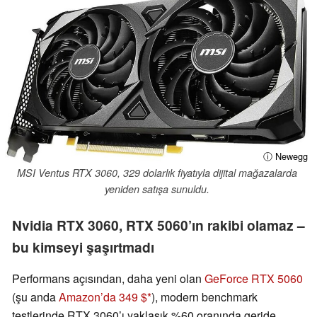
ⓘ Newegg
MSI Ventus RTX 3060, 329 dolarlık fiyatıyla dijital mağazalarda
yeniden satışa sunuldu.
Nvidia RTX 3060, RTX 5060’ın rakibi olamaz –
bu kimseyi şaşırtmadı
Performans açısından, daha yeni olan
GeForce RTX 5060
(şu anda
Amazon’da 349 $
), modern benchmark
testlerinde RTX 3060’ı yaklaşık %60 oranında geride