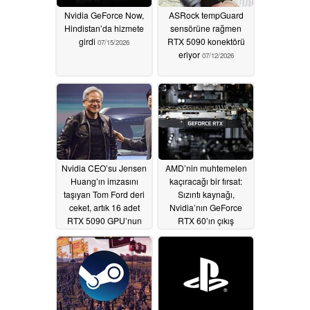
Nvidia GeForce Now,
ASRock tempGuard
Hindistan’da hizmete
sensörüne rağmen
girdi
RTX 5090 konektörü
07/15/2026
eriyor
07/12/2026
Nvidia CEO’su Jensen
AMD’nin muhtemelen
Huang’ın imzasını
kaçıracağı bir fırsat:
taşıyan Tom Ford deri
Sızıntı kaynağı,
ceket, artık 16 adet
Nvidia’nın GeForce
RTX 5090 GPU’nun
RTX 60’ın çıkış
fiyatına sizin olabilir.
takvimini doğruladı
07/11/2026
07/08/2026