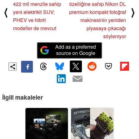
422 mil menzile sahip
özelliğine sahip Nikon DL
⟨
⟩
yeni elektrikli SUV;
premium kompakt fotoğraf
PHEV ve hibrit
makinesinin yeniden
modeller de mevcut
piyasaya çıkacağı
söyleniyor
Add as a preferred
source on Google
İlgili makaleler