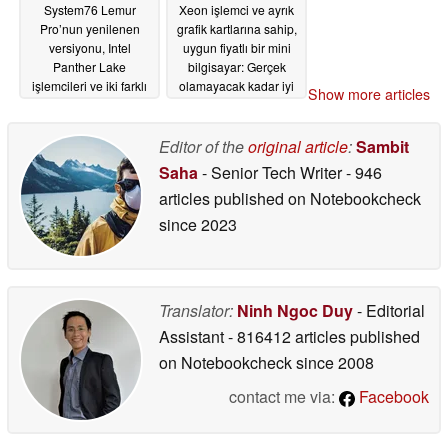
System76 Lemur
Xeon işlemci ve ayrık
Pro’nun yenilenen
grafik kartlarına sahip,
versiyonu, Intel
uygun fiyatlı bir mini
Panther Lake
bilgisayar: Gerçek
işlemcileri ve iki farklı
olamayacak kadar iyi
Show more articles
ekran boyutu sunuyor
mi?
06/26/2026
07/02/2026
Editor of the
original article
:
Sambit
Saha
- Senior Tech Writer
- 946
articles published on Notebookcheck
since 2023
Translator:
Ninh Ngoc Duy
- Editorial
Assistant
- 816412 articles published
on Notebookcheck
since 2008
contact me via:
Facebook