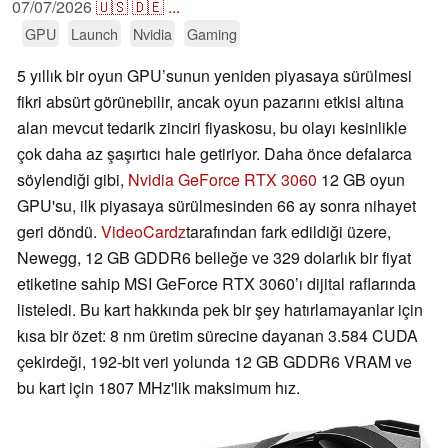
07/07/2026
🇺🇸
🇩🇪
...
GPU
Launch
Nvidia
Gaming
5 yıllık bir oyun GPU’sunun yeniden piyasaya sürülmesi
fikri absürt görünebilir, ancak oyun pazarını etkisi altına
alan mevcut tedarik zinciri fiyaskosu, bu olayı kesinlikle
çok daha az şaşırtıcı hale getiriyor. Daha önce defalarca
söylendiği gibi,
Nvidia GeForce RTX 3060
12 GB oyun
GPU'su, ilk piyasaya sürülmesinden 66 ay sonra nihayet
geri döndü.
VideoCardz
tarafından fark edildiği üzere,
Newegg, 12 GB GDDR6 belleğe ve 329 dolarlık bir fiyat
etiketine sahip MSI GeForce RTX 3060’ı dijital raflarında
listeledi. Bu kart hakkında pek bir şey hatırlamayanlar için
kısa bir özet: 8 nm üretim sürecine dayanan 3.584 CUDA
çekirdeği, 192-bit veri yolunda 12 GB GDDR6 VRAM ve
bu kart için 1807 MHz'lik maksimum hız.