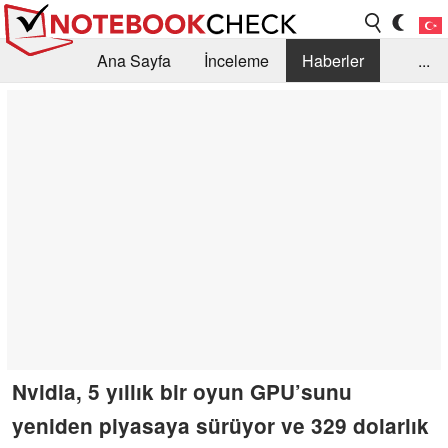
Ana Sayfa
İnceleme
Haberler
...
Öneri /SSS
Kütüphane
Satın Alma Rehberi
Arama
İletişim
Nvidia, 5 yıllık bir oyun GPU’sunu
yeniden piyasaya sürüyor ve 329 dolarlık