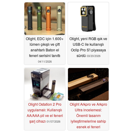
sahip
06/29/2026
Olight, EDC için 1.600+
Olight, yeni RGB ışık ve
lümen çıkışlı ve çift
USB-C ile kullanışlı
anahtarlı Baton el
Oclip Pro S'i piyasaya
feneri serisini tanıttı
sürdü
03/20/2026
04/11/2026
Olight Ostation 2 Pro
Olight Arkpro ve Arkpro
uygulamalı: Kullanışlı
Ultra incelemesi:
AA/AAA pil ve el feneri
Önemli tasarım
şarj cihazı
iyileştirmelerine sahip
01/07/2026
esnek el feneri
11/28/2025