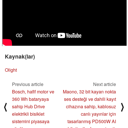
Kaynak(lar)
Olight
Previous article
Next article
Bosch, hafif motor ve
Maono, 32 bit kayan nokta
360 Wh bataryaya
ses desteği ve dahili kayıt
⟨
⟩
sahip Hub Drive
cihazına sahip, kablosuz
elektrikli bisiklet
canlı yayınlar için
sistemini piyasaya
tasarlanmış PD500W AI