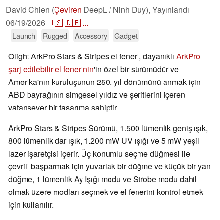
David Chien (
Çeviren
DeepL / Ninh Duy),
Yayınlandı
06/19/2026
🇺🇸
🇩🇪
...
Launch
Rugged
Accessory
Gadget
Olight ArkPro Stars & Stripes el feneri, dayanıklı
ArkPro
şarj edilebilir el fenerinin
'in özel bir sürümüdür ve
Amerika'nın kuruluşunun 250. yıl dönümünü anmak için
ABD bayrağının simgesel yıldız ve şeritlerini içeren
vatansever bir tasarıma sahiptir.
ArkPro Stars & Stripes Sürümü, 1.500 lümenlik geniş ışık,
800 lümenlik dar ışık, 1.200 mW UV ışığı ve 5 mW yeşil
lazer işaretçisi içerir. Üç konumlu seçme düğmesi ile
çevrili başparmak için yuvarlak bir düğme ve küçük bir yan
düğme, 1 lümenlik Ay Işığı modu ve Strobe modu dahil
olmak üzere modları seçmek ve el fenerini kontrol etmek
için kullanılır.