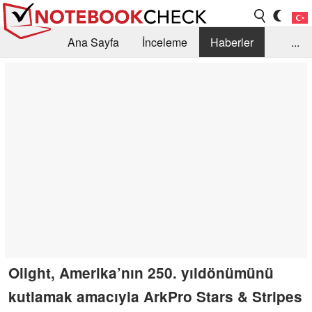
Ana Sayfa
İnceleme
Haberler
...
Öneri /SSS
Kütüphane
Satın Alma Rehberi
Arama
İletişim
Olight, Amerika’nın 250. yıldönümünü
kutlamak amacıyla ArkPro Stars & Stripes