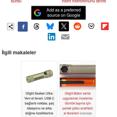
sürdü
hibrit mikrofonunu tanıttı
Add as a preferred
source on Google
İlgili makaleler
Olight Seeker Ultra:
Olight Baton serisi
Yeni el feneri, USB-C
uygulamalı inceleme:
bağlantı noktası, şarj
Günlük taşıma için
istasyonu ve arka
parlak çoklu anahtarlı
düğme özelliklerine
el fenerleri
04/25/2026