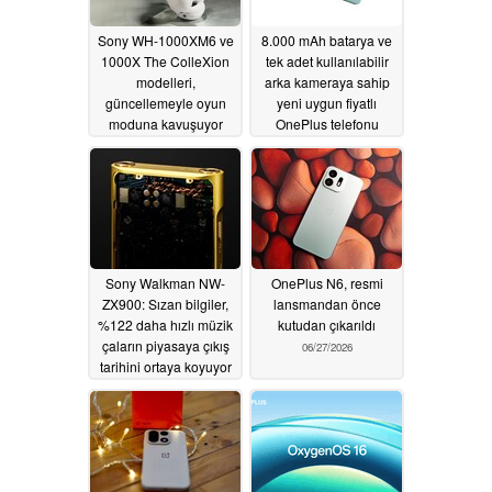
Sony WH-1000XM6 ve
8.000 mAh batarya ve
1000X The ColleXion
tek adet kullanılabilir
modelleri,
arka kameraya sahip
güncellemeyle oyun
yeni uygun fiyatlı
moduna kavuşuyor
OnePlus telefonu
piyasaya sürüldü
07/01/2026
06/30/2026
Sony Walkman NW-
OnePlus N6, resmi
ZX900: Sızan bilgiler,
lansmandan önce
%122 daha hızlı müzik
kutudan çıkarıldı
çaların piyasaya çıkış
06/27/2026
tarihini ortaya koyuyor
06/29/2026