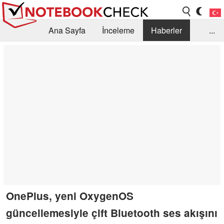
Ana Sayfa
İnceleme
Haberler
...
Öneri /SSS
Kütüphane
Satın Alma Rehberi
Arama
İletişim
OnePlus, yeni OxygenOS
güncellemesiyle çift Bluetooth ses akışını