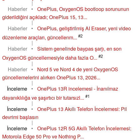
|
Haberler
•
OnePlus, OxygenOS bootloop sorununun
giderildiğini açıkladı; OnePlus 15, 13...
|
Haberler
•
OnePlus, geliştirilmiş AI Eraser, yeni video
#2
düzenleme araçları, güncellenm...
|
Haberler
•
Sistem genelinde baypas şarjı, en son
#2
OxygenOS güncellemesiyle daha fazla O...
|
Haberler
•
Nord 5 ve Nord 4 de yeni OxygenOS
güncellemelerini alırken OnePlus 13, 2026...
|
İnceleme
•
OnePlus 13R incelemesi - İnanılmaz
#1
dayanıklılığa ve şaşırtıcı bir tutarsızl...
|
İnceleme
•
OnePlus 13 Akıllı Telefon İncelemesi: Pil
devrimi başlasın
|
İnceleme
•
OnePlus 12R 5G Akıllı Telefon İncelemesi:
Motorola Edge 50 Pro ve Nothing P...