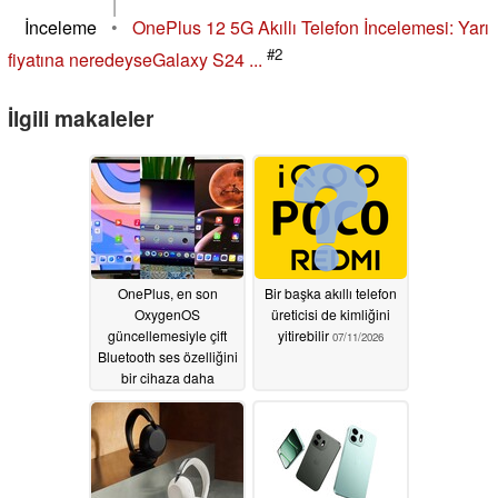
|
İnceleme
•
OnePlus 12 5G Akıllı Telefon İncelemesi: Yarı
#2
fiyatına neredeyseGalaxy S24 ...
İlgili makaleler
OnePlus, en son
Bir başka akıllı telefon
OxygenOS
üreticisi de kimliğini
güncellemesiyle çift
yitirebilir
07/11/2026
Bluetooth ses özelliğini
bir cihaza daha
genişletiyor
07/23/2026