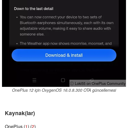
ⓘ Loki55 on OnePlus Community
OnePlus 12 için OxygenOS 16.0.8.300 OTA güncellemesi
Kaynak(lar)
OnePlus (
1
) (
2
)