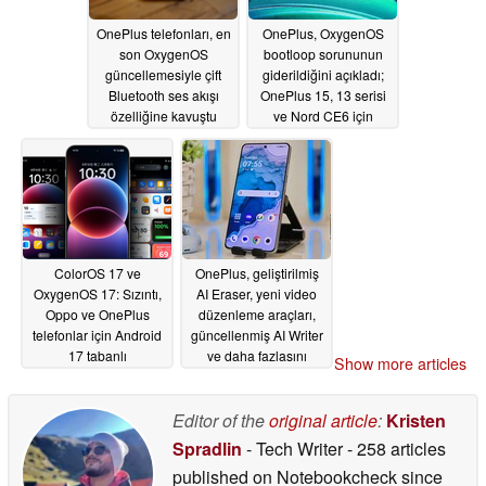
OnePlus telefonları, en
OnePlus, OxygenOS
son OxygenOS
bootloop sorununun
güncellemesiyle çift
giderildiğini açıkladı;
Bluetooth ses akışı
OnePlus 15, 13 serisi
özelliğine kavuştu
ve Nord CE6 için
dağıtım devam ediyor
06/20/2026
05/19/2026
ColorOS 17 ve
OnePlus, geliştirilmiş
OxygenOS 17: Sızıntı,
AI Eraser, yeni video
Oppo ve OnePlus
düzenleme araçları,
telefonlar için Android
güncellenmiş AI Writer
17 tabanlı
ve daha fazlasını
Show more articles
güncellemenin öne
içeren yeni Şubat 2026
çıkan özelliklerini
OxygenOS
ortaya koyuyor
güncellemesini
Editor of the
original article
:
Kristen
yayınladı
02/19/2026
02/13/2026
Spradlin
- Tech Writer
- 258 articles
published on Notebookcheck
since