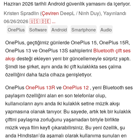
Haziran 2026 tarihli Android güvenlik yamasını da içeriyor.
Kristen Spradlin (
Çeviren
DeepL / Ninh Duy),
Yayınlandı
06/26/2026
🇺🇸
🇩🇪
...
OnePlus
Software
Android
Smartphone
Audio
OnePlus, geçtiğimiz günlerde OnePlus 15, OnePlus 15R,
OnePlus 13 ve OnePlus 13S sahiplerini
Bluetooth çift ses
akışı
desteği ekleyen yeni bir güncellemeyle sürpriz yaptı.
Şimdi ise şirket, aynı anda iki çift kulaklıkta ses çalma
özelliğini daha fazla cihaza genişletiyor.
OnePlus
OnePlus 13R
ve
OnePlus 12
, yeni Bluetooth ses
paylaşım özelliğini alan en son telefonlar olup,
kullanıcıların aynı anda iki kulaklık setine müzik akışı
yapmasına olanak tanıyor. Bu sayede, artık tek bir kulaklık
çiftini paylaşma zorluğunu yaşamadan biriyle birlikte
müzik veya film keyfi çıkarabilirsiniz. Bu yeni özellik, şu
anda Hindistan’da aşamalı olarak kullanıma sunulan en