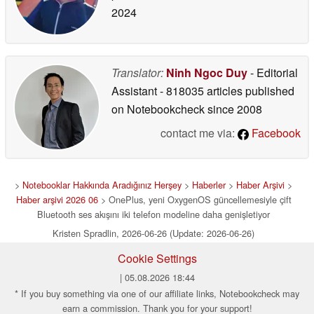
2024
Translator:
Ninh Ngoc Duy
- Editorial
Assistant
- 818035 articles published
on Notebookcheck
since 2008
contact me via:
Facebook
>
Notebooklar Hakkında Aradığınız Herşey
>
Haberler
>
Haber Arşivi
>
Haber arşivi 2026 06
> OnePlus, yeni OxygenOS güncellemesiyle çift
Bluetooth ses akışını iki telefon modeline daha genişletiyor
Kristen Spradlin, 2026-06-26 (Update: 2026-06-26)
Cookie Settings
| 05.08.2026 18:44
* If you buy something via one of our affiliate links, Notebookcheck may
earn a commission. Thank you for your support!