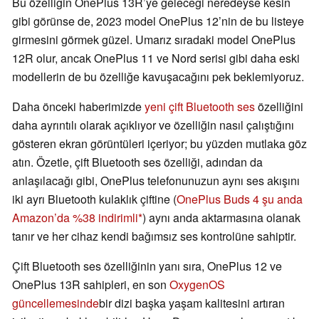
Bu özelliğin OnePlus 13R’ye geleceği neredeyse kesin
gibi görünse de, 2023 model OnePlus 12’nin de bu listeye
girmesini görmek güzel. Umarız sıradaki model OnePlus
12R olur, ancak OnePlus 11 ve Nord serisi gibi daha eski
modellerin de bu özelliğe kavuşacağını pek beklemiyoruz.
Daha önceki haberimizde
yeni çift Bluetooth ses
özelliğini
daha ayrıntılı olarak açıklıyor ve özelliğin nasıl çalıştığını
gösteren ekran görüntüleri içeriyor; bu yüzden mutlaka göz
atın. Özetle, çift Bluetooth ses özelliği, adından da
anlaşılacağı gibi, OnePlus telefonunuzun aynı ses akışını
iki ayrı Bluetooth kulaklık çiftine (
OnePlus Buds 4 şu anda
Amazon’da %38 indirimli
) aynı anda aktarmasına olanak
tanır ve her cihaz kendi bağımsız ses kontrolüne sahiptir.
Çift Bluetooth ses özelliğinin yanı sıra, OnePlus 12 ve
OnePlus 13R sahipleri, en son
OxygenOS
güncellemesinde
bir dizi başka yaşam kalitesini artıran