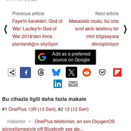
Previous article
Next article
Faye'in karakteri, God of
Masaüstü modu, bu orta
⟨
⟩
War: Laufey'in God of
sınıf akıllı telefonu bir
War 2018'den önce
mini bilgisayara
planlandığını söylüyor
dönüştürüyor
Add as a preferred
source on Google
Bu cihazla ilgili daha fazla makale
#1
OnePlus 13R
(
13 Seri
), #2
12
(
12 Seri
)
Haberler
•
OnePlus telefonları, en son OxygenOS
güncellemesiyle çift Bluetooth ses akı...