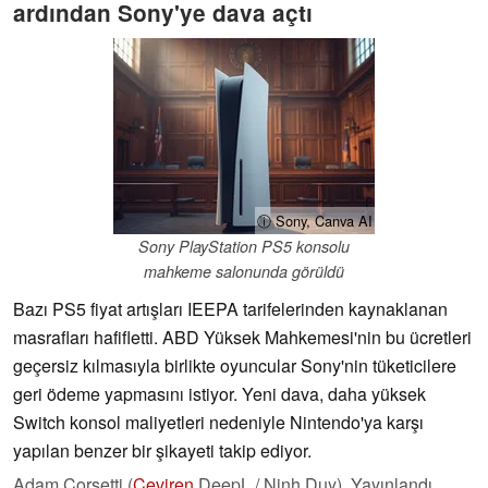
ardından Sony'ye dava açtı
ⓘ Sony, Canva AI
Sony PlayStation PS5 konsolu
mahkeme salonunda görüldü
Bazı PS5 fiyat artışları IEEPA tarifelerinden kaynaklanan
masrafları hafifletti. ABD Yüksek Mahkemesi'nin bu ücretleri
geçersiz kılmasıyla birlikte oyuncular Sony'nin tüketicilere
geri ödeme yapmasını istiyor. Yeni dava, daha yüksek
Switch konsol maliyetleri nedeniyle Nintendo'ya karşı
yapılan benzer bir şikayeti takip ediyor.
Adam Corsetti (
Çeviren
DeepL / Ninh Duy),
Yayınlandı