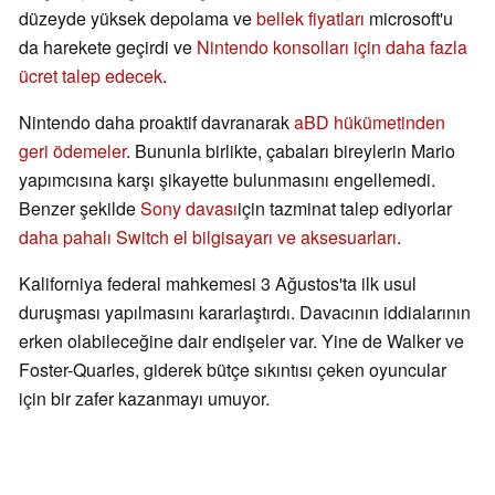
düzeyde yüksek depolama ve
bellek fiyatları
microsoft'u
da harekete geçirdi ve
Nintendo konsolları için daha fazla
ücret talep edecek
.
Nintendo daha proaktif davranarak
aBD hükümetinden
geri ödemeler
. Bununla birlikte, çabaları bireylerin Mario
yapımcısına karşı şikayette bulunmasını engellemedi.
Benzer şekilde
Sony davası
için tazminat talep ediyorlar
daha pahalı Switch el bilgisayarı ve aksesuarları
.
Kaliforniya federal mahkemesi 3 Ağustos'ta ilk usul
duruşması yapılmasını kararlaştırdı. Davacının iddialarının
erken olabileceğine dair endişeler var. Yine de Walker ve
Foster-Quarles, giderek bütçe sıkıntısı çeken oyuncular
için bir zafer kazanmayı umuyor.