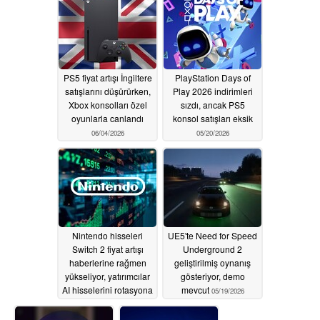
PS5 fiyat artışı İngiltere
PlayStation Days of
satışlarını düşürürken,
Play 2026 indirimleri
Xbox konsolları özel
sızdı, ancak PS5
oyunlarla canlandı
konsol satışları eksik
06/04/2026
05/20/2026
Nintendo hisseleri
UE5'te Need for Speed
Switch 2 fiyat artışı
Underground 2
haberlerine rağmen
geliştirilmiş oynanış
yükseliyor, yatırımcılar
gösteriyor, demo
AI hisselerini rotasyona
mevcut
05/19/2026
tabi tutuyor
05/20/2026