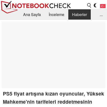
Ana Sayfa
İnceleme
Haberler
...
Öneri /SSS
Kütüphane
Satın Alma Rehberi
Arama
İletişim
PS5 fiyat artışına kızan oyuncular, Yüksek
Mahkeme'nin tarifeleri reddetmesinin