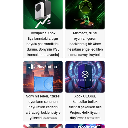
Avrupa'da Xbox
Microsoft, dijital
fiyatlarındaki artışın
oyunlar içeren
boyutu şok yarattı; bu
hacklenmiş bir Xbox
durum, Sony'nin PS5
hesabını engelledikten
konsollarına avantaj
sonra davayı kaybetti
sağladı
08/02/2026
07/11/2026
Sony hisseleri, fiziksel
Xbox CEO'su,
oyunların sonunun
konsollar bellek
PlayStation kârlarını
sıkıntısı çekerken bile
artıracağı beklentisiyle
Project Helix fiyatını
yükseldi
düşürecek
07/03/2026
06/06/2026