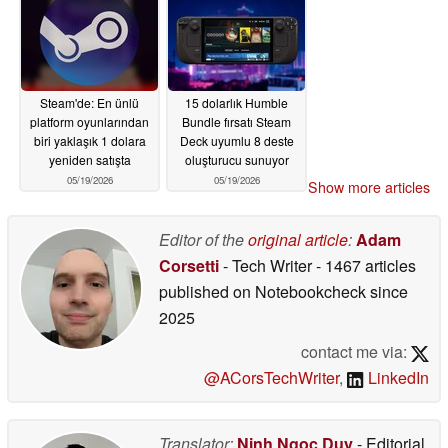
Steam'de: En ünlü
15 dolarlık Humble
platform oyunlarından
Bundle fırsatı Steam
biri yaklaşık 1 dolara
Deck uyumlu 8 deste
yeniden satışta
oluşturucu sunuyor
05/19/2026
05/19/2026
Show more articles
Editor of the
original article
:
Adam
Corsetti
- Tech Writer
- 1467 articles
published on Notebookcheck
since
2025
contact me via:
@ACorsTechWriter
,
LinkedIn
Translator:
Ninh Ngoc Duy
- Editorial