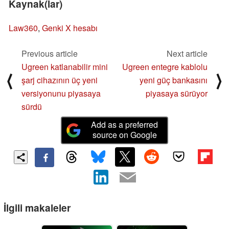
Kaynak(lar)
Law360
,
Genki X hesabı
Previous article
Next article
Ugreen katlanabilir mini
Ugreen entegre kablolu
⟨
⟩
şarj cihazının üç yeni
yeni güç bankasını
versiyonunu piyasaya
piyasaya sürüyor
sürdü
Add as a preferred
source on Google
İlgili makaleler