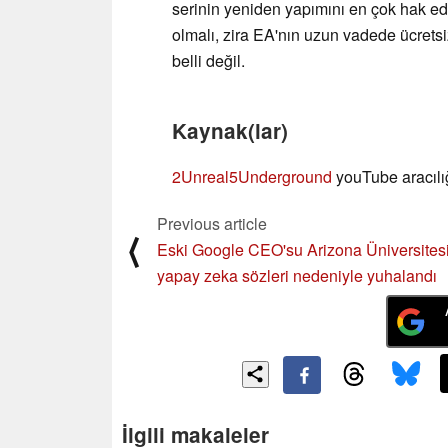
serinin yeniden yapımını en çok hak ede
olmalı, zira EA'nın uzun vadede ücrets
belli değil.
Kaynak(lar)
2Unreal5Underground
youTube aracılı
Previous article
⟨
Eski Google CEO'su Arizona Üniversites
yapay zeka sözleri nedeniyle yuhalandı
İlgili makaleler