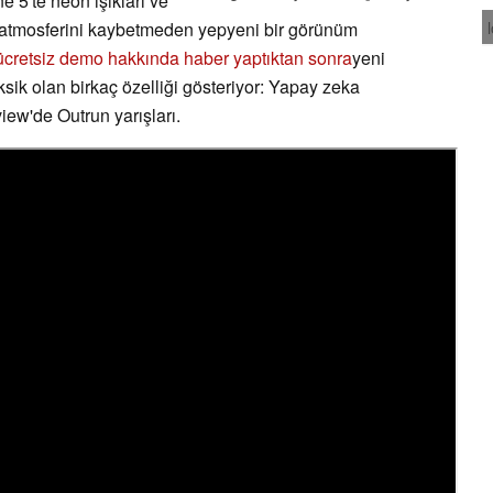
e 5'te neon ışıkları ve
atmosferini kaybetmeden yepyeni bir görünüm
ücretsiz demo hakkında haber yaptıktan sonra
yeni
sik olan birkaç özelliği gösteriyor: Yapay zeka
view'de Outrun yarışları.