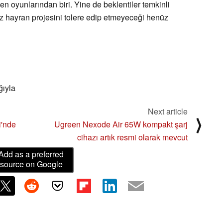
n oyunlarından biri. Yine de beklentiler temkinli
iz hayran projesini tolere edip etmeyeceği henüz
ğıyla
Next article
⟩
i'nde
Ugreen Nexode Air 65W kompakt şarj
cihazı artık resmi olarak mevcut
Add as a preferred
source on Google