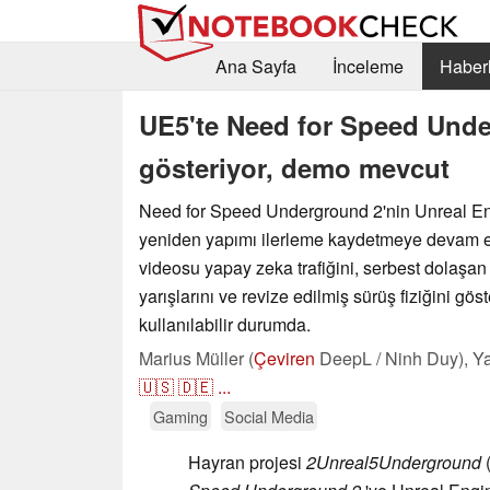
Ana Sayfa
İnceleme
Haberl
UE5'te Need for Speed Under
gösteriyor, demo mevcut
Need for Speed Underground 2'nin Unreal En
yeniden yapımı ilerleme kaydetmeye devam ed
videosu yapay zeka trafiğini, serbest dolaşan 
yarışlarını ve revize edilmiş sürüş fiziğini gö
kullanılabilir durumda.
Marius Müller (
Çeviren
DeepL / Ninh Duy),
Ya
🇺🇸
🇩🇪
...
Gaming
Social Media
Hayran projesi
2Unreal5Underground
(