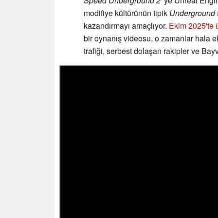
Speed Underground 2
'ye Unreal Engin
modifiye kültürünün tipik
Underground
kazandırmayı amaçlıyor.
Ekim 2025'te 
bir oynanış videosu, o zamanlar hala ek
trafiği, serbest dolaşan rakipler ve Bay