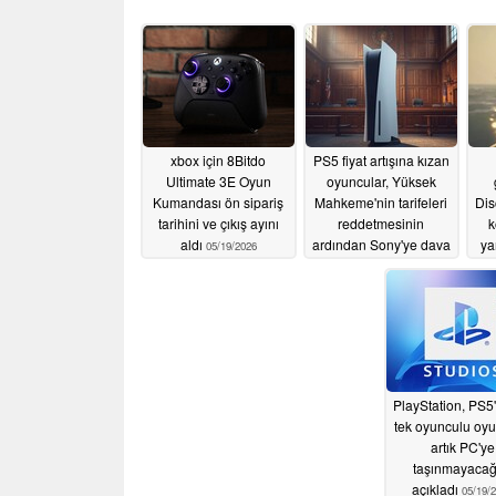
xbox için 8Bitdo
PS5 fiyat artışına kızan
Ultimate 3E Oyun
oyuncular, Yüksek
Kumandası ön sipariş
Mahkeme'nin tarifeleri
Dis
tarihini ve çıkış ayını
reddetmesinin
k
aldı
ardından Sony'ye dava
ya
05/19/2026
açtı
05/19/2026
PlayStation, PS5'
tek oyunculu oyu
artık PC'ye
taşınmayacağ
açıkladı
05/19/