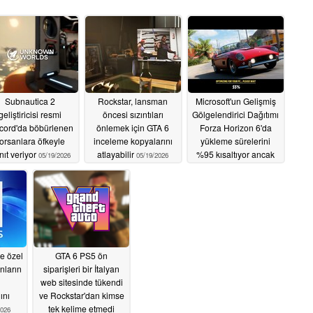
Subnautica 2
Rockstar, lansman
Microsoft'un Gelişmiş
geliştiricisi resmi
öncesi sızıntıları
Gölgelendirici Dağıtımı
cord'da böbürlenen
önlemek için GTA 6
Forza Horizon 6'da
orsanlara öfkeyle
inceleme kopyalarını
yükleme sürelerini
nıt veriyor
atlayabilir
%95 kısaltıyor ancak
05/19/2026
05/19/2026
bu özellik Xbox
uygulama
ekosisteminin
gerisinde kalıyor
05/19/2026
e özel
GTA 6 PS5 ön
nların
siparişleri bir İtalyan
web sitesinde tükendi
ını
ve Rockstar'dan kimse
tek kelime etmedi
2026