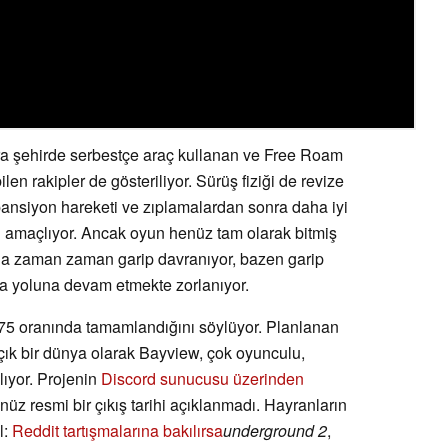
sıra şehirde serbestçe araç kullanan ve Free Roam
 rakipler de gösteriliyor. Sürüş fiziği de revize
spansiyon hareketi ve zıplamalardan sonra daha iyi
eyi amaçlıyor. Ancak oyun henüz tam olarak bitmiş
hala zaman zaman garip davranıyor, bazen garip
a yoluna devam etmekte zorlanıyor.
 %75 oranında tamamlandığını söylüyor. Planlanan
açık bir dünya olarak Bayview, çok oyunculu,
alıyor. Projenin
Discord sunucusu üzerinden
üz resmi bir çıkış tarihi açıklanmadı. Hayranların
l:
Reddit tartışmalarına bakılırsa
underground 2
,