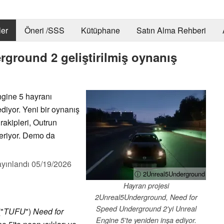
er
Öneri /SSS
Kütüphane
Satın Alma Rehberi
ground 2 geliştirilmiş oynanış
gine 5 hayranı
iyor. Yeni bir oynanış
rakipleri, Outrun
steriyor. Demo da
yınlandı
05/19/2026
ⓘ 2Unreal5Underground
Hayran projesi
2Unreal5Underground, Need for
Speed Underground 2'yi Unreal
"
TUFU
")
Need for
Engine 5'te yeniden inşa ediyor.