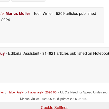
05/18/2026
cle
:
Marius Müller
- Tech Writer
- 5209 articles published
 2024
Duy
- Editorial Assistant
- 814621 articles published on Notebo
ler
>
Haber Arşivi
>
Haber arşivi 2026 05
> UE5'te Need for Speed Underground 
Marius Müller, 2026-05-19 (Update: 2026-05-19)
Cookie Settings