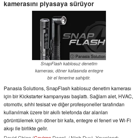
kamerasını piyasaya sürüyor
ⓘ Panasia Solution
SnapFlash kablosuz denetim
kamerası, döner kafasında entegre
bir el fenerine sahiptir.
Panasia Solutions, SnapFlash kablosuz denetim kamerası
için bir Kickstarter kampanyası başlattı. Sağlam alet, HVAC,
otomotiv, sıhhi tesisat ve diğer profesyoneller tarafından
kullanılmak üzere bir akıllı telefonda dar alanları
görüntülemek için döner bir kafa, entegre el feneri ve Wi-Fi
akışı ile birlikte gelir.
David Chien (
Çeviren
DeepL / Ninh Duy),
Yayınlandı