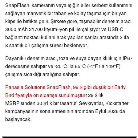
SnapFlash, kameranın veya ışığın eller serbest kullanımını
sağlayan manyetik bir taban ve kolay taşıma için bir yan
klips ile birlikte gelir. Şirkete göre, taşınabilir denetim aracı
3000 mAh 21700 lityum-iyon pil ile çalışıyor ve USB-C
bağlantı noktası kullanılarak yapılan şarjlar arasında 3 ila
8 saatlik bir çalışma süresi bekleniyor.
Dayanıklı denetim aracı, toza ve suya dayanıklılık için IP67
derecesine sahiptir ve -20°C ila 65°C (-4°F ila 149°F)
çalışma sıcaklığı aralığına sahiptir.
Panasia Solutions SnapFlash, 99 $ gibi düşük bir Early
Bird fiyatıyla ön siparişe sunulmuştur
129 $'lık
MSRP'sinden 30 $'lık bir tasarruf. Sevkiyatlar, Kickstarter
kampanyasının sona ermesinin ardından Eylül 2026'da
başlayacak.