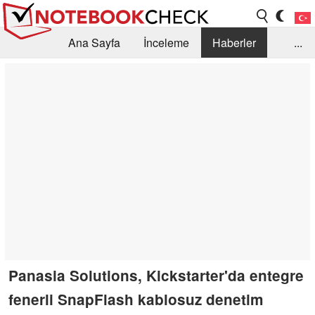
Ana Sayfa
İnceleme
Haberler
...
Öneri /SSS
Kütüphane
Satın Alma Rehberi
Arama
İletişim
Panasia Solutions, Kickstarter'da entegre
fenerli SnapFlash kablosuz denetim