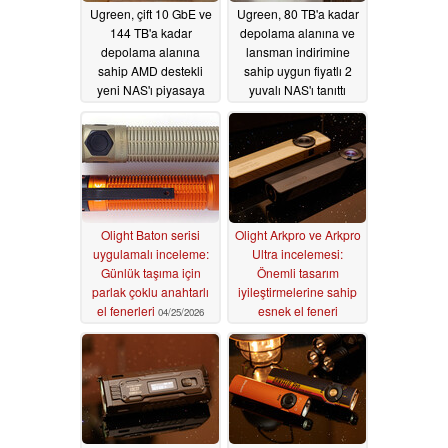
Ugreen, çift 10 GbE ve
Ugreen, 80 TB'a kadar
144 TB'a kadar
depolama alanına ve
depolama alanına
lansman indirimine
sahip AMD destekli
sahip uygun fiyatlı 2
yeni NAS'ı piyasaya
yuvalı NAS'ı tanıttı
sürdü
06/08/2026
06/08/2026
Olight Baton serisi
Olight Arkpro ve Arkpro
uygulamalı inceleme:
Ultra incelemesi:
Günlük taşıma için
Önemli tasarım
parlak çoklu anahtarlı
iyileştirmelerine sahip
el fenerleri
esnek el feneri
04/25/2026
11/28/2025