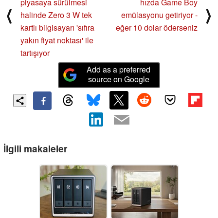
piyasaya sürülmesi
hızda Game Boy
⟨
⟩
halinde Zero 3 W tek
emülasyonu getiriyor -
kartlı bilgisayarı 'sıfıra
eğer 10 dolar öderseniz
yakın fiyat noktası' ile
tartışıyor
Add as a preferred
source on Google
İlgili makaleler