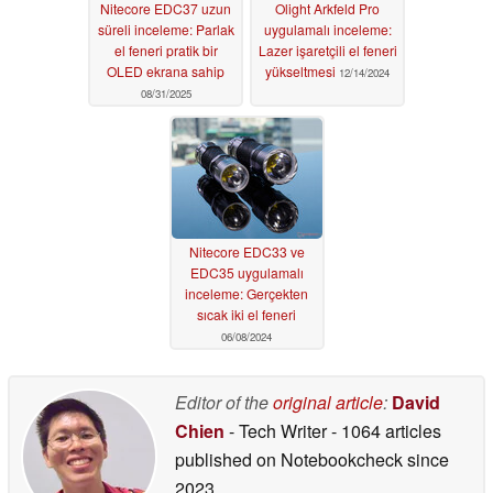
Nitecore EDC37 uzun
Olight Arkfeld Pro
süreli inceleme: Parlak
uygulamalı inceleme:
el feneri pratik bir
Lazer işaretçili el feneri
OLED ekrana sahip
yükseltmesi
12/14/2024
08/31/2025
Nitecore EDC33 ve
EDC35 uygulamalı
inceleme: Gerçekten
sıcak iki el feneri
06/08/2024
Editor of the
original article
:
David
Chien
- Tech Writer
- 1064 articles
published on Notebookcheck
since
2023