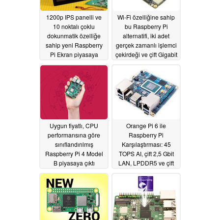
1200p IPS panelli ve
Wi-Fi özelliğine sahip
10 noktalı çoklu
bu Raspberry Pi
dokunmatik özelliğe
alternatifi, iki adet
sahip yeni Raspberry
gerçek zamanlı işlemci
Pi Ekran piyasaya
çekirdeği ve çift Gigabit
sürüldü
LAN bağlantısına
07/22/2026
sahiptir
07/05/2026
Uygun fiyatlı, CPU
Orange Pi 6 ile
performansına göre
Raspberry Pi
sınıflandırılmış
Karşılaştırması: 45
Raspberry Pi 4 Model
TOPS AI, çift 2,5 Gbit
B piyasaya çıktı
LAN, LPDDR5 ve çift
PCIe 4 SSD
06/28/2026
06/18/2026