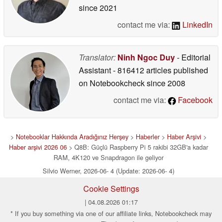
since 2021
contact me via:
LinkedIn
Translator:
Ninh Ngoc Duy
- Editorial
Assistant
- 816412 articles published
on Notebookcheck
since 2008
contact me via:
Facebook
>
Notebooklar Hakkında Aradığınız Herşey
>
Haberler
>
Haber Arşivi
>
Haber arşivi 2026 06
> Q8B: Güçlü Raspberry Pi 5 rakibi 32GB'a kadar
RAM, 4K120 ve Snapdragon ile geliyor
Silvio Werner, 2026-06- 4 (Update: 2026-06- 4)
Cookie Settings
| 04.08.2026 01:17
* If you buy something via one of our affiliate links, Notebookcheck may