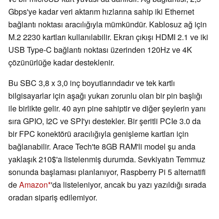
Gbps'ye kadar veri aktarım hızlarına sahip iki Ethernet
bağlantı noktası aracılığıyla mümkündür. Kablosuz ağ için
M.2 2230 kartları kullanılabilir. Ekran çıkışı HDMI 2.1 ve iki
USB Type-C bağlantı noktası üzerinden 120Hz ve 4K
çözünürlüğe kadar desteklenir.
Bu SBC 3,8 x 3,0 inç boyutlarındadır ve tek kartlı
bilgisayarlar için aşağı yukarı zorunlu olan bir pin başlığı
ile birlikte gelir. 40 ayrı pine sahiptir ve diğer şeylerin yanı
sıra GPIO, I2C ve SPI'yı destekler. Bir şeritli PCIe 3.0 da
bir FPC konektörü aracılığıyla genişleme kartları için
bağlanabilir. Arace Tech'te 8GB RAM'li model şu anda
yaklaşık 210$'a listelenmiş durumda. Sevkiyatın Temmuz
sonunda başlaması planlanıyor, Raspberry Pi 5 alternatifi
de
Amazon
'da listeleniyor, ancak bu yazı yazıldığı sırada
oradan sipariş edilemiyor.