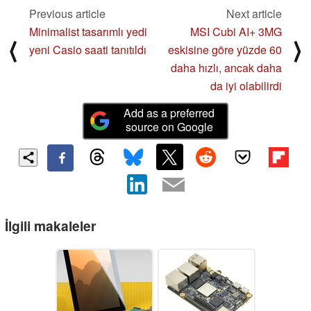
Previous article
Next article
Minimalist tasarımlı yedi
MSI Cubi AI+ 3MG
⟨
⟩
yeni Casio saati tanıtıldı
eskisine göre yüzde 60
daha hızlı, ancak daha
da iyi olabilirdi
Add as a preferred
source on Google
İlgili makaleler