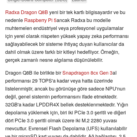
Radxa Dragon Q8B
yeni bir tek kartlı bilgisayardır ve bu
nedenle
Raspberry Pi 5
ancak Radxa bu modelle
muhtemelen endüstriyel veya profesyonel uygulamalar
için yerel olarak nispeten yüksek yapay zeka performansı
sağlayabilecek bir sisteme ihtiyaç duyan kullanıcılar da
dahil olmak üzere farklı bir kitleyi hedefliyor. Örneğin,
gerçek zamanlı nesne algılama düşünülebilir.
Dragon Q8B ile birlikte bir
Snapdragon 8cx Gen 3
aI
performansı 29 TOPS'a kadar veya hatta üzerinde
listelenmiştir, ancak bu görünüşe göre sadece NPU'nun
değil, genel sistemin performansını ifade etmektedir.
32GB'a kadar LPDDR4X bellek desteklenmektedir. Yığın
depolama yüklemek için, biri iki PCIe 3.0 şeritli ve diğeri
dört PCIe 3.0 şeritli olmak üzere iki M.2 2280 yuvası
mevcuttur. Evrensel Flash Depolama (UFS) kullanılabilir
ve bir microSD kart yuvası da dahildir. Ağ bağlantısı, 2,5