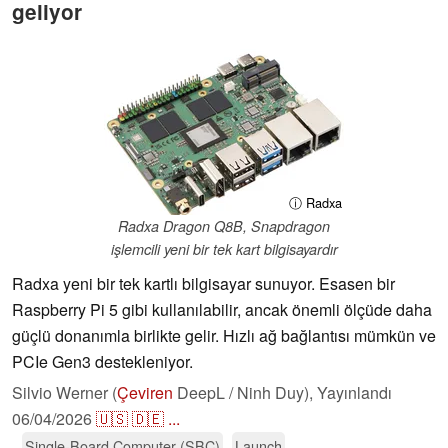
geliyor
ⓘ Radxa
Radxa Dragon Q8B, Snapdragon
işlemcili yeni bir tek kart bilgisayardır
Radxa yeni bir tek kartlı bilgisayar sunuyor. Esasen bir
Raspberry Pi 5 gibi kullanılabilir, ancak önemli ölçüde daha
güçlü donanımla birlikte gelir. Hızlı ağ bağlantısı mümkün ve
PCIe Gen3 destekleniyor.
Silvio Werner (
Çeviren
DeepL / Ninh Duy),
Yayınlandı
06/04/2026
🇺🇸
🇩🇪
...
Single-Board Computer (SBC)
Launch