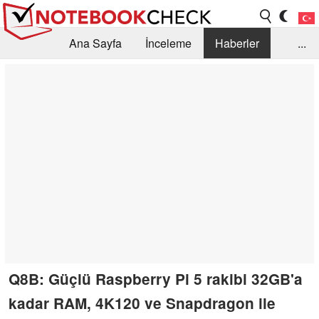
Ana Sayfa
İnceleme
Haberler
...
Öneri /SSS
Kütüphane
Satın Alma Rehberi
Arama
İletişim
Q8B: Güçlü Raspberry Pi 5 rakibi 32GB'a
kadar RAM, 4K120 ve Snapdragon ile