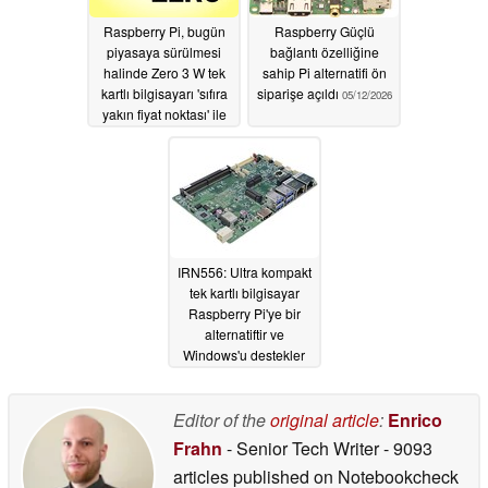
Raspberry Pi, bugün
Raspberry Güçlü
piyasaya sürülmesi
bağlantı özelliğine
halinde Zero 3 W tek
sahip Pi alternatifi ön
kartlı bilgisayarı 'sıfıra
siparişe açıldı
05/12/2026
yakın fiyat noktası' ile
tartışıyor
05/28/2026
IRN556: Ultra kompakt
tek kartlı bilgisayar
Raspberry Pi'ye bir
alternatiftir ve
Windows'u destekler
03/04/2026
Editor of the
original article
:
Enrico
Frahn
- Senior Tech Writer
- 9093
articles published on Notebookcheck