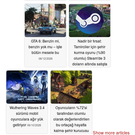
ediyor
06/12/2026
GTA 6: Benzin mi,
Nadir bir fırsat:
benzin yok mu – işte
Tamirciler için şehir
bütün mesele bu
kurma oyunu (%90
olumlu) Steam'de 3
06/12/2026
doların altında satışta
06/11/2026
Wuthering Waves 3.4
Oyuncuların %72'si
sürümü mobil
tarafından olumlu
oyunculara ağır yük
olarak değerlendirilen
getiriyor
bu ortaçağ hayatta
06/10/2026
kalma şehir kurucusu
Show more articles