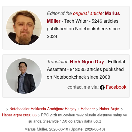
Steam'de %80 indirimli
06/10/2026
Editor of the
original article
:
Marius
Müller
- Tech Writer
- 5246 articles
published on Notebookcheck
since
2024
Translator:
Ninh Ngoc Duy
- Editorial
Assistant
- 818035 articles published
on Notebookcheck
since 2008
contact me via:
Facebook
>
Notebooklar Hakkında Aradığınız Herşey
>
Haberler
>
Haber Arşivi
>
Haber arşivi 2026 06
> RPG gizli mücevheri %92 olumlu eleştiriye sahip ve
şu anda Steam'de 1,50 dolardan daha ucuz
Marius Müller, 2026-06-10 (Update: 2026-06-10)