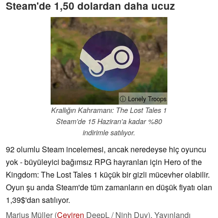
Steam'de 1,50 dolardan daha ucuz
ⓘ Lonely Troops
Krallığın Kahramanı: The Lost Tales 1
Steam'de 15 Haziran'a kadar %80
indirimle satılıyor.
92 olumlu Steam incelemesi, ancak neredeyse hiç oyuncu
yok - büyüleyici bağımsız RPG hayranları için Hero of the
Kingdom: The Lost Tales 1 küçük bir gizli mücevher olabilir.
Oyun şu anda Steam'de tüm zamanların en düşük fiyatı olan
1,39$'dan satılıyor.
Marius Müller (
Çeviren
DeepL / Ninh Duy),
Yayınlandı