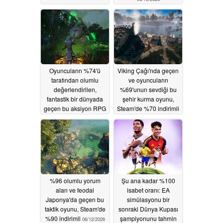
Oyuncuların %74'ü
Viking Çağı'nda geçen
tarafından olumlu
ve oyuncuların
değerlendirilen,
%69'unun sevdiği bu
fantastik bir dünyada
şehir kurma oyunu,
geçen bu aksiyon RPG
Steam'de %70 indirimli
oyunu Steam'de %85
06/13/2026
indirimli
06/14/2026
%96 olumlu yorum
Şu ana kadar %100
alan ve feodal
isabet oranı: EA
Japonya'da geçen bu
simülasyonu bir
taktik oyunu, Steam'de
sonraki Dünya Kupası
%90 indirimli
şampiyonunu tahmin
06/12/2026