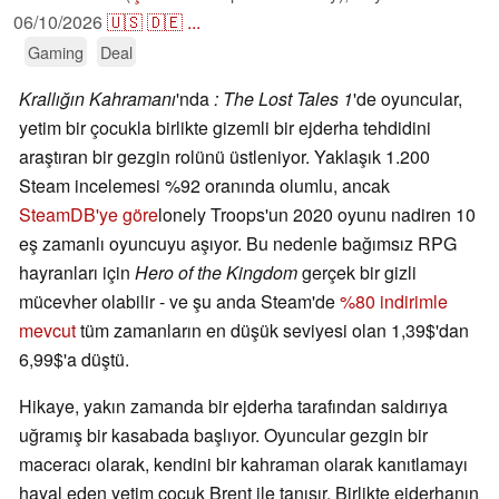
06/10/2026
🇺🇸
🇩🇪
...
Gaming
Deal
Krallığın Kahramanı
'nda
:
The Lost Tales 1
'de oyuncular,
yetim bir çocukla birlikte gizemli bir ejderha tehdidini
araştıran bir gezgin rolünü üstleniyor. Yaklaşık 1.200
Steam incelemesi %92 oranında olumlu, ancak
SteamDB'ye göre
lonely Troops'un 2020 oyunu nadiren 10
eş zamanlı oyuncuyu aşıyor. Bu nedenle bağımsız RPG
hayranları için
Hero of the Kingdom
gerçek bir gizli
mücevher olabilir - ve şu anda Steam'de
%80 indirimle
mevcut
tüm zamanların en düşük seviyesi olan 1,39$'dan
6,99$'a düştü.
Hikaye, yakın zamanda bir ejderha tarafından saldırıya
uğramış bir kasabada başlıyor. Oyuncular gezgin bir
maceracı olarak, kendini bir kahraman olarak kanıtlamayı
hayal eden yetim çocuk Brent ile tanışır. Birlikte ejderhanın