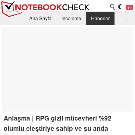
Ana Sayfa
İnceleme
Haberler
...
Öneri /SSS
Kütüphane
Satın Alma Rehberi
Arama
İletişim
Anlaşma | RPG gizli mücevheri %92
olumlu eleştiriye sahip ve şu anda