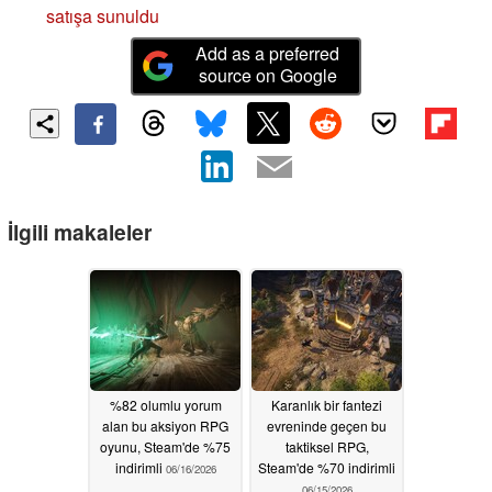
satışa sunuldu
Add as a preferred
source on Google
İlgili makaleler
%82 olumlu yorum
Karanlık bir fantezi
alan bu aksiyon RPG
evreninde geçen bu
oyunu, Steam'de %75
taktiksel RPG,
indirimli
Steam'de %70 indirimli
06/16/2026
06/15/2026