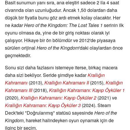
Basit sunumun yanı sıra, ana eleştiri sadece 2 ila 4 saat
civarında olan uzunluğudur. Ancak 1,50 dolardan daha
düşük bir fiyatla bunu göz ardı etmek kolay olacaktır. Her
ne
kadar Hero of the Kingdom: The Lost Tales 1
serinin ilk
oyunu olmasa da, yine de bir giriş noktası olarak iyi
çalışıyor. Hikaye bir ön bölümdür ve 2012'de piyasaya
sürülen orijinal
Hero of the Kingdom
'daki olaylardan önce
geçmektedir.
Sonu sizi daha fazlasını istemeye iterse, birkaç macera
daha sizi bekliyor. Seride şimdiye kadar
Krallığın
Kahramanı
(2013),
Krallığın Kahramanı II
(2015),
Krallığın
Kahramanı III
(2018),
Krallığın Kahramanı: Kayıp Öyküler 1
(2020),
Krallığın Kahramanı: Kayıp Öyküler 2
(2021) ve
Krallığın Kahramanı: Kayıp Öyküler 3
(2024). Steam
Deck'teki "Doğrulanmış" statüsü sayesinde
Hero of the
Kingdom
, hareket halindeyken oyun oynamak için de
ilginç bir seçim.