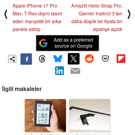
Apple iPhone 17 Pro
Amazfit Helio Strap Pro,
⟨
⟩
Max, T-Rex dişini tasvir
Garmin Instinct 3’ten
eden manyetik bir arka
daha düşük bir fiyata ön
panele sahip
siparişe açıldı
Add as a preferred
source on Google
İlgili makaleler