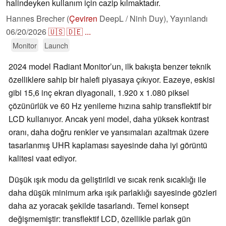
halindeyken kullanım için cazip kılmaktadır.
Hannes Brecher (
Çeviren
DeepL / Ninh Duy),
Yayınlandı
06/20/2026
🇺🇸
🇩🇪
...
Monitor
Launch
2024 model Radiant Monitor’un, ilk bakışta benzer teknik
özelliklere sahip bir halefi piyasaya çıkıyor. Eazeye, eskisi
gibi 15,6 inç ekran diyagonali, 1.920 x 1.080 piksel
çözünürlük ve 60 Hz yenileme hızına sahip transflektif bir
LCD kullanıyor. Ancak yeni model, daha yüksek kontrast
oranı, daha doğru renkler ve yansımaları azaltmak üzere
tasarlanmış UHR kaplaması sayesinde daha iyi görüntü
kalitesi vaat ediyor.
Düşük ışık modu da geliştirildi ve sıcak renk sıcaklığı ile
daha düşük minimum arka ışık parlaklığı sayesinde gözleri
daha az yoracak şekilde tasarlandı. Temel konsept
değişmemiştir: transflektif LCD, özellikle parlak gün