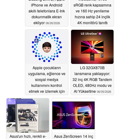
iPhone ve Android
sRGB renk kapsamına
akıllı telefonlara E-Ink
ve 160 Hz yenileme
dokunmatik ekran
hızına sahip 24 inçlik
ekliyor
4K monitörü tanıttı
06/26/2026
06/22/2026
Apple çocukların
LG 32GX870B
uygulama, eğlence ve
lansmana yaklaşıyor:
sosyal medya
32 inç 4K RGB Tandem
kullanımını kontrol
OLED, 480Hz modu ve
etmek ve izlemek için
AI Yükseltme
06/05/2026
yeni ebeveyn
kontrollerini duyurdu
06/09/2026
Asus'un hızlı, renkli e-
Asus ZenScreen 14 inç