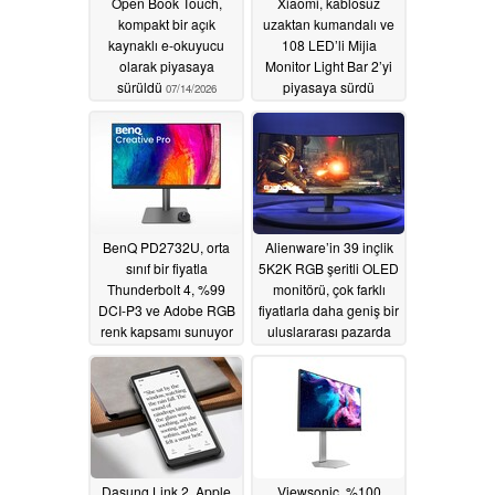
Open Book Touch,
Xiaomi, kablosuz
kompakt bir açık
uzaktan kumandalı ve
kaynaklı e-okuyucu
108 LED’li Mijia
olarak piyasaya
Monitor Light Bar 2’yi
sürüldü
piyasaya sürdü
07/14/2026
07/14/2026
BenQ PD2732U, orta
Alienware’in 39 inçlik
sınıf bir fiyatla
5K2K RGB şeritli OLED
Thunderbolt 4, %99
monitörü, çok farklı
DCI-P3 ve Adobe RGB
fiyatlarla daha geniş bir
renk kapsamı sunuyor
uluslararası pazarda
satışa sunuluyor
07/07/2026
07/02/2026
Dasung Link 2, Apple
Viewsonic, %100