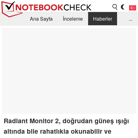
Ana Sayfa
İnceleme
Haberler
...
Öneri /SSS
Kütüphane
Satın Alma Rehberi
Arama
İletişim
Radiant Monitor 2, doğrudan güneş ışığı
altında bile rahatlıkla okunabilir ve