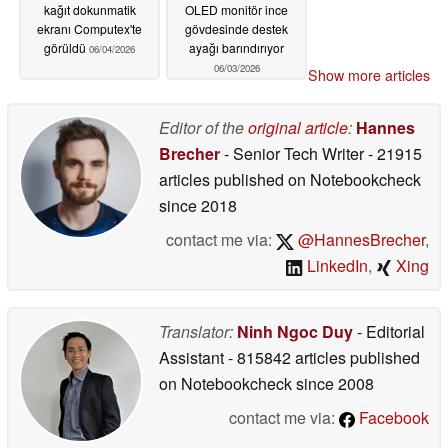
kağıt dokunmatik
OLED monitör ince
ekranı Computex'te
gövdesinde destek
görüldü
ayağı barındırıyor
06/04/2026
06/03/2026
Show more articles
Editor of the
original article
:
Hannes
Brecher
- Senior Tech Writer
- 21915
articles published on Notebookcheck
since 2018
contact me via:
@HannesBrecher
,
LinkedIn
,
Xing
Translator:
Ninh Ngoc Duy
- Editorial
Assistant
- 815842 articles published
on Notebookcheck
since 2008
contact me via:
Facebook