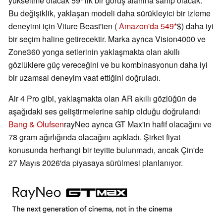
yükseltme olacak 59°'lik bir görüş alanına sahip olacak.
Bu değişiklik, yaklaşan modeli daha sürükleyici bir izleme
deneyimi için Viture Beast'ten (
Amazon'da 549
$) daha iyi
bir seçim haline getirecektir. Marka ayrıca Vision4000 ve
Zone360 yonga setlerinin yaklaşmakta olan akıllı
gözlüklere güç vereceğini ve bu kombinasyonun daha iyi
bir uzamsal deneyim vaat ettiğini doğruladı.
Air 4 Pro gibi, yaklaşmakta olan AR akıllı gözlüğün de
aşağıdaki ses geliştirmelerine sahip olduğu doğrulandı
Bang & Olufsen
rayNeo ayrıca GT Max'in hafif olacağını ve
78 gram ağırlığında olacağını açıkladı. Şirket fiyat
konusunda herhangi bir teyitte bulunmadı, ancak Çin'de
27 Mayıs 2026'da piyasaya sürülmesi planlanıyor.