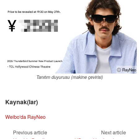
ⓘ RayNeo
Tanıtım duyurusu (makine çevirisi)
Kaynak(lar)
Weibo'da RayNeo
Previous article
Next article