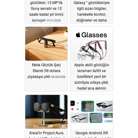
gözlükler, 13 MP’lik
Galaxy " gözlükleriyle
Sony sensör ve 12
ilgili sızan bilgiler,
saate kadar pil ömrü
hareketle kontrol,
sunuyor
düğmeler ve daha
07/01/2026
fazlasını ortaya
koyuyor
07/01/2026
Meta Gözlük Şarj
Apple akilli gözlüğün
Standı 59 dolara
lansman tari̇hi̇ ve
piyasaya çıktı
özelli̇kleri̇ yeni̇ bi̇r
06/28/2026
sizintiyla ortaya çikti;
hedef ana akimin
beni̇msenmesi̇
06/01/2026
Xreal'in Project Aura
Google Android XR