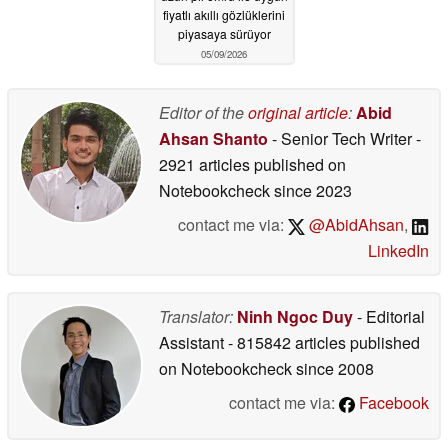
fiyatlı akıllı gözlüklerini
piyasaya sürüyor
05/09/2026
Editor of the
original article
:
Abid
Ahsan Shanto
- Senior Tech Writer
-
2921 articles published on
Notebookcheck
since 2023
contact me via:
@AbidAhsan
,
LinkedIn
Translator:
Ninh Ngoc Duy
- Editorial
Assistant
- 815842 articles published
on Notebookcheck
since 2008
contact me via:
Facebook