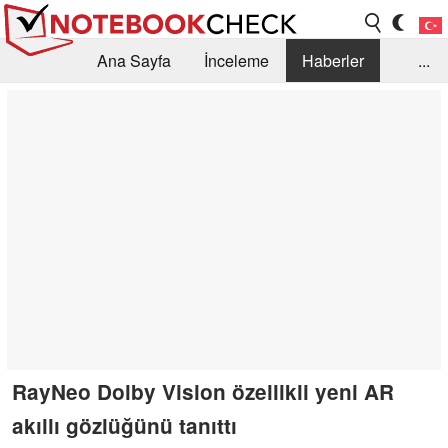
Ana Sayfa
İnceleme
Haberler
...
Öneri /SSS
Kütüphane
Satın Alma Rehberi
Arama
İletişim
RayNeo Dolby Vision özellikli yeni AR
akıllı gözlüğünü tanıttı