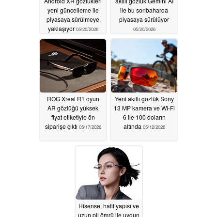
Android XR gözlükleri
akıllı gözlük Gemini AI
yeni güncelleme ile
ile bu sonbaharda
piyasaya sürülmeye
piyasaya sürülüyor
yaklaşıyor
05/20/2026
05/20/2026
ROG Xreal R1 oyun
Yeni akıllı gözlük Sony
AR gözlüğü yüksek
13 MP kamera ve Wi-Fi
fiyat etiketiyle ön
6 ile 100 doların
siparişe çıktı
altında
05/17/2026
05/12/2026
Hisense, hafif yapısı ve
uzun pil ömrü ile uygun