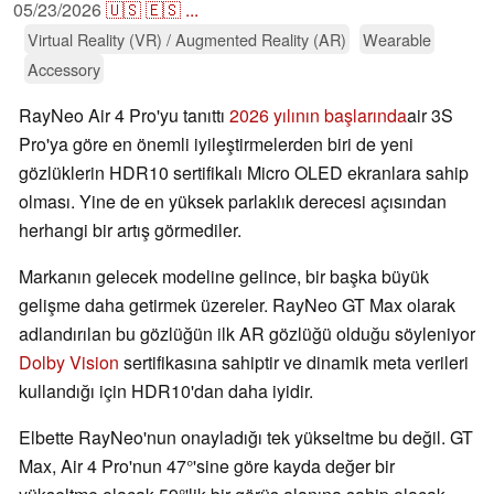
05/23/2026
🇺🇸
🇪🇸
...
Virtual Reality (VR) / Augmented Reality (AR)
Wearable
Accessory
RayNeo Air 4 Pro'yu tanıttı
2026 yılının başlarında
air 3S
Pro'ya göre en önemli iyileştirmelerden biri de yeni
gözlüklerin HDR10 sertifikalı Micro OLED ekranlara sahip
olması. Yine de en yüksek parlaklık derecesi açısından
herhangi bir artış görmediler.
Markanın gelecek modeline gelince, bir başka büyük
gelişme daha getirmek üzereler. RayNeo GT Max olarak
adlandırılan bu gözlüğün ilk AR gözlüğü olduğu söyleniyor
Dolby Vision
sertifikasına sahiptir ve dinamik meta verileri
kullandığı için HDR10'dan daha iyidir.
Elbette RayNeo'nun onayladığı tek yükseltme bu değil. GT
Max, Air 4 Pro'nun 47°'sine göre kayda değer bir