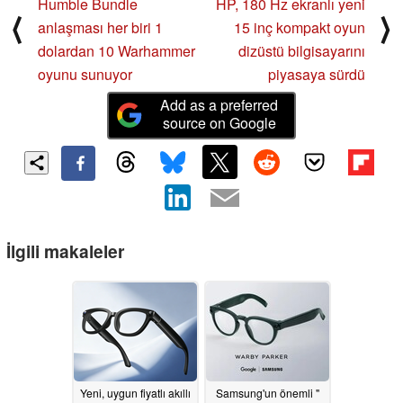
Humble Bundle
HP, 180 Hz ekranlı yeni
⟨
⟩
anlaşması her biri 1
15 inç kompakt oyun
dolardan 10 Warhammer
dizüstü bilgisayarını
oyunu sunuyor
piyasaya sürdü
Add as a preferred
source on Google
İlgili makaleler
Yeni, uygun fiyatlı akıllı
Samsung'un önemli "