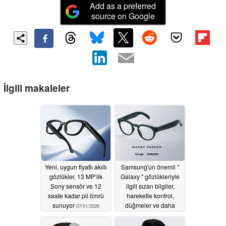
Add as a preferred
source on Google
İlgili makaleler
Yeni, uygun fiyatlı akıllı
Samsung'un önemli "
gözlükler, 13 MP’lik
Galaxy " gözlükleriyle
Sony sensör ve 12
ilgili sızan bilgiler,
saate kadar pil ömrü
hareketle kontrol,
sunuyor
düğmeler ve daha
07/01/2026
fazlasını ortaya
koyuyor
07/01/2026