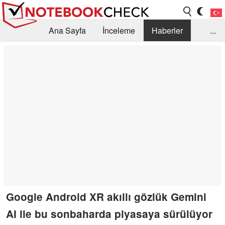
Ana Sayfa
İnceleme
Haberler
...
Öneri /SSS
Kütüphane
Satın Alma Rehberi
Arama
İletişim
Google Android XR akıllı gözlük Gemini
AI ile bu sonbaharda piyasaya sürülüyor