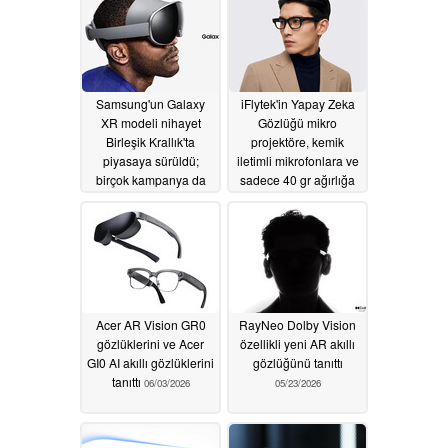
Samsung'un Galaxy
iFlytek'in Yapay Zeka
XR modeli nihayet
Gözlüğü mikro
Birleşik Krallık'ta
projektöre, kemik
piyasaya sürüldü;
iletimli mikrofonlara ve
birçok kampanya da
sadece 40 gr ağırlığa
sunuluyor
sahip
06/18/2026
06/04/2026
Acer AR Vision GR0
RayNeo Dolby Vision
gözlüklerini ve Acer
özellikli yeni AR akıllı
GI0 AI akıllı gözlüklerini
gözlüğünü tanıttı
tanıttı
06/03/2026
05/23/2026