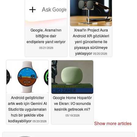
Google, Arama'nın
Xreal'in Project Aura
bittiğine dair
Android XR gözlükleri
endişelere yanıt veriyor
yeni güncelleme ile
piyasaya sürülmeye
05/21/2026
yaklaşıyor
05/20/2026
Android geliştiriciler
Google Home Hoparlör
artık web için Gemini AI
ve Ekran: I/O sonunda
Studio'da uygulamaları
kesinlik getirecek mi?
hızlı bir şekilde vibe
05/19/2026
kodlayabiliyor
05/20/2026
Show more articles