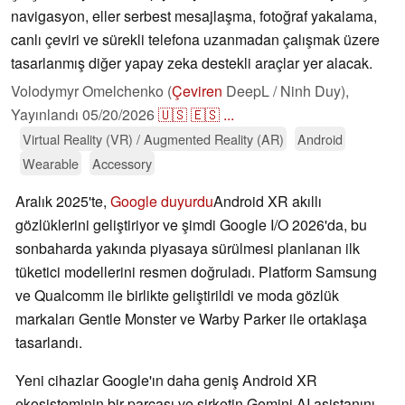
navigasyon, eller serbest mesajlaşma, fotoğraf yakalama,
canlı çeviri ve sürekli telefona uzanmadan çalışmak üzere
tasarlanmış diğer yapay zeka destekli araçlar yer alacak.
Volodymyr Omelchenko (
Çeviren
DeepL / Ninh Duy),
Yayınlandı
05/20/2026
🇺🇸
🇪🇸
...
Virtual Reality (VR) / Augmented Reality (AR)
Android
Wearable
Accessory
Aralık 2025'te,
Google duyurdu
Android XR akıllı
gözlüklerini geliştiriyor ve şimdi Google I/O 2026'da, bu
sonbaharda yakında piyasaya sürülmesi planlanan ilk
tüketici modellerini resmen doğruladı. Platform Samsung
ve Qualcomm ile birlikte geliştirildi ve moda gözlük
markaları Gentle Monster ve Warby Parker ile ortaklaşa
tasarlandı.
Yeni cihazlar Google'ın daha geniş Android XR
ekosisteminin bir parçası ve şirketin Gemini AI asistanını