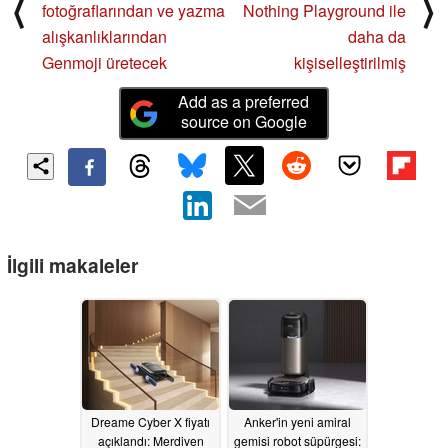
⟨
⟩
fotoğraflarından ve yazma
Nothing Playground ile
alışkanlıklarından
daha da
Genmoji üretecek
kişiselleştirilmiş
Add as a preferred
source on Google
İlgili makaleler
Dreame Cyber X fiyatı
Anker'in yeni amiral
açıklandı: Merdiven
gemisi robot süpürgesi: