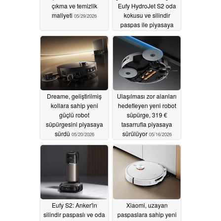
çıkma ve temizlik
Eufy HydroJet S2 oda
maliyeti
kokusu ve silindir
05/29/2026
paspas ile piyasaya
sürüldü
05/22/2026
Dreame, geliştirilmiş
Ulaşılması zor alanları
kollara sahip yeni
hedefleyen yeni robot
güçlü robot
süpürge, 319 €
süpürgesini piyasaya
tasarrufla piyasaya
sürdü
sürülüyor
05/20/2026
05/16/2026
Eufy S2: Anker'in
Xiaomi, uzayan
silindir paspaslı ve oda
paspaslara sahip yeni