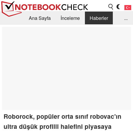
Ana Sayfa
İnceleme
Haberler
...
Öneri /SSS
Kütüphane
Satın Alma Rehberi
Arama
İletişim
Roborock, popüler orta sınıf robovac'ın
ultra düşük profilli halefini piyasaya