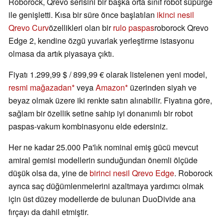
Roborock, Qrevo serisini bir başka orta sınıf robot süpürge
ile genişletti. Kısa bir süre önce başlatılan
ikinci nesil
Qrevo Curv
özellikleri olan bir
rulo paspas
roborock Qrevo
Edge 2, kendine özgü yuvarlak yerleştirme istasyonu
olmasa da artık piyasaya çıktı.
Fiyatı 1.299,99 $ / 899,99 € olarak listelenen yeni model,
resmi mağazadan
veya
Amazon
üzerinden siyah ve
beyaz olmak üzere iki renkte satın alınabilir. Fiyatına göre,
sağlam bir özellik setine sahip iyi donanımlı bir robot
paspas-vakum kombinasyonu elde edersiniz.
Her ne kadar 25.000 Pa'lık nominal emiş gücü mevcut
amiral gemisi modellerin sunduğundan önemli ölçüde
düşük olsa da, yine de
birinci nesil Qrevo Edge
. Roborock
ayrıca saç düğümlenmelerini azaltmaya yardımcı olmak
için üst düzey modellerde de bulunan DuoDivide ana
fırçayı da dahil etmiştir.