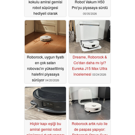
kokulu amiral gemisi
Robot Vakum H50
robot süpürgesi
Pro'yu piyasaya sürdü
hediyeli olarak
05/05/2026
piyasaya sürülüyor
05/08/2026
Roborock, uygun fiyatlı
Dreame, Roborock &
en çok satan
Co'dan daha mı iyi?
robovac'ın yükseltilmiş
Eureka J15 Max Ultra
halefini piyasaya
incelemesi
03/24/2026
sürüyor
04/20/2026
Hiçbir kapı eşiği bu
Roborock artık rulo ile
amiral gemisi robot
de paspas yapıyor:
süpürgeyi durduramaz:
Roborock Qrevo Curv