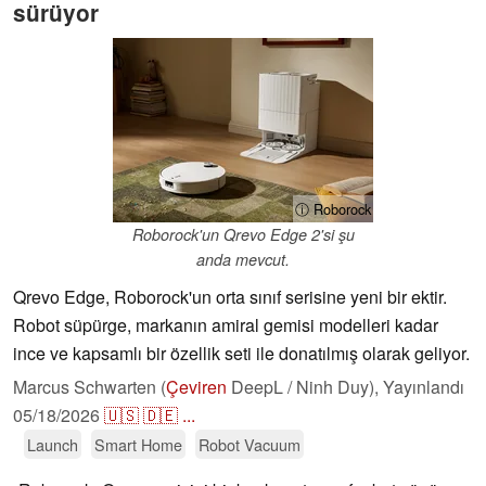
sürüyor
ⓘ Roborock
Roborock'un Qrevo Edge 2'si şu
anda mevcut.
Qrevo Edge, Roborock'un orta sınıf serisine yeni bir ektir.
Robot süpürge, markanın amiral gemisi modelleri kadar
ince ve kapsamlı bir özellik seti ile donatılmış olarak geliyor.
Marcus Schwarten (
Çeviren
DeepL / Ninh Duy),
Yayınlandı
05/18/2026
🇺🇸
🇩🇪
...
Launch
Smart Home
Robot Vacuum