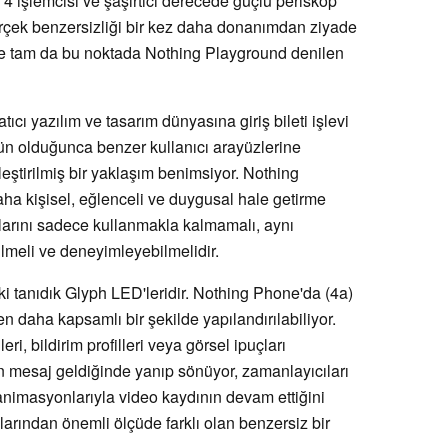
 işlemcisi ve şaşırtıcı derecede güçlü periskop
rçek benzersizliği bir kez daha donanımdan ziyade
şte tam da bu noktada Nothing Playground denilen
ıcı yazılım ve tasarım dünyasına giriş bileti işlevi
ün olduğunca benzer kullanıcı arayüzlerine
eştirilmiş bir yaklaşım benimsiyor. Nothing
daha kişisel, eğlenceli ve duygusal hale getirme
hazlarını sadece kullanmakla kalmamalı, aynı
lmeli ve deneyimleyebilmelidir.
ki tanıdık Glyph LED'leridir. Nothing Phone'da (4a)
n daha kapsamlı bir şekilde yapılandırılabiliyor.
eri, bildirim profilleri veya görsel ipuçları
efon mesaj geldiğinde yanıp sönüyor, zamanlayıcıları
 animasyonlarıyla video kaydının devam ettiğini
larından önemli ölçüde farklı olan benzersiz bir