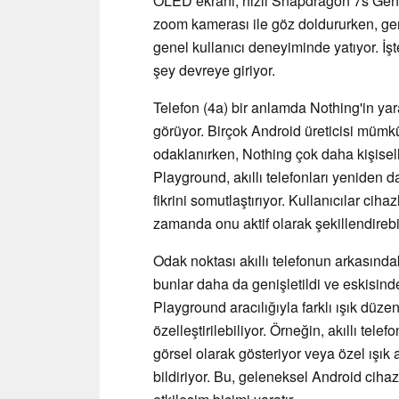
OLED ekranı, hızlı Snapdragon 7s Gen 4
zoom kamerası ile göz doldururken, ge
genel kullanıcı deneyiminde yatıyor. İ
şey devreye giriyor.
Telefon (4a) bir anlamda Nothing'in yarat
görüyor. Birçok Android üreticisi mümk
odaklanırken, Nothing çok daha kişisell
Playground, akıllı telefonları yeniden 
fikrini somutlaştırıyor. Kullanıcılar ci
zamanda onu aktif olarak şekillendirebi
Odak noktası akıllı telefonun arkasında
bunlar daha da genişletildi ve eskisinde
Playground aracılığıyla farklı ışık düzenl
özelleştirilebiliyor. Örneğin, akıllı tel
görsel olarak gösteriyor veya özel ışık
bildiriyor. Bu, geleneksel Android cihaz