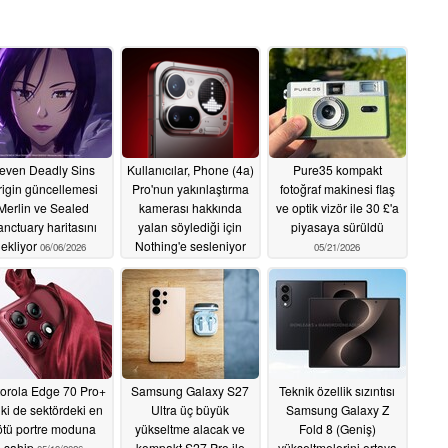
even Deadly Sins
Kullanıcılar, Phone (4a)
Pure35 kompakt
igin güncellemesi
Pro'nun yakınlaştırma
fotoğraf makinesi flaş
Merlin ve Sealed
kamerası hakkında
ve optik vizör ile 30 £'a
nctuary haritasını
yalan söylediği için
piyasaya sürüldü
ekliyor
Nothing'e sesleniyor
06/06/2026
05/21/2026
05/28/2026
orola Edge 70 Pro+
Samsung Galaxy S27
Teknik özellik sızıntısı
ki de sektördeki en
Ultra üç büyük
Samsung Galaxy Z
ötü portre moduna
yükseltme alacak ve
Fold 8 (Geniş)
sahip
kompakt S27 Pro ile
yükseltmelerini ortaya