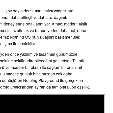
 Hiçbir şey giderek minimalist widget'lara,
elefonun daha bilinçli ve daha az dağınık
ım deneylerine odaklanmıyor. Amaç, modern akıllı
lenmesini azaltmak ve bunun yerine daha net, daha
 Temiz Nothing OS bu yaklaşımı basit menüler,
lışma ile destekliyor.
eyden önce yazılım ve tasarımın günümüzde
şekilde şekillendirebileceğini gösteriyor. Teknik
mrü ve modern bir ekran ile sağlam bir orta sınıf
fonu sadece günlük bir cihazdan çok daha
orma dönüştüren Nothing Playground ile gerçekten
droid üreticisinden ayıran da tam olarak bu özellik.