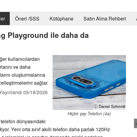
er
Öneri /SSS
Kütüphane
Satın Alma Rehberi
ng Playground ile daha da
er kullanıcılardan
rlarını ve daha
larını oluşturmalarına
elleştirmelerini sağlar.
Yayınlandı
05/18/2026
ⓘ Daniel Schmidt
Hiçbir şey Telefon (4a)
ı telefon dünyasındaki
iyor. Yeni orta sınıf akıllı telefon daha parlak 120Hz