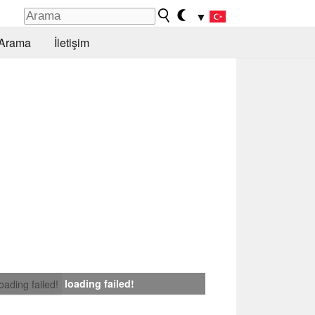
▼
Arama
İletişim
loading failed!
loading failed!