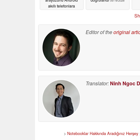
05/19/2026
akıllı telefonlara
getiriyor
05/20/2026
Sh
Editor of the
original arti
Translator:
Ninh Ngoc 
>
Notebooklar Hakkında Aradığınız Herşey