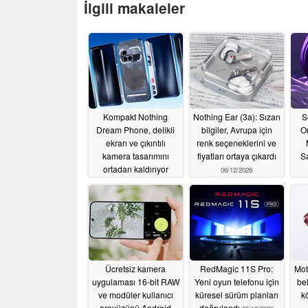
İlgili makaleler
Kompakt Nothing
Nothing Ear (3a): Sızan
S
Dream Phone, delikli
bilgiler, Avrupa için
Or
ekran ve çıkıntılı
renk seçeneklerini ve
kamera tasarımını
fiyatları ortaya çıkardı
Sa
ortadan kaldırıyor
06/12/2026
06/23/2026
Ücretsiz kamera
RedMagic 11S Pro:
Mot
uygulaması 16-bit RAW
Yeni oyun telefonu için
bel
ve modüler kullanıcı
küresel sürüm planları
k
arayüzünü Android
doğrulandı