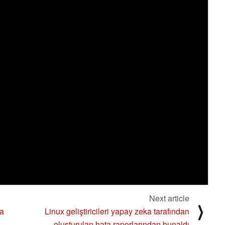
Next article
⟩
ma
Linux geliştiricileri yapay zeka tarafından
oluşturulan hata raporlarından bunaldı