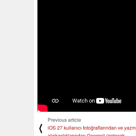
Previous article
⟨
iOS 27 kullanıcı fotoğraflarından ve yaz
alışkanlıklarından Genmoji üretecek