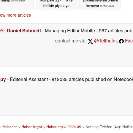
05/19/2026
birlikte piyasaya
koyuyor
05/18/2026
sürülecek
05/19/2026
ow more articles
cle
:
Daniel Schmidt
- Managing Editor Mobile
- 987 articles p
contact me via:
@Tellheim
,
Fac
Duy
- Editorial Assistant
- 818035 articles published on Notebo
>
Haberler
>
Haber Arşivi
>
Haber arşivi 2026 05
> Nothing Telefon (4a): Nothing