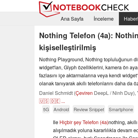
Ana Sayfa
İnceleme
Haberl
Nothing Telefon (4a): Nothi
kişiselleştirilmiş
Nothing Playground, Nothing topluluğunun diğ
widget'ları, Glyph özelliklerini, kamera ön aya
fazlasını içe aktarmalarına veya kendi widget'
olanak tanıyarak akıllı telefonlarını daha da öz
Daniel Schmidt (
Çeviren
DeepL / Ninh Duy),
🇺🇸
🇩🇪
...
5G
Android
Review Snippet
Smartphone
Ile
Hiçbir şey Telefon (4a)
nothing, akıll
alışılmadık yoluna kararlılıkla devam ed