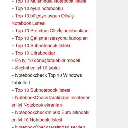
»
Top 10 Multimedia Notebook listesi
»
Top 10 oyun notebooku
»
Top 10 bütçeye uygun Ofis/İş
Notebook Listesi
»
Top 10 Premium Ofis/İş notebookları
»
Top 10 Çalışma istasyonu laptopları
»
Top 10 Subnotebook listesi
»
Top 10 Ultrabooklar
»
En iyi 10 dönüştürülebilir modeli
»
Seçimi en iyi 10 tablet
»
Notebookcheck Top 10 Windows
Tabletleri
»
Top 10 Subnotebook listesi
»
NotebookCheck tarafından incelenen
en iyi Notebook ekranları
»
Notebookcheck'in 500 Euro altındaki
en iyi 10 Notebook listesi
»
NotebookCheck tarafından seçilen