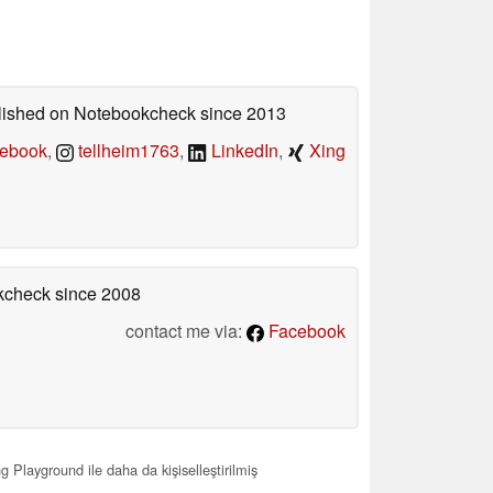
ublished on Notebookcheck
since 2013
ebook
,
tellheim1763
,
LinkedIn
,
Xing
okcheck
since 2008
contact me via:
Facebook
 Playground ile daha da kişiselleştirilmiş