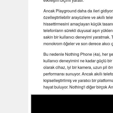
etkileşim biçimi yaratır.
Ancak Playground daha da ileri gidiyor.
özelleştirilebilir arayüzlere ve akıllı t
hissettirmesini amaçlayan küçük tasar
telefonların sürekli duyusal aşırı yük
sakin bir kullanıcı deneyimi yaratmak.
monokrom öğeler ve son derece akıcı ça
Bu nedenle Nothing Phone (4a), her ş
kullanıcı deneyimini ne kadar güçlü bir 
olarak cihaz, iyi bir kamera, uzun pil ö
performansı sunuyor. Ancak akıllı tele
kişiselleştirilmiş ve yaratıcı bir platf
hayat buluyor. Nothing'i diğer birçok An