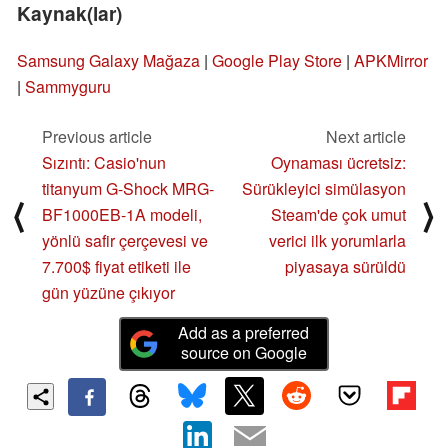
Kaynak(lar)
Samsung Galaxy Mağaza
|
Google Play Store
|
APKMirror
|
Sammyguru
Previous article
Next article
Sızıntı: Casio'nun
Oynaması ücretsiz:
titanyum G-Shock MRG-
Sürükleyici simülasyon
⟨
⟩
BF1000EB-1A modeli,
Steam'de çok umut
yönlü safir çerçevesi ve
verici ilk yorumlarla
7.700$ fiyat etiketi ile
piyasaya sürüldü
gün yüzüne çıkıyor
Add as a preferred
source on Google