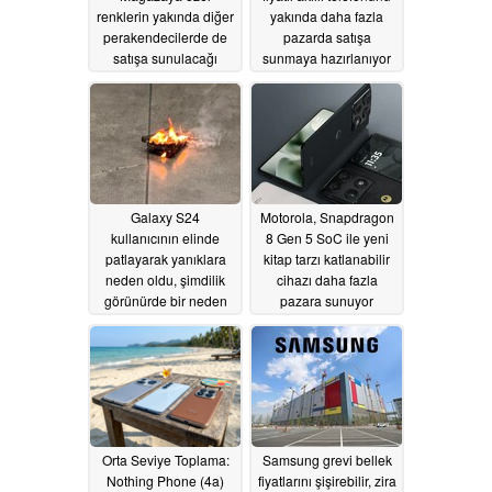
renklerin yakında diğer
yakında daha fazla
perakendecilerde de
pazarda satışa
satışa sunulacağı
sunmaya hazırlanıyor
söyleniyor
05/15/2026
05/15/2026
Galaxy S24
Motorola, Snapdragon
kullanıcının elinde
8 Gen 5 SoC ile yeni
patlayarak yanıklara
kitap tarzı katlanabilir
neden oldu, şimdilik
cihazı daha fazla
görünürde bir neden
pazara sunuyor
yok
05/14/2026
05/13/2026
Orta Seviye Toplama:
Samsung grevi bellek
Nothing Phone (4a)
fiyatlarını şişirebilir, zira