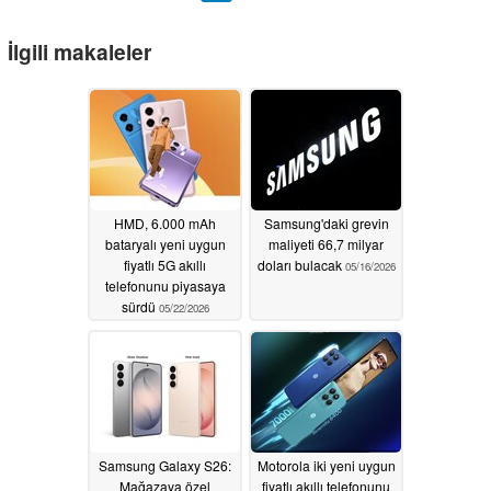
İlgili makaleler
HMD, 6.000 mAh
Samsung'daki grevin
bataryalı yeni uygun
maliyeti 66,7 milyar
fiyatlı 5G akıllı
doları bulacak
05/16/2026
telefonunu piyasaya
sürdü
05/22/2026
Samsung Galaxy S26:
Motorola iki yeni uygun
Mağazaya özel
fiyatlı akıllı telefonunu