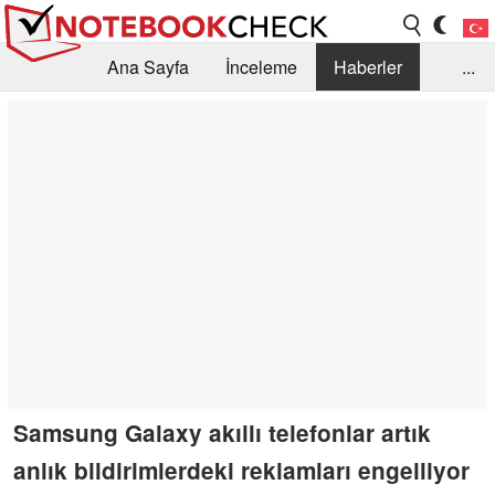
Ana Sayfa
İnceleme
Haberler
...
Öneri /SSS
Kütüphane
Satın Alma Rehberi
Arama
İletişim
Samsung Galaxy akıllı telefonlar artık
anlık bildirimlerdeki reklamları engelliyor