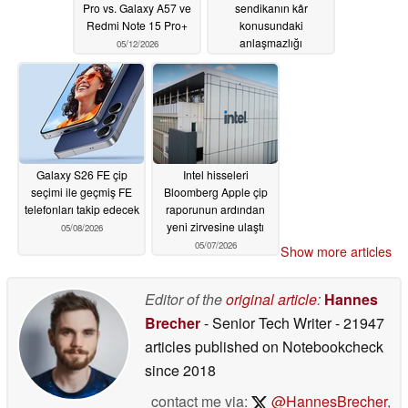
Pro vs. Galaxy A57 ve
sendikanın kâr
Redmi Note 15 Pro+
konusundaki
anlaşmazlığı
05/12/2026
şiddetleniyor
05/08/2026
Galaxy S26 FE çip
Intel hisseleri
seçimi ile geçmiş FE
Bloomberg Apple çip
telefonları takip edecek
raporunun ardından
yeni zirvesine ulaştı
05/08/2026
05/07/2026
Show more articles
Editor of the
original article
:
Hannes
Brecher
- Senior Tech Writer
- 21947
articles published on Notebookcheck
since 2018
contact me via:
@HannesBrecher
,