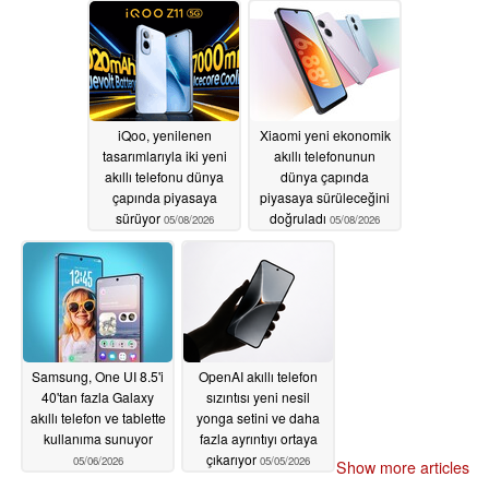
iQoo, yenilenen
Xiaomi yeni ekonomik
tasarımlarıyla iki yeni
akıllı telefonunun
akıllı telefonu dünya
dünya çapında
çapında piyasaya
piyasaya sürüleceğini
sürüyor
doğruladı
05/08/2026
05/08/2026
Samsung, One UI 8.5'i
OpenAI akıllı telefon
40'tan fazla Galaxy
sızıntısı yeni nesil
akıllı telefon ve tablette
yonga setini ve daha
kullanıma sunuyor
fazla ayrıntıyı ortaya
çıkarıyor
05/06/2026
05/05/2026
Show more articles