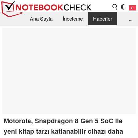
Ana Sayfa
İnceleme
Haberler
...
Öneri /SSS
Kütüphane
Satın Alma Rehberi
Arama
İletişim
Motorola, Snapdragon 8 Gen 5 SoC ile
yeni kitap tarzı katlanabilir cihazı daha