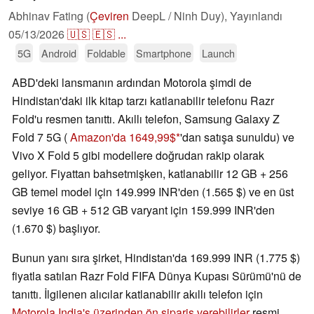
Abhinav Fating (
Çeviren
DeepL / Ninh Duy),
Yayınlandı
05/13/2026
🇺🇸
🇪🇸
...
5G
Android
Foldable
Smartphone
Launch
ABD'deki lansmanın ardından Motorola şimdi de
Hindistan'daki ilk kitap tarzı katlanabilir telefonu Razr
Fold'u resmen tanıttı. Akıllı telefon, Samsung Galaxy Z
Fold 7 5G (
Amazon'da 1649,99$
'dan satışa sunuldu) ve
Vivo X Fold 5 gibi modellere doğrudan rakip olarak
geliyor. Fiyattan bahsetmişken, katlanabilir 12 GB + 256
GB temel model için 149.999 INR'den (1.565 $) ve en üst
seviye 16 GB + 512 GB varyant için 159.999 INR'den
(1.670 $) başlıyor.
Bunun yanı sıra şirket, Hindistan'da 169.999 INR (1.775 $)
fiyatla satılan Razr Fold FIFA Dünya Kupası Sürümü'nü de
tanıttı. İlgilenen alıcılar katlanabilir akıllı telefon için
Motorola India's üzerinden ön sipariş verebilirler
resmi