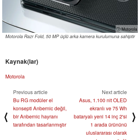
ⓘ Motorola
Motorola Razr Fold, 50 MP üçlü arka kamera kurulumuna sahiptir
Kaynak(lar)
Motorola
Previous article
Next article
Bu RG modüler el
Asus, 1.100 nit OLED
konsepti Anbernic değil,
ekranlı ve 75 Wh
⟨
⟩
bir Anbernic hayranı
bataryalı yeni 14 inç 2'si
tarafından tasarlanmıştır
1 arada ürününü
uluslararası olarak