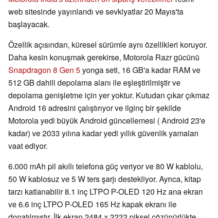
web sitesinde yayınlandı ve sevkiyatlar 20 Mayıs'ta
başlayacak.
Özellik açısından, küresel sürümle aynı özellikleri koruyor.
Daha kesin konuşmak gerekirse, Motorola Razr gücünü
Snapdragon 8 Gen 5
yonga seti, 16 GB'a kadar RAM ve
512 GB dahili depolama alanı ile eşleştirilmiştir ve
depolama genişletme için yer yoktur. Kutudan çıkar çıkmaz
Android 16 adresini çalıştırıyor ve ilginç bir şekilde
Motorola yedi büyük Android güncellemesi ( Android 23'e
kadar) ve 2033 yılına kadar yedi yıllık güvenlik yamaları
vaat ediyor.
6.000 mAh pil akıllı telefona güç veriyor ve 80 W kablolu,
50 W kablosuz ve 5 W ters şarjı destekliyor. Ayrıca, kitap
tarzı katlanabilir 8.1 inç LTPO P-OLED 120 Hz ana ekran
ve 6.6 inç LTPO P-OLED 165 Hz kapak ekranı ile
donatılmıştır. İlk ekran 2484 x 2232 piksel çözünürlükte