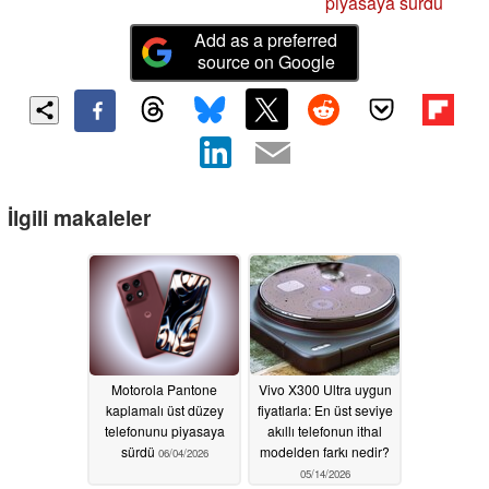
piyasaya sürdü
Add as a preferred
source on Google
İlgili makaleler
Motorola Pantone
Vivo X300 Ultra uygun
kaplamalı üst düzey
fiyatlarla: En üst seviye
telefonunu piyasaya
akıllı telefonun ithal
sürdü
modelden farkı nedir?
06/04/2026
05/14/2026