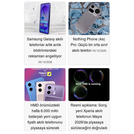
Samsung Galaxy akıllı
Nothing Phone (4a)
telefonlar artık anlık
Pro: Güçlü bir orta sınıf
bildirimlerdeki
akıllı telefon
05/12/2026
reklamları engelliyor
05/13/2026
HMD önümüzdeki
Resmi açıklama: Sony,
hafta 6.000 mAh
yeni Xperia akıllı
bataryalı yeni uygun
telefonun Mayıs
fiyatlı akıllı telefonunu
2026'da piyasaya
piyasaya sürecek
sürüleceğini doğruladı
05/12/2026
05/08/2026