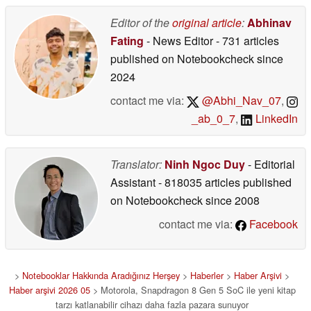
Editor of the
original article
:
Abhinav
Fating
- News Editor
- 731 articles
published on Notebookcheck
since
2024
contact me via:
@Abhi_Nav_07
,
_ab_0_7
,
LinkedIn
Translator:
Ninh Ngoc Duy
- Editorial
Assistant
- 818035 articles published
on Notebookcheck
since 2008
contact me via:
Facebook
>
Notebooklar Hakkında Aradığınız Herşey
>
Haberler
>
Haber Arşivi
>
Haber arşivi 2026 05
> Motorola, Snapdragon 8 Gen 5 SoC ile yeni kitap
tarzı katlanabilir cihazı daha fazla pazara sunuyor