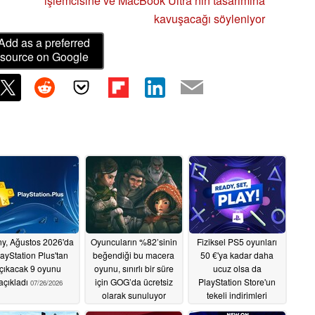
işlemcisine ve MacBook Ultra’nın tasarımına
kavuşacağı söyleniyor
Add as a preferred
source on Google
y, Ağustos 2026'da
Oyuncuların %82’sinin
Fiziksel PS5 oyunları
ayStation Plus'tan
beğendiği bu macera
50 €'ya kadar daha
çıkacak 9 oyunu
oyunu, sınırlı bir süre
ucuz olsa da
açıkladı
için GOG’da ücretsiz
PlayStation Store'un
07/26/2026
olarak sunuluyor
tekeli indirimleri
sınırlayabilir
07/10/2026
07/10/2026