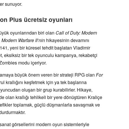
ler sunuyor.
on Plus ücretsiz oyunları
büyük oyunlarından biri olan
Call of Duty: Modern
,
Modern Warfare II’nin
hikayesinin devamını
41, yeni bir küresel tehdit başlatan Vladimir
, eksiksiz bir tek oyunculu kampanya, rekabetçi
 Zombies modu içeriyor.
nlamaya büyük önem veren bir strateji RPG olan
For
l krallığını keşfetmek için ya tek başlarına
oyuncudan oluşan bir grup kurabilirler. Hikaye,
e olan krallığı tehlikeli bir yere dönüştüren Kraliçe
efikler toplamak, güçlü düşmanlarla savaşmak ve
durdurmaktır.
sanat görsellerini modern oyun sistemleriyle