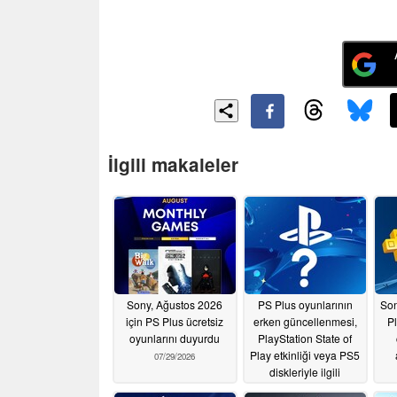
İlgili makaleler
Sony, Ağustos 2026
PS Plus oyunlarının
Son
için PS Plus ücretsiz
erken güncellenmesi,
Pl
oyunlarını duyurdu
PlayStation State of
Play etkinliği veya PS5
07/29/2026
diskleriyle ilgili
haberlerin habercisi