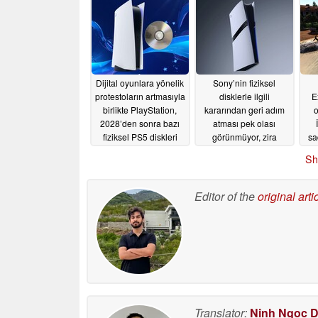
olabilir
07/29/2026
Dijital oyunlara yönelik
Sony’nin fiziksel
protestoların artmasıyla
disklerle ilgili
E
birlikte PlayStation,
kararından geri adım
2028’den sonra bazı
atması pek olası
fiziksel PS5 diskleri
görünmüyor, zira
sa
üretecek
şirketin dijital geçiş
07/04/2026
Sh
süreci “bir süredir”
devam ediyor.
07/03/2026
Editor of the
original arti
Translator:
Ninh Ngoc 