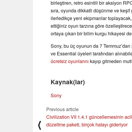
birleştiren, retro esintili bir aksiyon RP
sıra, oyunda dikkatli düşünme ve keşif
ilerledikçe yeni ekipmanlar toplayacak, 
ettiğiniz oyun tarzına göre özelleştire
ortaya çıkan bir bilim kurgu hikayesi de 
Sony, bu üç oyunun da 7 Temmuz’dan 3
ve Essential üyeleri tarafından alınabi
ücretsiz oyunlarını
kayıp gitmeden mutl
Kaynak(lar)
Sony
Previous article
Civilization VII 1.4.1 güncellemesinin acil
⟨
düzeltme paketi, birçok hatayı gideriyor