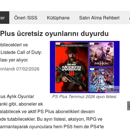
er
Öneri /SSS
Kütüphane
Satın Alma Rehberi
Plus ücretsiz oyunlarını duyurdu
bilecekleri ve
 Listede Call of Duty:
ası yer alıyor.
yınlandı
07/02/2026
ⓘ Sony
us Aylık Oyunlar
PS Plus Temmuz 2026 oyun listesi.
anki gibi, aboneler ek
 alabilecek ve aktif PS Plus abonelikleri devam
nde tutabilecekler. Bu ayın listesi, aksiyon, RPG ve
lde harmanlayarak oyunculara hem PS5 hem de PS4'te