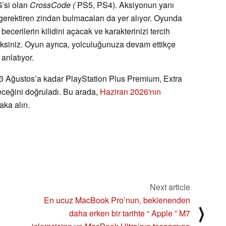
G’si olan
CrossCode (
PS5, PS4). Aksiyonun yanı
 gerektiren zindan bulmacaları da yer alıyor. Oyunda
becerilerin kilidini açacak ve karakterinizi tercih
ceksiniz. Oyun ayrıca, yolculuğunuza devam ettikçe
anlatıyor.
 Ağustos’a kadar PlayStation Plus Premium, Extra
leceğini doğruladı. Bu arada,
Haziran 2026'nın
aka alın.
Next article
En ucuz MacBook Pro’nun, beklenenden
⟩
daha erken bir tarihte “ Apple ” M7