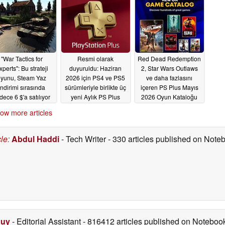
"War Tactics for
Resmi olarak
Red Dead Redemption
xperts": Bu strateji
duyuruldu: Haziran
2, Star Wars Outlaws
oyunu, Steam Yaz
2026 için PS4 ve PS5
ve daha fazlasını
İndirimi sırasında
sürümleriyle birlikte üç
içeren PS Plus Mayıs
dece 6 $'a satılıyor
yeni Aylık PS Plus
2026 Oyun Kataloğu
Oyunu duyuruldu
resmi olarak açıklandı
07/02/2026
ow more articles
05/26/2026
05/14/2026
cle
:
Abdul Haddi
- Tech Writer
- 330 articles published on Not
Duy
- Editorial Assistant
- 816412 articles published on Notebo