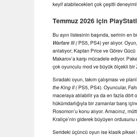
keyif alabilecekleri çok çeşitli deneyim
Temmuz 2026 için PlayStati
Bu ayın listesinin başında, serinin en 
Warfare III (
PS5, PS4) yer alıyor. Oyun
anlatıyor; Kaptan Price ve Görev Gücü 1
Makarov’a karşı mücadele ediyor. Paket
çok oyunculu mod ve büyük ölçekli bir
Sıradaki oyun, takım çalışması ve pla
the King II (
PS5, PS4). Oyuncular, Fahru
maceraya atılabilir ya da en fazla dört 
hükümdarlığıyla bir zamanlar barış içind
Rosomon’u konu alıyor. Amacınız, mütt
Kraliçe’nin giderek büyüyen ordusunu 
Serideki üçüncü oyun ise klasik piksel 