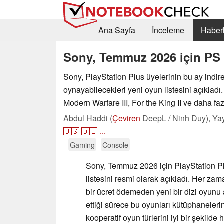
Ana Sayfa
İnceleme
Haberl
Sony, Temmuz 2026 için PS 
Sony, PlayStation Plus üyelerinin bu ay indire
oynayabilecekleri yeni oyun listesini açıkladı.
Modern Warfare III, For the King II ve daha fazl
Abdul Haddi (
Çeviren
DeepL / Ninh Duy),
Ya
🇺🇸
🇩🇪
...
Gaming
Console
Sony, Temmuz 2026 için PlayStation Pl
listesini resmi olarak açıkladı. Her zam
bir ücret ödemeden yeni bir dizi oyunu
ettiği sürece bu oyunları kütüphaneleri
kooperatif oyun türlerini iyi bir şeki