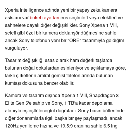
Xperia Intelligence adında yeni bir yapay zeka kamera
asistanı var
bokeh ayarları
lens seçimleri veya efektleri ve
sahnelere dayalı diğer değişiklikler. Sony Xperia 1 VIII,
selefi gibi özel bir kamera deklanşör düğmesine sahip
ancak Sony telefonun yeni bir "ORE" tasarımıyla geldiğini
vurguluyor.
Tasarım değişikliği esas olarak ham değerli taşlarda
bulunan doğal dokulardan esinleniyor ve açıklamaya göre,
farklı şirketlerin amiral gemisi telefonlarında bulunan
kumtaşı dokusuna benzer olabilir.
Kamera ve tasarım dışında Xperia 1 VIII, Snapdragon 8
Elite Gen 5'e sahip ve Sony, 1 TB'a kadar depolama
alanıyla eşleştirileceğini doğruladı. Sony basın bülteninde
diğer donanımlarla ilgili başka bir şey paylaşmadı, ancak
120Hz yenileme hızına ve 19.5:9 oranına sahip 6.5 inç