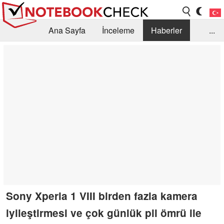
Ana Sayfa
İnceleme
Haberler
...
Öneri /SSS
Kütüphane
Satın Alma Rehberi
Arama
İletişim
Sony Xperia 1 VIII birden fazla kamera
iyileştirmesi ve çok günlük pil ömrü ile