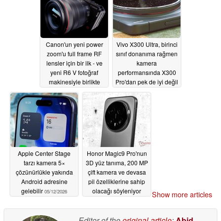
Canon'un yeni power
Vivo X300 Ultra, birinci
zoom'u full frame RF
sınıf donanıma rağmen
lensler için bir ilk - ve
kamera
yeni R6 V fotoğraf
performansında X300
makinesiyle birlikte
Pro'dan pek de iyi değil
geliyor
05/14/2026
05/12/2026
Apple Center Stage
Honor Magic9 Pro'nun
tarzı kamera 5×
3D yüz tanıma, 200 MP
çözünürlükle yakında
çift kamera ve devasa
Android adresine
pil özelliklerine sahip
gelebilir
olacağı söyleniyor
05/12/2026
Show more articles
05/12/2026
Editor of the
original article
:
Abid