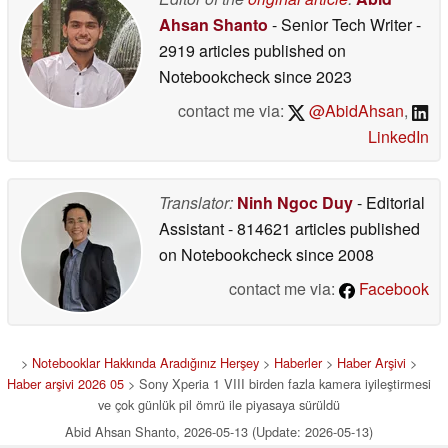
Ahsan Shanto
- Senior Tech Writer
-
2919 articles published on
Notebookcheck
since 2023
contact me via:
@AbidAhsan
,
LinkedIn
Translator:
Ninh Ngoc Duy
- Editorial
Assistant
- 814621 articles published
on Notebookcheck
since 2008
contact me via:
Facebook
>
Notebooklar Hakkında Aradığınız Herşey
>
Haberler
>
Haber Arşivi
>
Haber arşivi 2026 05
> Sony Xperia 1 VIII birden fazla kamera iyileştirmesi
ve çok günlük pil ömrü ile piyasaya sürüldü
Abid Ahsan Shanto, 2026-05-13 (Update: 2026-05-13)