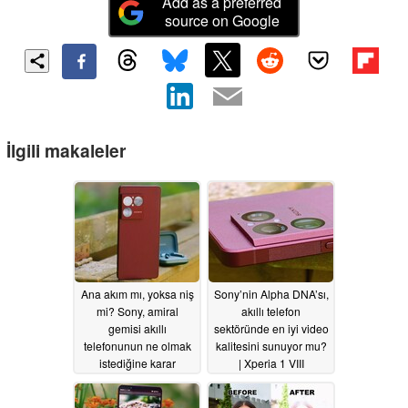
Add as a preferred
source on Google
İlgili makaleler
Ana akım mı, yoksa niş
Sony’nin Alpha DNA’sı,
mi? Sony, amiral
akıllı telefon
gemisi akıllı
sektöründe en iyi video
telefonunun ne olmak
kalitesini sunuyor mu?
istediğine karar
| Xperia 1 VIII
veremiyor
İncelemesi
07/12/2026
07/12/2026