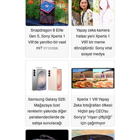
Snapdragon 8 Elite
Yapay zeka kamera
Gen 5, Sony Xperia 1
hatası yeni Xperia 1
VIII’de yanıltıcı bir vaat
VIII'i bir meme
mi?
dönüştürdü: Sony viral
07/12/2026
sosyal medya
akımında kavruldu
05/16/2026
Samsung Galaxy S26:
Xperia 1 VIII Yapay
Mağazaya özel
Zeka fotoğrafları öfkesi:
renklerin yakında diğer
Hiçbir şey CEO'su
perakendecilerde de
Sony'yi "nişan çiftçiliği"
satışa sunulacağı
için çağırmıyor
söyleniyor
05/15/2026
05/15/2026