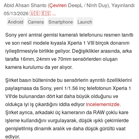
Abid Ahsan Shanto (
Çeviren
DeepL / Ninh Duy),
Yayınlandı
05/13/2026
🇺🇸
🇪🇸
...
Android
Camera
Smartphone
Launch
Sony yeni amiral gemisi kameralı telefonunu resmen tanıttı
ve son nesil modele kıyasla Xperia 1 VIII birçok donanım
iyileştirmesiyle birlikte geliyor. Değişiklikler arasında, arka
tarafta 16mm, 24mm ve 70mm sensörlerden oluşan
kamera kurulumu da yer alıyor.
Şirket basın bülteninde bu sensörlerin ayrıntılı özelliklerini
paylaşmasa da Sony, yeni 1/1.56 inç telefotonun Xperia 1
VII'de bulunandan dört kat daha büyük olduğunu ve
oldukça iyi iş çıkardığını iddia ediyor
incelememizde
.
Şirket ayrıca, arkadaki üç kameranın da RAW çoklu kare
işleme kullandığını vurgulayarak, düşük ışıklı çekimlerde
genişletilmiş dinamik aralık ve daha düşük gürültü vaat
ediyor.