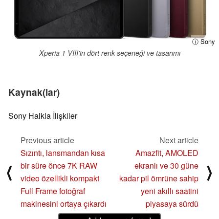
ⓘ Sony
Xperia 1 VIII'in dört renk seçeneği ve tasarımı
Kaynak(lar)
Sony Halkla İlişkiler
Previous article
Next article
Sızıntı, lansmandan kısa
Amazfit, AMOLED
bir süre önce 7K RAW
ekranlı ve 30 güne
⟨
⟩
video özellikli kompakt
kadar pil ömrüne sahip
Full Frame fotoğraf
yeni akıllı saatini
makinesini ortaya çıkardı
piyasaya sürdü