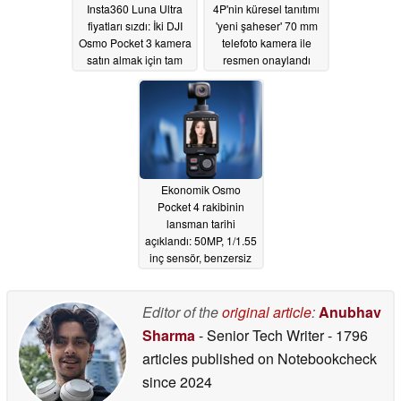
Insta360 Luna Ultra
4P'nin küresel tanıtımı
fiyatları sızdı: İki DJI
'yeni şaheser' 70 mm
Osmo Pocket 3 kamera
telefoto kamera ile
satın almak için tam
resmen onaylandı
paket mi?
05/12/2026
05/12/2026
Ekonomik Osmo
Pocket 4 rakibinin
lansman tarihi
açıklandı: 50MP, 1/1.55
inç sensör, benzersiz
ekran tasarımı
bekleniyor
05/11/2026
Editor of the
original article
:
Anubhav
Sharma
- Senior Tech Writer
- 1796
articles published on Notebookcheck
since 2024