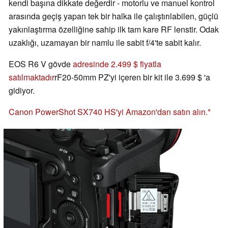
kendi başına dikkate değerdir - motorlu ve manuel kontrol
arasında geçiş yapan tek bir halka ile çalıştırılabilen, güçlü
yakınlaştırma özelliğine sahip ilk tam kare RF lenstir. Odak
uzaklığı, uzamayan bir namlu ile sabit f/4'te sabit kalır.
EOS R6 V gövde
adresinde 2.499 $ fiyatla
satılmaktadır
rF20-50mm PZ'yi içeren bir kit ile 3.699 $ 'a
gidiyor.
Canon PowerShot SX740 HS'yi Amazon'dan satın alın.