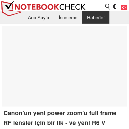
Ana Sayfa
İnceleme
Haberler
...
Öneri /SSS
Kütüphane
Satın Alma Rehberi
Arama
İletişim
Canon'un yeni power zoom'u full frame
RF lensler için bir ilk - ve yeni R6 V