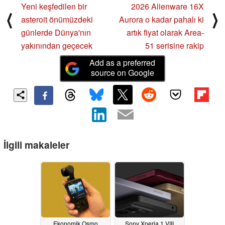
Yeni keşfedilen bir
2026 Alienware 16X
⟨
⟩
asteroit önümüzdeki
Aurora o kadar pahalı ki
günlerde Dünya'nın
artık fiyat olarak Area-
yakınından geçecek
51 serisine rakip
Add as a preferred
source on Google
İlgili makaleler
Ekonomik Osmo
Sony Xperia 1 VIII