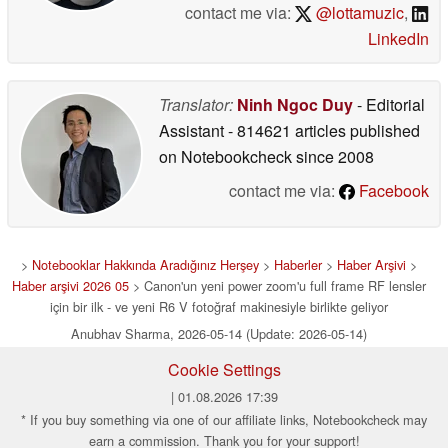
contact me via:
@lottamuzic
,
LinkedIn
Translator:
Ninh Ngoc Duy
- Editorial
Assistant
- 814621 articles published
on Notebookcheck
since 2008
contact me via:
Facebook
>
Notebooklar Hakkında Aradığınız Herşey
>
Haberler
>
Haber Arşivi
>
Haber arşivi 2026 05
> Canon'un yeni power zoom'u full frame RF lensler
için bir ilk - ve yeni R6 V fotoğraf makinesiyle birlikte geliyor
Anubhav Sharma, 2026-05-14 (Update: 2026-05-14)
Cookie Settings
| 01.08.2026 17:39
* If you buy something via one of our affiliate links, Notebookcheck may
earn a commission. Thank you for your support!