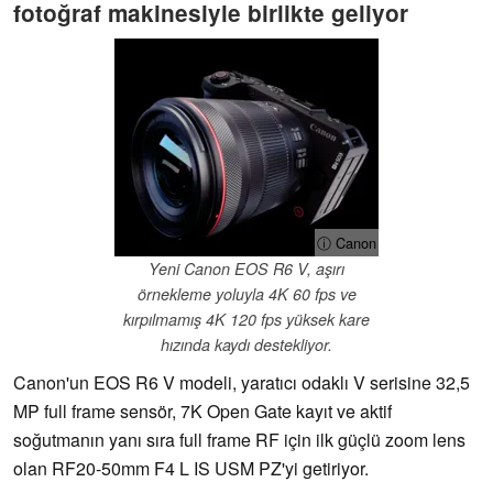
fotoğraf makinesiyle birlikte geliyor
ⓘ Canon
Yeni Canon EOS R6 V, aşırı
örnekleme yoluyla 4K 60 fps ve
kırpılmamış 4K 120 fps yüksek kare
hızında kaydı destekliyor.
Canon'un EOS R6 V modeli, yaratıcı odaklı V serisine 32,5
MP full frame sensör, 7K Open Gate kayıt ve aktif
soğutmanın yanı sıra full frame RF için ilk güçlü zoom lens
olan RF20-50mm F4 L IS USM PZ'yi getiriyor.