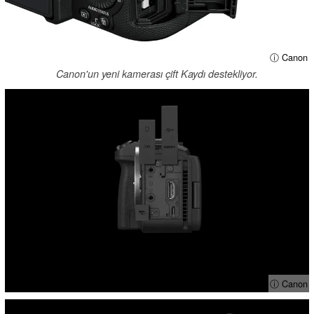
ⓘ Canon
Canon'un yeni kamerası çift Kaydı destekliyor.
ⓘ Canon