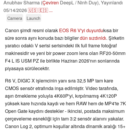
Anubhav Sharma (
Çeviren
DeepL / Ninh Duy),
Yayınlandı
05/14/2026
🇺🇸
🇪🇸
...
Camera
Launch
Canon şimdi resmi olarak
EOS R6 V'yi duyurdu
kısa bir
süre sonra aynı konuda bazı bilgiler
dün sızdırıldı
. Şirketin
yaratıcı odaklı V serisi serisindeki ilk full frame fotoğraf
makinesidir ve yeni bir power zoom lens olan RF20-50mm
F4 L IS USM PZ ile birlikte Haziran 2026'nın sonlarında
piyasaya sürülecektir.
R6 V, DIGIC X işlemcinin yanı sıra 32,5 MP tam kare
CMOS sensör etrafında inşa edilmiştir. Video tarafında,
aşırı örnekleme yoluyla 4K60P'yi, kırpılmamış 4K120P
yüksek kare hızında kaydı ve hem RAW hem de MP4'te 7K
Open Gate kaydını destekler - ikincisi, postada maksimum
çerçeveleme esnekliği için tam 3:2 sensör alanını yakalar.
Canon Log 2, optimum koşullar altında dinamik aralığı 15+