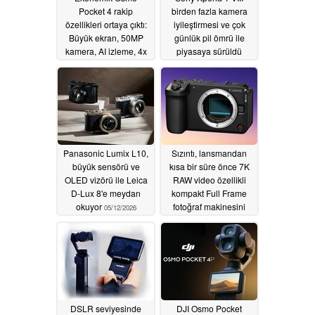
Pocket 4 rakip
birden fazla kamera
özellikleri ortaya çıktı:
iyileştirmesi ve çok
Büyük ekran, 50MP
günlük pil ömrü ile
kamera, AI izleme, 4x
piyasaya sürüldü
zoom, 64GB depolama
05/13/2026
05/13/2026
Panasonic Lumix L10,
Sızıntı, lansmandan
büyük sensörü ve
kısa bir süre önce 7K
OLED vizörü ile Leica
RAW video özellikli
D-Lux 8'e meydan
kompakt Full Frame
okuyor
fotoğraf makinesini
05/12/2026
ortaya çıkardı
05/12/2026
DSLR seviyesinde
DJI Osmo Pocket