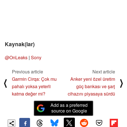
Kaynak(lar)
@OnLeaks
|
Sony
Previous article
Next article
Garmin Cirqa: Çok mu
Anker yeni özel üretim
⟨
⟩
pahalı yoksa yeterli
güç bankası ve şarj
katma değer mi?
cihazını piyasaya sürdü
Add as a preferred
source on Google