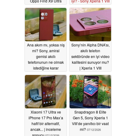
Oppo Find X9 Ultra
iyi? - Sony Xperia 1 VIII
karşılaştırması
İncelemesi
07/12/2026
07/12/2026
Ana akım mı, yoksa niş
Sony’nin Alpha DNA’sı,
mi? Sony, amiral
akıllı telefon
gemisi akıllı
sektöründe en iyi video
telefonunun ne olmak
kalitesini sunuyor mu?
istediğine karar
| Xperia 1 VIII
veremiyor
İncelemesi
07/12/2026
07/12/2026
Xiaomi 17 Ultra ve
Snapdragon 8 Elite
iPhone 17 Pro Max’a
Gen 5, Sony Xperia 1
hafif bir alternatif,
VIII’de yanıltıcı bir vaat
ancak... | inceleme
mi?
07/12/2026
sonucu
07/12/2026