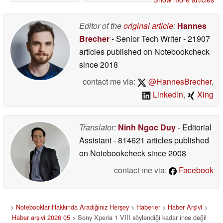
sürülecek
05/19/2026
Editor of the
original article
:
Hannes
Brecher
- Senior Tech Writer
- 21907
articles published on Notebookcheck
since 2018
contact me via:
@HannesBrecher
,
LinkedIn
,
Xing
Translator:
Ninh Ngoc Duy
- Editorial
Assistant
- 814621 articles published
on Notebookcheck
since 2008
contact me via:
Facebook
>
Notebooklar Hakkında Aradığınız Herşey
>
Haberler
>
Haber Arşivi
>
Haber arşivi 2026 05
> Sony Xperia 1 VIII söylendiği kadar ince değil