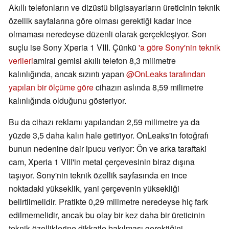
Akıllı telefonların ve dizüstü bilgisayarların üreticinin teknik
özellik sayfalarına göre olması gerektiği kadar ince
olmaması neredeyse düzenli olarak gerçekleşiyor. Son
suçlu ise Sony Xperia 1 VIII. Çünkü
'a göre Sony'nin teknik
verileri
amiral gemisi akıllı telefon 8,3 milimetre
kalınlığında, ancak sızıntı yapan
@OnLeaks tarafından
yapılan bir ölçüme göre
cihazın aslında 8,59 milimetre
kalınlığında olduğunu gösteriyor.
Bu da cihazı reklamı yapılandan 2,59 milimetre ya da
yüzde 3,5 daha kalın hale getiriyor. OnLeaks'in fotoğrafı
bunun nedenine dair ipucu veriyor: Ön ve arka taraftaki
cam, Xperia 1 VIII'in metal çerçevesinin biraz dışına
taşıyor. Sony'nin teknik özellik sayfasında en ince
noktadaki yükseklik, yani çerçevenin yüksekliği
belirtilmelidir. Pratikte 0,29 milimetre neredeyse hiç fark
edilmemelidir, ancak bu olay bir kez daha bir üreticinin
teknik özelliklerine dikkatle bakılması gerektiğini