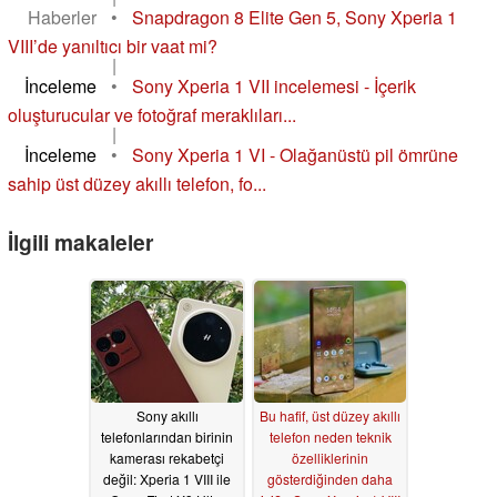
Haberler
•
Snapdragon 8 Elite Gen 5, Sony Xperia 1
VIII’de yanıltıcı bir vaat mi?
|
İnceleme
•
Sony Xperia 1 VII incelemesi - İçerik
oluşturucular ve fotoğraf meraklıları...
|
İnceleme
•
Sony Xperia 1 VI - Olağanüstü pil ömrüne
sahip üst düzey akıllı telefon, fo...
İlgili makaleler
Sony akıllı
Bu hafif, üst düzey akıllı
telefonlarından birinin
telefon neden teknik
kamerası rekabetçi
özelliklerinin
değil: Xperia 1 VIII ile
gösterdiğinden daha