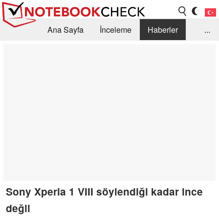
Ana Sayfa
İnceleme
Haberler
...
Öneri /SSS
Kütüphane
Satın Alma Rehberi
Arama
İletişim
Sony Xperia 1 VIII söylendiği kadar ince
değil