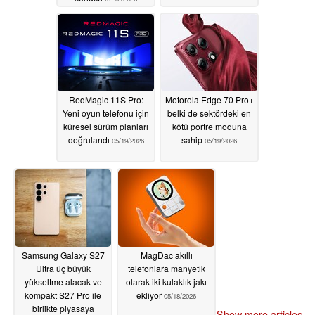
RedMagic 11S Pro:
Motorola Edge 70 Pro+
Yeni oyun telefonu için
belki de sektördeki en
küresel sürüm planları
kötü portre moduna
doğrulandı
sahip
05/19/2026
05/19/2026
Samsung Galaxy S27
MagDac akıllı
Ultra üç büyük
telefonlara manyetik
yükseltme alacak ve
olarak iki kulaklık jakı
kompakt S27 Pro ile
ekliyor
05/18/2026
birlikte piyasaya
Show more articles