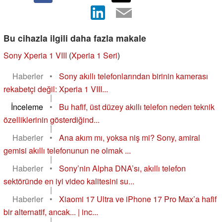
Bu cihazla ilgili daha fazla makale
Sony Xperia 1 VIII
(
Xperia 1 Seri
)
Haberler
•
Sony akıllı telefonlarından birinin kamerası
rekabetçi değil: Xperia 1 VIII...
|
İnceleme
•
Bu hafif, üst düzey akıllı telefon neden teknik
özelliklerinin gösterdiğind...
|
Haberler
•
Ana akım mı, yoksa niş mi? Sony, amiral
gemisi akıllı telefonunun ne olmak ...
|
Haberler
•
Sony’nin Alpha DNA’sı, akıllı telefon
sektöründe en iyi video kalitesini su...
|
Haberler
•
Xiaomi 17 Ultra ve iPhone 17 Pro Max’a hafif
bir alternatif, ancak... | inc...
|