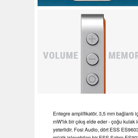
Entegre amplifikatör, 3,5 mm bağlantı i
mW'lık bir çıkış elde eder - çoğu kulak i
yeterlidir. Fosi Audio, dört ESS ES9603
müzik işleyebilen bir ESS Sabre ES903