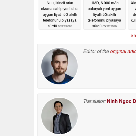
Nuu, ikincil arka
HMD, 6.000 mAh
Xia
ekrana sahip yeni ultra
bataryalı yeni uygun
uygun fiyatlı 5G akıllı
fiyatlı 5G akıllı
de
telefonunu piyasaya
telefonunu piyasaya
kul
sürdü
sürdü
05/22/2026
05/22/2026
Sh
Editor of the
original arti
Translator:
Ninh Ngoc 