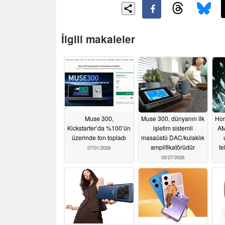
İlgili makaleler
Muse 300,
Muse 300, dünyanın ilk
Hon
Kickstarter’da %100’ün
işletim sistemli
AM
üzerinde fon topladı
masaüstü DAC/kulaklık
amplifikatörüdür
te
07/01/2026
05/27/2026