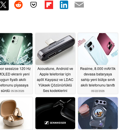
or sessizce 120 Hz
Acoustune, Android ve
Realme, 8.000 mAh'lik
OLED ekranlı yeni
Apple telefonlar için
devasa bataryaya
uygun fiyatlı akıllı
aptX Kayıpsız ve LDAC
sahip yeni bütçe sınıfı
lefonunu piyasaya
Yüksek Çözünürlüklü
akıllı telefonunu tanıttı
sürdü
Ses kodeklerini
05/26/2026
05/22/2026
destekleyen ATX001
Bluetooth vericisini
tanıttı
05/26/2026