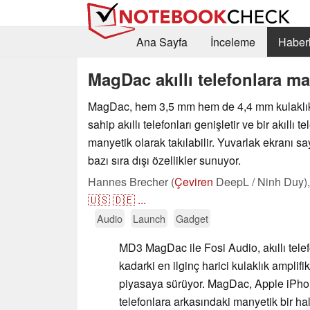
Ana Sayfa
İnceleme
Haberl
MagDac akıllı telefonlara man
MagDac, hem 3,5 mm hem de 4,4 mm kulaklık
sahip akıllı telefonları genişletir ve bir akıllı 
manyetik olarak takılabilir. Yuvarlak ekranı say
bazı sıra dışı özellikler sunuyor.
Hannes Brecher (
Çeviren
DeepL / Ninh Duy)
🇺🇸
🇩🇪
...
Audio
Launch
Gadget
MD3 MagDac ile Fosi Audio, akıllı tele
kadarki en ilginç harici kulaklık amplifik
piyasaya sürüyor. MagDac, Apple iPhon
telefonlara arkasındaki manyetik bir halk