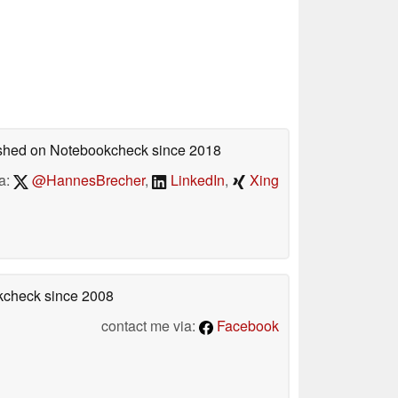
lished on Notebookcheck
since 2018
a:
@HannesBrecher
,
LinkedIn
,
Xing
okcheck
since 2008
contact me via:
Facebook