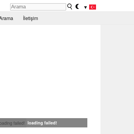
▼
Arama
İletişim
loading failed!
loading failed!