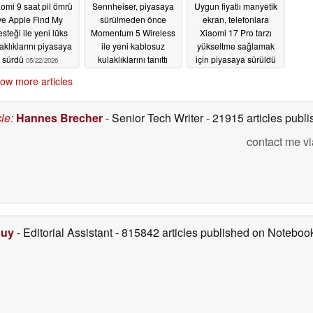
omi 9 saat pil ömrü
Sennheiser, piyasaya
Uygun fiyatlı manyetik
ve Apple Find My
sürülmeden önce
ekran, telefonlara
steği ile yeni lüks
Momentum 5 Wireless
Xiaomi 17 Pro tarzı
aklıklarını piyasaya
ile yeni kablosuz
yükseltme sağlamak
sürdü
kulaklıklarını tanıttı
için piyasaya sürüldü
05/22/2026
05/21/2026
05/20/2026
ow more articles
cle
:
Hannes Brecher
- Senior Tech Writer
- 21915 articles pub
contact me vi
Duy
- Editorial Assistant
- 815842 articles published on Notebo