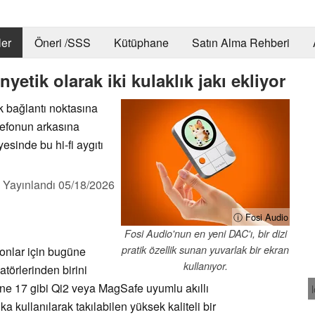
er
Öneri /SSS
Kütüphane
Satın Alma Rehberi
yetik olarak iki kulaklık jakı ekliyor
 bağlantı noktasına
telefonun arkasına
esinde bu hi-fi aygıtı
,
Yayınlandı
05/18/2026
ⓘ Fosi Audio
Fosi Audio'nun en yeni DAC'ı, bir dizi
pratik özellik sunan yuvarlak bir ekran
fonlar için bugüne
kullanıyor.
atörlerinden birini
e 17 gibi Qi2 veya MagSafe uyumlu akıllı
a kullanılarak takılabilen yüksek kaliteli bir