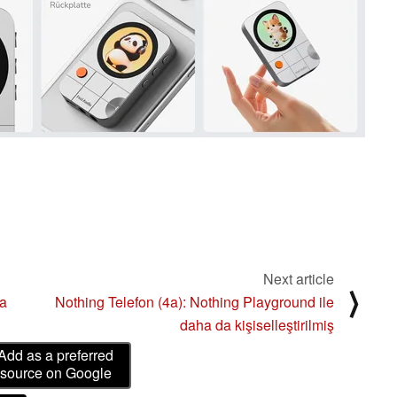
Next article
⟩
ma
Nothing Telefon (4a): Nothing Playground ile
daha da kişiselleştirilmiş
Add as a preferred
source on Google