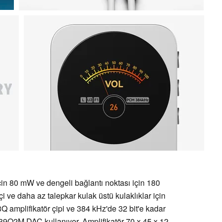
çin 80 mW ve dengeli bağlantı noktası için 180
çi ve daha az talepkar kulak üstü kulaklıklar için
Q amplifikatör çipi ve 384 kHz'de 32 bit'e kadar
9Q2M DAC kullanıyor. Amplifikatör 70 x 45 x 12