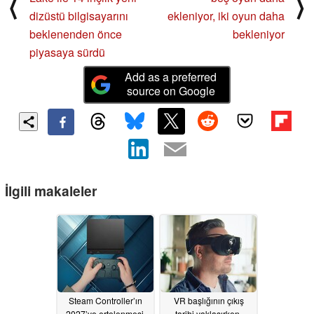
⟨
⟩
dizüstü bilgisayarını
ekleniyor, iki oyun daha
beklenenden önce
bekleniyor
piyasaya sürdü
Add as a preferred
source on Google
İlgili makaleler
Steam Controller’ın
VR başlığının çıkış
2027’ye ertelenmesi,
tarihi yaklaşırken,