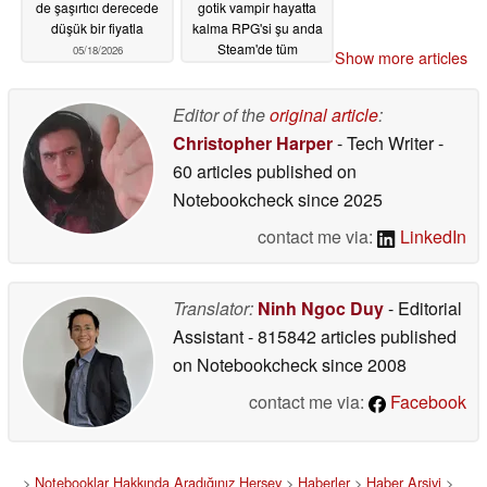
de şaşırtıcı derecede
gotik vampir hayatta
düşük bir fiyatla
kalma RPG'si şu anda
Steam'de tüm
05/18/2026
Show more articles
zamanların en düşük
seviyesinde
05/18/2026
Editor of the
original article
:
Christopher Harper
- Tech Writer
-
60 articles published on
Notebookcheck
since 2025
contact me via:
LinkedIn
Translator:
Ninh Ngoc Duy
- Editorial
Assistant
- 815842 articles published
on Notebookcheck
since 2008
contact me via:
Facebook
>
Notebooklar Hakkında Aradığınız Herşey
>
Haberler
>
Haber Arşivi
>