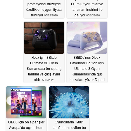
profesyonel düzeyde
Olumlu" yorumlar ve
özellikleri uygun fiyata
lansman indirimi ile
sunuyor
geliyor
05/23/2026
05/20/2026
xbox için 8Bitdo
8BitDo'nun Xbox
Ultimate 3E Oyun
Lavender Edition için
Kumandası ön sipariş
Ultimate 3 Oyun
tarihini ve çıkış ayını
Kumandasında güç
aldı
halkaları, yüzer D-pad
05/19/2026
ve daha fazlası var
05/19/2026
GTA 6 için ön siparişler
Oyuncuların %88'i
Avrupa'da açıldı, hem
tarafından sevilen bu