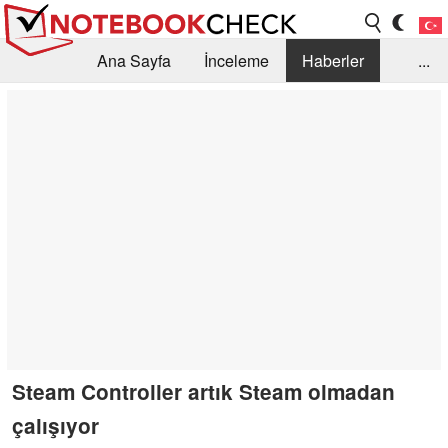
Ana Sayfa
İnceleme
Haberler
...
Öneri /SSS
Kütüphane
Satın Alma Rehberi
Arama
İletişim
Steam Controller artık Steam olmadan
çalışıyor