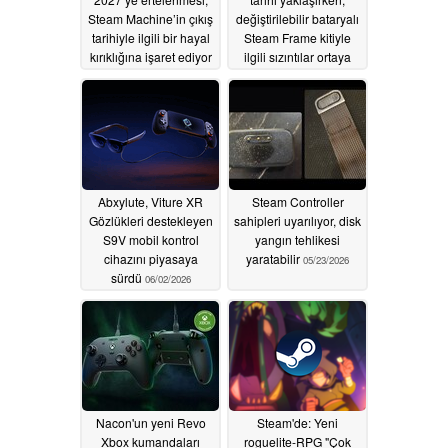
Steam Machine’in çıkış
değiştirilebilir bataryalı
tarihiyle ilgili bir hayal
Steam Frame kitiyle
kırıklığına işaret ediyor
ilgili sızıntılar ortaya
olabilir
çıktı
06/19/2026
06/18/2026
Abxylute, Viture XR
Steam Controller
Gözlükleri destekleyen
sahipleri uyarılıyor, disk
S9V mobil kontrol
yangın tehlikesi
cihazını piyasaya
yaratabilir
05/23/2026
sürdü
06/02/2026
Nacon'un yeni Revo
Steam'de: Yeni
Xbox kumandaları
roguelite-RPG "Çok