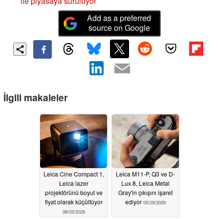
ile piyasaya sürülüyor
Add as a preferred
source on Google
İlgili makaleler
Leica Cine Compact 1,
Leica M11-P, Q3 ve D-
Leica lazer
Lux 8, Leica Metal
projektörünü boyut ve
Gray'in çıkışını işaret
fiyat olarak küçültüyor
ediyor
05/29/2026
06/03/2026