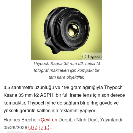
ⓘ Thypoch
Thypoch Ksana 35 mm f/2, Leica M
fotoğraf makineleri için kompakt bir
tam kare objektiftir.
3,5 santimetre uzunluğu ve 198 gram ağırlığıyla Thypoch
Ksana 35 mm f/2 ASPH, bir full frame lens için son derece
kompakttır. Thypoch yine de sağlam bir pirinç gövde ve
yüksek görüntü kalitesinin reklamını yapıyor.
Hannes Brecher (
Çeviren
DeepL / Ninh Duy),
Yayınlandı
05/26/2026
🇺🇸
🇩🇪
...