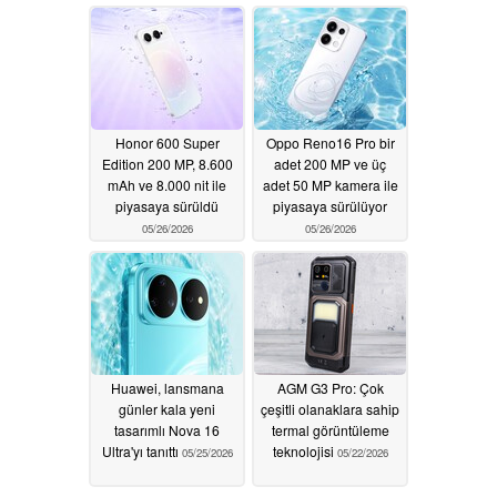
Honor 600 Super
Oppo Reno16 Pro bir
Edition 200 MP, 8.600
adet 200 MP ve üç
mAh ve 8.000 nit ile
adet 50 MP kamera ile
piyasaya sürüldü
piyasaya sürülüyor
05/26/2026
05/26/2026
Huawei, lansmana
AGM G3 Pro: Çok
günler kala yeni
çeşitli olanaklara sahip
tasarımlı Nova 16
termal görüntüleme
Ultra'yı tanıttı
teknolojisi
05/25/2026
05/22/2026