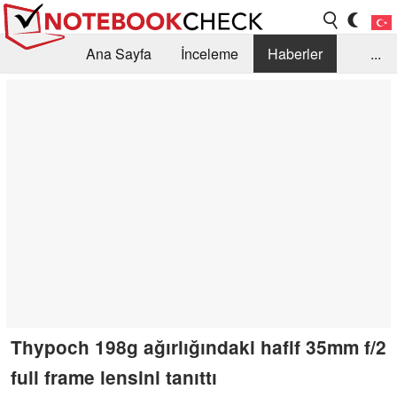
Ana Sayfa
İnceleme
Haberler
...
Öneri /SSS
Kütüphane
Satın Alma Rehberi
Arama
İletişim
Thypoch 198g ağırlığındaki hafif 35mm f/2
full frame lensini tanıttı