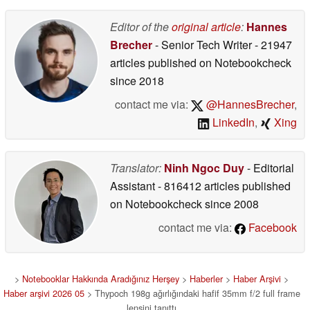
Editor of the
original article
:
Hannes
Brecher
- Senior Tech Writer
- 21947
articles published on Notebookcheck
since 2018
contact me via:
@HannesBrecher
,
LinkedIn
,
Xing
Translator:
Ninh Ngoc Duy
- Editorial
Assistant
- 816412 articles published
on Notebookcheck
since 2008
contact me via:
Facebook
>
Notebooklar Hakkında Aradığınız Herşey
>
Haberler
>
Haber Arşivi
>
Haber arşivi 2026 05
> Thypoch 198g ağırlığındaki hafif 35mm f/2 full frame
lensini tanıttı