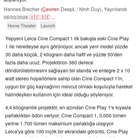
Hannes Brecher (
Çeviren
DeepL / Ninh Duy),
Yayınlandı
06/03/2026
🇺🇸
🇩🇪
...
Home Theater
Launch
Yepyeni Leica Cine Compact 1 ilk bakışta eski Cine Play
1 ile neredeyse aynı görünüyor, ancak yeni model yüzde
30 daha küçük, 2 kilogram daha hafif ve yüzde 50'den
fazla daha ucuz. Projektörün 360 derece
döndürülebilmesini sağlayan bir standa ve entegre 2 x 10
watt stereo hoparlörlere sahip olan Cine Compact 1'in,
uygun bir güç kaynağının mevcut olması koşuluyla hareket
halindeyken kullanım için ideal olduğu söyleniyor.
4,4 kilogramlık projektör, en azından Cine Play 1'e kıyasla
parlaklıktan ödün veriyor; Cine Compact 1, 3.000 lümen
yerine 1.700 lümen maksimum parlaklığa ulaşıyor.
Leica'ya göre 100 inçlik bir ekrandaki görüntü, Cine Play