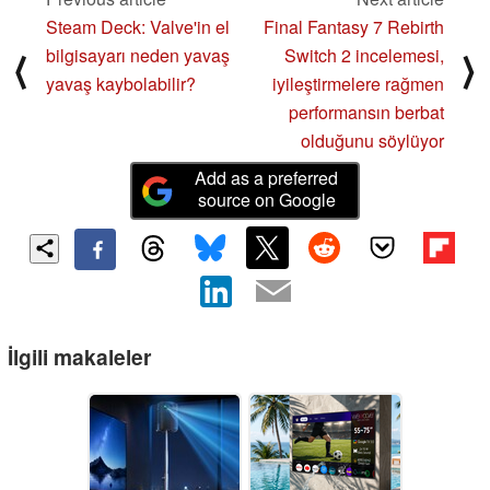
Steam Deck: Valve'in el
Final Fantasy 7 Rebirth
bilgisayarı neden yavaş
Switch 2 incelemesi,
⟨
⟩
yavaş kaybolabilir?
iyileştirmelere rağmen
performansın berbat
olduğunu söylüyor
Add as a preferred
source on Google
İlgili makaleler