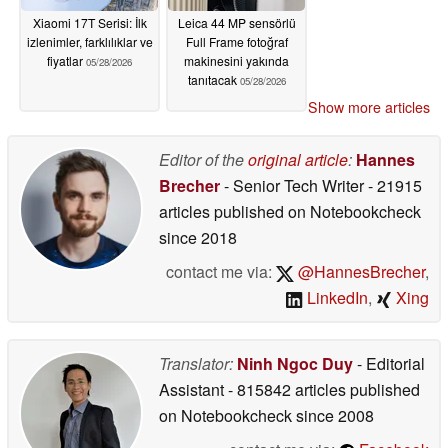
Xiaomi 17T Serisi: İlk
Leica 44 MP sensörlü
izlenimler, farklılıklar ve
Full Frame fotoğraf
fiyatlar
makinesini yakında
05/28/2026
tanıtacak
05/28/2026
Show more articles
Editor of the
original article
:
Hannes
Brecher
- Senior Tech Writer
- 21915
articles published on Notebookcheck
since 2018
contact me via:
@HannesBrecher
,
LinkedIn
,
Xing
Translator:
Ninh Ngoc Duy
- Editorial
Assistant
- 815842 articles published
on Notebookcheck
since 2008