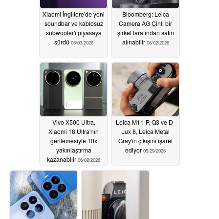
Xiaomi İngiltere'de yeni
Bloomberg: Leica
soundbar ve kablosuz
Camera AG Çinli bir
subwoofer'ı piyasaya
şirket tarafından satın
sürdü
alınabilir
06/03/2026
06/02/2026
Vivo X500 Ultra,
Leica M11-P, Q3 ve D-
Xiaomi 18 Ultra'nın
Lux 8, Leica Metal
gerilemesiyle 10x
Gray'in çıkışını işaret
yakınlaştırma
ediyor
05/29/2026
kazanabilir
06/02/2026