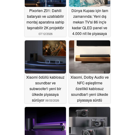
Pixorien Z01: Dahili
Dünya Kupası için tam
bataryalı ve uzatılabilir
zamanında: Yeni dış
montaj aparatına sahip
mekan TV'si 86 inç'e
taşınabilir 2K projektör
kadar QLED panel ve
4.000 nit ile piyasaya
07/12/2026
sürülüyor
06/11/2026
Xiaomi ödüllü kablosuz
Xiaomi, Dolby Audio ve
soundbar ve
NFC eşleştirme
subwoofer'ı yeni bir
özellikli kablosuz
ülkede piyasaya
soundbar'ı yeni ülkede
sürüyor
piyasaya sürdü
06/03/2026
06/03/2026