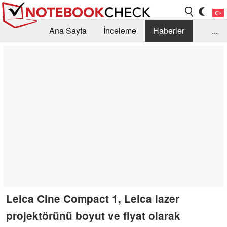
Ana Sayfa
İnceleme
Haberler
...
Öneri /SSS
Kütüphane
Satın Alma Rehberi
Arama
İletişim
Leica Cine Compact 1, Leica lazer
projektörünü boyut ve fiyat olarak