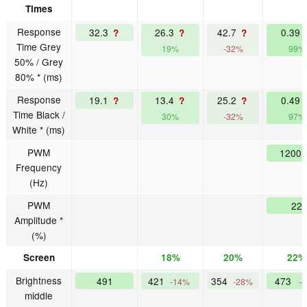
Times
Response
32.3
26.3
42.7
0.39
?
?
?
Time Grey
19%
-32%
99%
50% / Grey
80% * (ms)
Response
19.1
13.4
25.2
0.49
?
?
?
Time Black /
30%
-32%
97%
White * (ms)
PWM
1200
Frequency
(Hz)
PWM
22
Amplitude *
(%)
Screen
18%
20%
22%
Brightness
491
421
354
473
-14%
-28%
-
middle