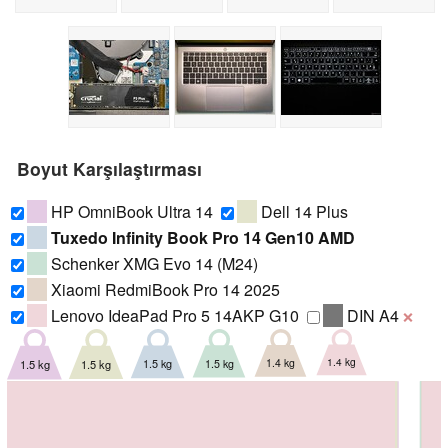
Boyut Karşılaştırması
HP OmniBook Ultra 14
Dell 14 Plus
Tuxedo Infinity Book Pro 14 Gen10 AMD
Schenker XMG Evo 14 (M24)
Xiaomi RedmiBook Pro 14 2025
Lenovo IdeaPad Pro 5 14AKP G10
DIN A4
❌
1.4 kg
1.4 kg
1.5 kg
1.5 kg
1.5 kg
1.5 kg