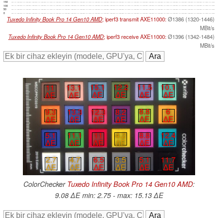
150
100
50
0
Tuxedo Infinity Book Pro 14 Gen10 AMD
; iperf3 transmit AXE11000:
Ø1386 (1320-1446)
MBit/s
Tuxedo Infinity Book Pro 14 Gen10 AMD
; iperf3 receive AXE11000:
Ø1396 (1342-1484)
MBit/s
11.5
10.1
15.1
12.2
11
13.1
∆E
∆E
∆E
∆E
∆E
∆E
8.8
6
12.3
8.2
9.3
13.3
∆E
∆E
∆E
∆E
∆E
∆E
11
4.2
8.8
12.4
5.1
11.1
∆E
∆E
∆E
∆E
∆E
∆E
2.7
4.7
6.5
3.5
5.1
11.7
∆E
∆E
∆E
∆E
∆E
∆E
ColorChecker
Tuxedo Infinity Book Pro 14 Gen10 AMD
:
9.08 ∆E min: 2.75 - max: 15.13 ∆E