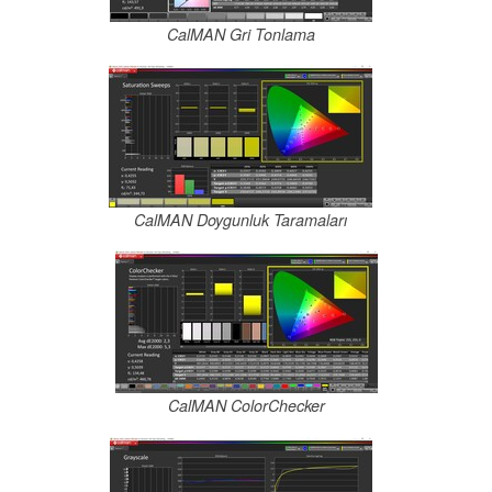
CalMAN Gri Tonlama
CalMAN Doygunluk Taramaları
CalMAN ColorChecker