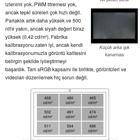
izlenimi yok. PWM titremesi yok,
ancak tepki süreleri çok hızlı değil.
Parlaklık artık daha yüksek ve 500
nit'e yakın, ancak siyah değeri biraz
yüksek (0,42 cd/m²). Fabrika
kalibrasyonu zaten iyi, ancak kendi
Küçük arka ışık
kalibrasyonumuzla görüntü kalitesini
kanaması
belirgin şekilde iyileştirmeyi
başardık. Tam sRGB kapsamı ile birlikte, görüntüleri ve
videoları düzenlemek hiç sorun değil.
469
480
465
cd/m²
cd/m²
cd/m²
502
491
474
cd/m²
cd/m²
cd/m²
511
504
486
cd/m²
cd/m²
cd/m²