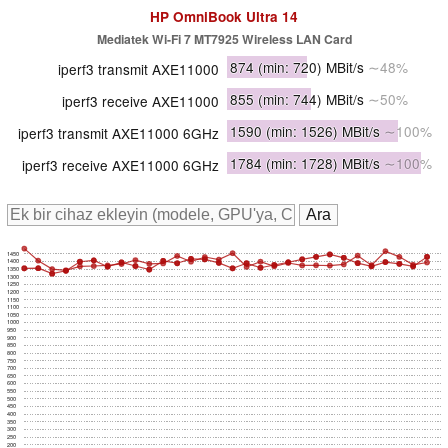
HP OmniBook Ultra 14
Mediatek Wi-Fi 7 MT7925 Wireless LAN Card
874
(min: 720)
MBit/s
∼48%
iperf3 transmit AXE11000
855
(min: 744)
MBit/s
∼50%
iperf3 receive AXE11000
1590
(min: 1526)
MBit/s
∼100%
iperf3 transmit AXE11000 6GHz
1784
(min: 1728)
MBit/s
∼100%
iperf3 receive AXE11000 6GHz
1450
1400
1350
1300
1250
1200
1150
1100
1050
1000
950
900
850
800
750
700
650
600
550
500
450
400
350
300
250
200