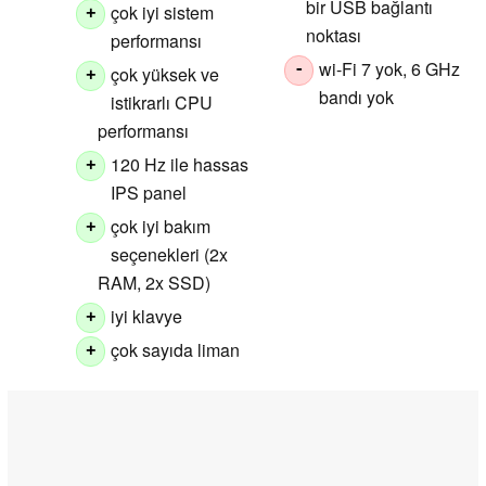
bir USB bağlantı
çok iyi sistem
+
noktası
performansı
wi-Fi 7 yok, 6 GHz
-
çok yüksek ve
+
bandı yok
istikrarlı CPU
performansı
120 Hz ile hassas
+
IPS panel
çok iyi bakım
+
seçenekleri (2x
RAM, 2x SSD)
iyi klavye
+
çok sayıda liman
+