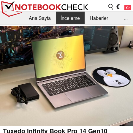
Ana Sayfa
İnceleme
Haberler
...
Öneri /SSS
Kütüphane
Satın Alma Rehberi
Arama
İletişim
Tuxedo Infinity Book Pro 14 Gen10