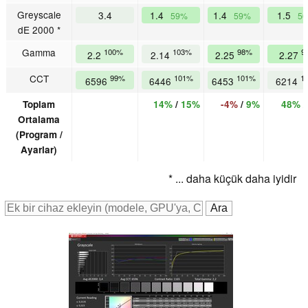
Greyscale
3.4
1.4
1.4
1.5
59%
59%
5
dE 2000 *
Gamma
100%
103%
98%
9
2.2
2.14
2.25
2.27
CCT
99%
101%
101%
1
6596
6446
6453
6214
Toplam
14%
/
15%
-4%
/
9%
48%
Ortalama
(Program /
Ayarlar)
* ... daha küçük daha iyidir