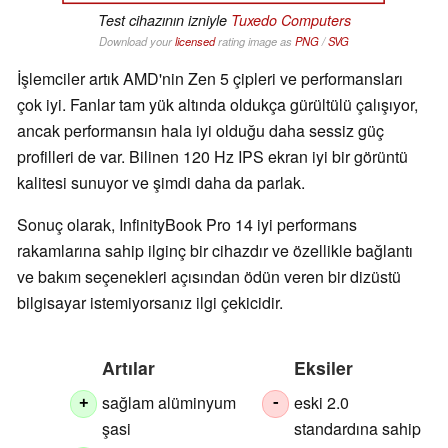
Test cihazının izniyle
Tuxedo Computers
Download your
licensed
rating image as
PNG
/
SVG
İşlemciler artık AMD'nin Zen 5 çipleri ve performansları
çok iyi. Fanlar tam yük altında oldukça gürültülü çalışıyor,
ancak performansın hala iyi olduğu daha sessiz güç
profilleri de var. Bilinen 120 Hz IPS ekran iyi bir görüntü
kalitesi sunuyor ve şimdi daha da parlak.
Sonuç olarak, InfinityBook Pro 14 iyi performans
rakamlarına sahip ilginç bir cihazdır ve özellikle bağlantı
ve bakım seçenekleri açısından ödün veren bir dizüstü
bilgisayar istemiyorsanız ilgi çekicidir.
Artılar
Eksiler
sağlam alüminyum
eski 2.0
+
-
şasi
standardına sahip