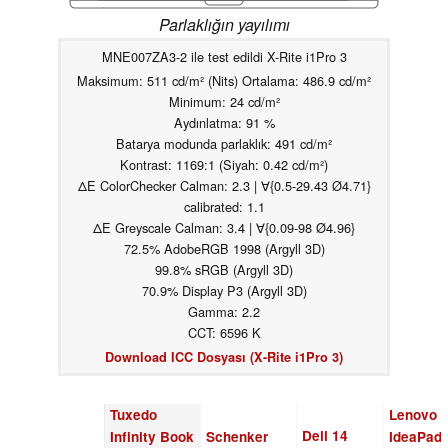
Parlaklığın yayılımı
MNE007ZA3-2 ile test edildi X-Rite i1Pro 3
Maksimum: 511 cd/m² (Nits) Ortalama: 486.9 cd/m²
Minimum: 24 cd/m²
Aydınlatma: 91 %
Batarya modunda parlaklık: 491 cd/m²
Kontrast: 1169:1 (Siyah: 0.42 cd/m²)
ΔE ColorChecker Calman: 2.3 | ∀{0.5-29.43 Ø4.71}
calibrated: 1.1
ΔE Greyscale Calman: 3.4 | ∀{0.09-98 Ø4.96}
72.5% AdobeRGB 1998 (Argyll 3D)
99.8% sRGB (Argyll 3D)
70.9% Display P3 (Argyll 3D)
Gamma: 2.2
CCT: 6596 K
Download ICC Dosyası (X-Rite i1Pro 3)
Tuxedo
Lenovo
Dell 14
Infinity Book
Schenker
IdeaPad 