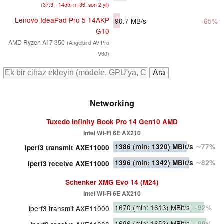
(
37.3 - 1455, n=36, son 2 yıl
)
Lenovo IdeaPad Pro 5 14AKP
90.7
MB/s
-65%
G10
AMD Ryzen AI 7 350
(Angelbird AV Pro
V60)
Networking
Tuxedo Infinity Book Pro 14 Gen10 AMD
Intel Wi-Fi 6E AX210
1386
(min: 1320)
MBit/s
∼77%
iperf3 transmit AXE11000
1396
(min: 1342)
MBit/s
∼82%
iperf3 receive AXE11000
Schenker XMG Evo 14 (M24)
Intel Wi-Fi 6E AX210
1670
(min: 1613)
MBit/s
∼92%
iperf3 transmit AXE11000
1696
(min: 1653)
MBit/s
∼99%