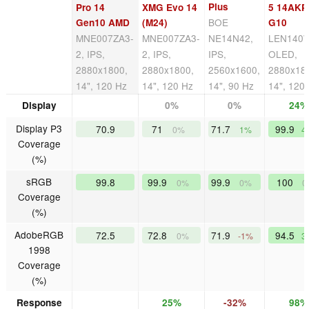
Plus
Pro 14
XMG Evo 14
5 14AKP
BOE
Gen10 AMD
(M24)
G10
MNE007ZA3-
MNE007ZA3-
NE14N42,
LEN140
2, IPS,
2, IPS,
IPS,
OLED,
2880x1800,
2880x1800,
2560x1600,
2880x18
14", 120 Hz
14", 120 Hz
14", 90 Hz
14", 120
Display
0%
0%
24%
Display P3
70.9
71
71.7
99.9
0%
1%
4
Coverage
(%)
sRGB
99.8
99.9
99.9
100
0%
0%
0
Coverage
(%)
AdobeRGB
72.5
72.8
71.9
94.5
0%
-1%
3
1998
Coverage
(%)
Response
25%
-32%
98%