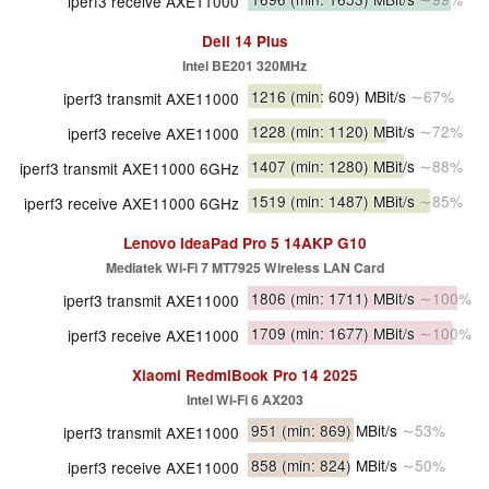
iperf3 receive AXE11000
Dell 14 Plus
Intel BE201 320MHz
1216
(min: 609)
MBit/s
∼67%
iperf3 transmit AXE11000
1228
(min: 1120)
MBit/s
∼72%
iperf3 receive AXE11000
1407
(min: 1280)
MBit/s
∼88%
iperf3 transmit AXE11000 6GHz
1519
(min: 1487)
MBit/s
∼85%
iperf3 receive AXE11000 6GHz
Lenovo IdeaPad Pro 5 14AKP G10
Mediatek Wi-Fi 7 MT7925 Wireless LAN Card
1806
(min: 1711)
MBit/s
∼100%
iperf3 transmit AXE11000
1709
(min: 1677)
MBit/s
∼100%
iperf3 receive AXE11000
Xiaomi RedmiBook Pro 14 2025
Intel Wi-Fi 6 AX203
951
(min: 869)
MBit/s
∼53%
iperf3 transmit AXE11000
858
(min: 824)
MBit/s
∼50%
iperf3 receive AXE11000