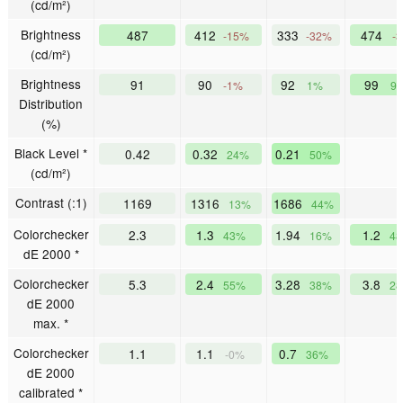
(cd/m²)
Brightness
487
412
333
474
-15%
-32%
-
(cd/m²)
Brightness
91
90
92
99
-1%
1%
9
Distribution
(%)
Black Level *
0.42
0.32
0.21
24%
50%
(cd/m²)
Contrast (:1)
1169
1316
1686
13%
44%
Colorchecker
2.3
1.3
1.94
1.2
43%
16%
4
dE 2000 *
Colorchecker
5.3
2.4
3.28
3.8
55%
38%
2
dE 2000
max. *
Colorchecker
1.1
1.1
0.7
-0%
36%
dE 2000
calibrated *