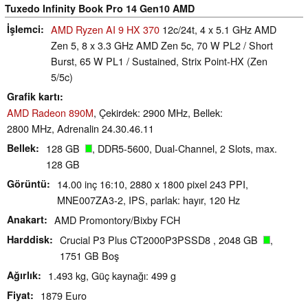
Tuxedo Infinity Book Pro 14 Gen10 AMD
İşlemci
AMD Ryzen AI 9 HX 370
12c/24t, 4 x 5.1 GHz AMD
Zen 5, 8 x 3.3 GHz AMD Zen 5c, 70 W PL2 / Short
Burst, 65 W PL1 / Sustained, Strix Point-HX (Zen
5/5c)
Grafik kartı
AMD Radeon 890M
, Çekirdek: 2900 MHz, Bellek:
2800 MHz, Adrenalin 24.30.46.11
Bellek
128 GB
, DDR5-5600, Dual-Channel, 2 Slots, max.
128 GB
Görüntü
14.00 inç 16:10, 2880 x 1800 pixel 243 PPI,
MNE007ZA3-2, IPS, parlak: hayır, 120 Hz
Anakart
AMD Promontory/Bixby FCH
Harddisk
Crucial P3 Plus CT2000P3PSSD8 , 2048 GB
,
1751 GB Boş
Ağırlık
1.493 kg, Güç kaynağı: 499 g
Fiyat
1879 Euro