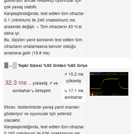
gösteriyor ancak rekabetçi oyuncular için
çok yavaş olabilir.
Karşılaştırıldığında, test edilen tüm cihazlar
0.1 (minimum) ile 240 (maksimum) ms
arasında değişir. » Tüm cihazların 43 %'si
daha iyi.
Bu, ölçülen yanıt süresinin test edilen tüm
cihazların ortalamasına benzer olduğu
anlamına gelir (19.8 ms).
↔
Tepki Süresi %50 Griden %80 Griye
↗ 15.2 ms
yükseliş
32.3 ms
... yükseliş ↗ ve
sonbahar↘ birleşimi
↘ 17.1 ms
sonbahar
Ekran, testlerimizde yavaş yanıt oranları
gösteriyor ve oyuncular için yetersiz
olacaktır.
Karşılaştırıldığında, test edilen tüm cihazlar
0.165 (minimum) ile 636 (maksimum) ms