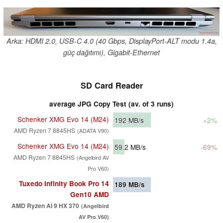
Arka: HDMI 2.0, USB-C 4.0 (40 Gbps, DisplayPort-ALT modu 1.4a,
güç dağıtımı), Gigabit-Ethernet
SD Card Reader
average JPG Copy Test (av. of 3 runs)
Schenker XMG Evo 14 (M24)
192
MB/s
+2%
AMD Ryzen 7 8845HS
(ADATA V90)
Schenker XMG Evo 14 (M24)
59.2
MB/s
-69%
AMD Ryzen 7 8845HS
(Angelbird AV
Pro V60)
Tuxedo Infinity Book Pro 14
189
MB/s
Gen10 AMD
AMD Ryzen AI 9 HX 370
(Angelbird
AV Pro V60)