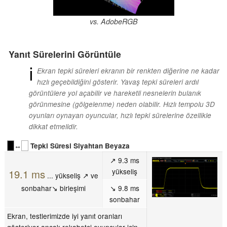
vs. AdobeRGB
Yanıt Sürelerini Görüntüle
ℹ
Ekran tepki süreleri ekranın bir renkten diğerine ne kadar
hızlı geçebildiğini gösterir. Yavaş tepki süreleri ardıl
görüntülere yol açabilir ve hareketli nesnelerin bulanık
görünmesine (gölgelenme) neden olabilir. Hızlı tempolu 3D
oyunları oynayan oyuncular, hızlı tepki sürelerine özellikle
dikkat etmelidir.
↔
Tepki Süresi Siyahtan Beyaza
↗ 9.3 ms
yükseliş
19.1 ms
... yükseliş ↗ ve
sonbahar↘ birleşimi
↘ 9.8 ms
sonbahar
Ekran, testlerimizde iyi yanıt oranları