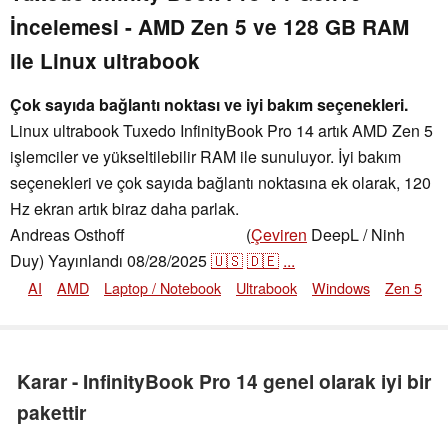
İncelemesi - AMD Zen 5 ve 128 GB RAM
ile Linux ultrabook
Çok sayıda bağlantı noktası ve iyi bakım seçenekleri.
Linux ultrabook Tuxedo InfinityBook Pro 14 artık AMD Zen 5
işlemciler ve yükseltilebilir RAM ile sunuluyor. İyi bakım
seçenekleri ve çok sayıda bağlantı noktasına ek olarak, 120
Hz ekran artık biraz daha parlak.
Andreas Osthoff
(
Çeviren
DeepL / Ninh
,
👁
Andreas Osthoff
Duy)
Yayınlandı
08/28/2025
🇺🇸
🇩🇪
...
AI
AMD
Laptop / Notebook
Ultrabook
Windows
Zen 5
Karar - InfinityBook Pro 14 genel olarak iyi bir
pakettir