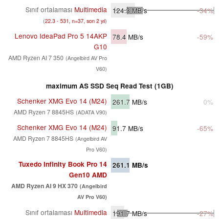
Sınıf ortalaması
Multimedia
124.3
MB/s
-34%
(
22.3 - 531, n=37, son 2 yıl
)
Lenovo IdeaPad Pro 5 14AKP
78.4
MB/s
-59%
G10
AMD Ryzen AI 7 350
(Angelbird AV Pro
V60)
maximum AS SSD Seq Read Test (1GB)
Schenker XMG Evo 14 (M24)
261.7
MB/s
0%
AMD Ryzen 7 8845HS
(ADATA V90)
Schenker XMG Evo 14 (M24)
91.7
MB/s
-65%
AMD Ryzen 7 8845HS
(Angelbird AV
Pro V60)
Tuxedo Infinity Book Pro 14
261.1
MB/s
Gen10 AMD
AMD Ryzen AI 9 HX 370
(Angelbird
AV Pro V60)
Sınıf ortalaması
Multimedia
191.7
MB/s
-27%