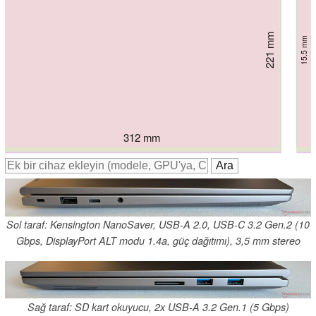
226.15 mm
220 mm
220 mm
220 mm
221 mm
228 mm
15.9 mm
15.5 mm
16.95 mm
17 mm
17 mm
16.5 mm
311 mm
311 mm
312 mm
312 mm
314 mm
315 mm
Sol taraf: Kensington NanoSaver, USB-A 2.0, USB-C 3.2 Gen.2 (10
Gbps, DisplayPort ALT modu 1.4a, güç dağıtımı), 3,5 mm stereo
Sağ taraf: SD kart okuyucu, 2x USB-A 3.2 Gen.1 (5 Gbps)