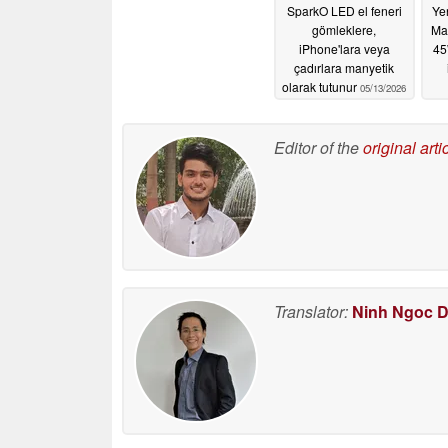
SparkO LED el feneri
Ye
gömleklere,
Ma
iPhone'lara veya
45
çadırlara manyetik
olarak tutunur
05/13/2026
Editor of the
original arti
Translator:
Ninh Ngoc 