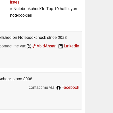
listesi
»
Notebookcheck'in Top 10 hafif oyun
notebookları
ublished on Notebookcheck
since 2023
contact me via:
@AbidAhsan
,
LinkedIn
okcheck
since 2008
contact me via:
Facebook