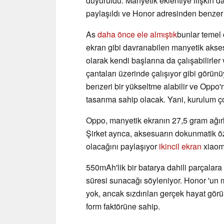
duyuruldu. Manyetik eklentiye ilişkin da
paylaşıldı ve Honor adresinden benzer b
As
daha önce ele almıştık
bunlar temel o
ekran gibi davranabilen manyetik akses
olarak kendi başlarına da çalışabilirl
çantaları üzerinde çalışıyor gibi görünüy
benzeri bir yükseltme alabilir ve Oppo'nu
tasarıma sahip olacak. Yani, kurulum 
Oppo, manyetik ekranın 27,5 gram ağır
Şirket ayrıca, aksesuarın dokunmatik 
olacağını paylaşıyor
ikincil ekran
xiaomi
550mAh'lik bir batarya dahili parçalar
süresi sunacağı söyleniyor. Honor 'un 
yok, ancak sızdırılan gerçek hayat görü
form faktörüne sahip.