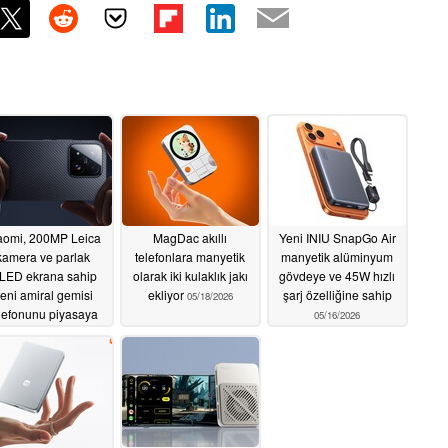
aomi, 200MP Leica
MagDac akıllı
Yeni INIU SnapGo Air
kamera ve parlak
telefonlara manyetik
manyetik alüminyum
LED ekrana sahip
olarak iki kulaklık jakı
gövdeye ve 45W hızlı
eni amiral gemisi
ekliyor
şarj özelliğine sahip
05/18/2026
lefonunu piyasaya
05/16/2026
sürdü
05/21/2026