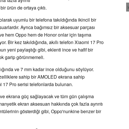
ha fazla ayrıntı
ir ürün de ortaya çıktı.
larak uyumlu bir telefona takıldığında ikincil bir
uarlardır. Ayrıca bağımsız bir aksesuar parçası
er ve hem Oppo hem de Honor onlar için taşıma
or. Bir kez takıldığında, akıllı telefon Xiaomi 17 Pro
n yeni paylaştığı gibi, eklenti ince ve hafif bir
çok garip görünmemeli.
lığında ve 7 mm kadar ince olduğunu söylüyor.
özelliklere sahip bir AMOLED ekrana sahip
 17 Pro serisi telefonlarda bulunan.
a ve ekrana güç sağlayacak ve tüm gün çalışma
manyetik ekran aksesuarı hakkında çok fazla ayrıntı
ntülerinin gösterdiği gibi, Oppo'nunkine benzer bir