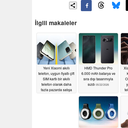
İlgili makaleler
Yeni Xiaomi akıllı
HMD Thunder Pro
Xi
telefon, uygun fiyatlı çift
6.000 mAh batarya ve
SIM kartlı bir akıllı
sıra dışı tasarımıyla
O
telefon olarak daha
sızdı
y
05/22/2026
fazla pazarda satışa
te
sunuluyor
06/20/2026