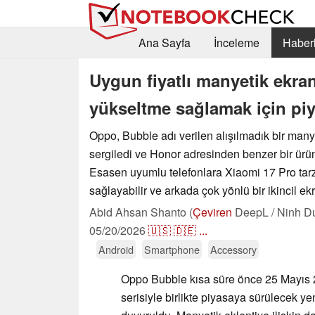
Ana Sayfa
İnceleme
Haberl
Uygun fiyatlı manyetik ekran
yükseltme sağlamak için pi
Oppo, Bubble adı verilen alışılmadık bir many
sergiledi ve Honor adresinden benzer bir ürün
Esasen uyumlu telefonlara Xiaomi 17 Pro tarz
sağlayabilir ve arkada çok yönlü bir ikincil ekr
Abid Ahsan Shanto (
Çeviren
DeepL / Ninh D
05/20/2026
🇺🇸
🇩🇪
...
Android
Smartphone
Accessory
Oppo Bubble kısa süre önce 25 Mayıs
serisiyle birlikte piyasaya sürülecek ye