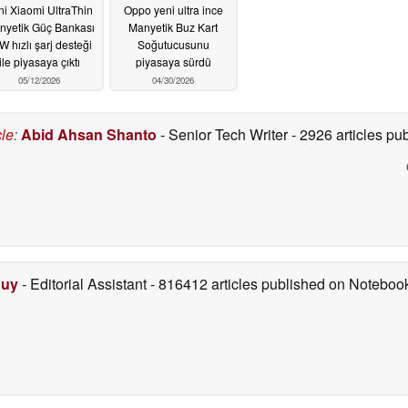
ni Xiaomi UltraThin
Oppo yeni ultra ince
nyetik Güç Bankası
Manyetik Buz Kart
W hızlı şarj desteği
Soğutucusunu
ile piyasaya çıktı
piyasaya sürdü
05/12/2026
04/30/2026
cle
:
Abid Ahsan Shanto
- Senior Tech Writer
- 2926 articles p
Duy
- Editorial Assistant
- 816412 articles published on Notebo