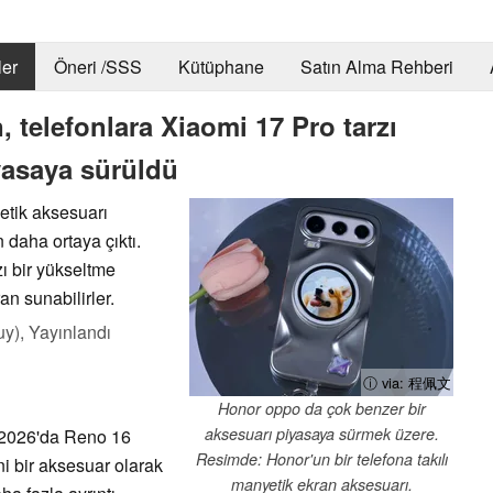
er
Öneri /SSS
Kütüphane
Satın Alma Rehberi
, telefonlara Xiaomi 17 Pro tarzı
yasaya sürüldü
etik aksesuarı
 daha ortaya çıktı.
ı bir yükseltme
an sunabilirler.
uy),
Yayınlandı
ⓘ via: 程佩文
Honor oppo da çok benzer bir
aksesuarı piyasaya sürmek üzere.
 2026'da Reno 16
Resimde: Honor'un bir telefona takılı
ni bir aksesuar olarak
manyetik ekran aksesuarı.