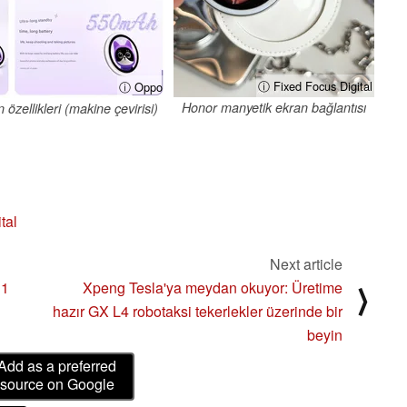
ⓘ Fixed Focus Digital
ⓘ Oppo
Honor manyetik ekran bağlantısı
zellikleri (makine çevirisi)
tal
Next article
11
Xpeng Tesla'ya meydan okuyor: Üretime
⟩
hazır GX L4 robotaksi tekerlekler üzerinde bir
beyin
Add as a preferred
source on Google