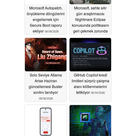
Microsoft Autopatch,
Microsoft, sahte sıfır
önyükleme döngülerini
gün araştırmacısı
engellemek için
Nightmare Eclipse
Secure Boot raporu
konusunda politikasını
ekliyor
geri çekmek zorunda
06/08/2026
kaldı
06/07/2026
Solo Seviye Atlama
GitHub Copilot kredi
Arise Haziran
limitleri sürpriz çalışma
güncellemesi Buster
alanı kilitlenmelerini
sınıfını tanıtıyor
tetikliyor
06/04/2026
06/06/2026