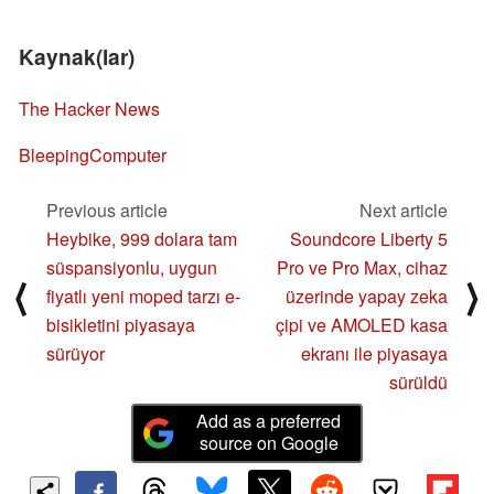
Kaynak(lar)
The Hacker News
BleepingComputer
Previous article
Next article
Heybike, 999 dolara tam
Soundcore Liberty 5
süspansiyonlu, uygun
Pro ve Pro Max, cihaz
⟨
⟩
fiyatlı yeni moped tarzı e-
üzerinde yapay zeka
bisikletini piyasaya
çipi ve AMOLED kasa
sürüyor
ekranı ile piyasaya
sürüldü
Add as a preferred
source on Google