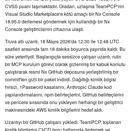
CVSS puanı taşımaktadır. Oradan, uzlaşma TeamPCP'nin
Visual Studio Marketplace'e kötü amaçlı bir Nx Console
18.95.0 derlemesi göndermek için kullandığı bir Nx
Console geliştiricisinin cihazına ulaştı.
Truva atlı uzantı, 18 Mayıs 2026'da 12:30 ile 12:48 UTC
saatleri arasında tam 18 dakika boyunca yayında kaldı. Bu
süre yeterliydi. Başlangıçta sessizce çalışan uzantı, rutin
bir MCP kurulum görevi olarak gizlenmiş bir kabuk komutu
çalıştırarak resmi Nx GitHub deposuna yerleştirilmiş bir
commit'ten gizli bir paket indirdi. Dağıttığı kimlik bilgisi
hırsızı, 1Password kasalarını, Anthropic Claude kod
yapılandırmalarını, npm belirteçlerini, GitHub belirteçlerini
ve pencere sırasında onu yükleyen herhangi bir geliştirici
makinesindeki AWS kimlik bilgilerini hedef aldı.
Uzantıyı bir GitHub çalışanı yükledi. TeamPCP, toplanan
kimlik bilgilerini CI/CD boru hatlarında ilerlemek ve