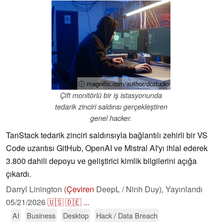
ⓘ magnific.com/author/dcstudio
Çift monitörlü bir iş istasyonunda
tedarik zinciri saldırısı gerçekleştiren
genel hacker.
TanStack tedarik zinciri saldırısıyla bağlantılı zehirli bir VS
Code uzantısı GitHub, OpenAI ve Mistral AI'yı ihlal ederek
3.800 dahili depoyu ve geliştirici kimlik bilgilerini açığa
çıkardı.
Darryl Linington (
Çeviren
DeepL / Ninh Duy),
Yayınlandı
05/21/2026
🇺🇸
🇩🇪
...
AI
Business
Desktop
Hack / Data Breach