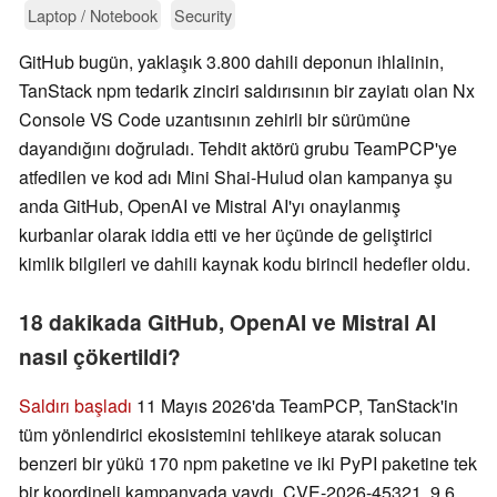
Laptop / Notebook
Security
GitHub bugün, yaklaşık 3.800 dahili deponun ihlalinin,
TanStack npm tedarik zinciri saldırısının bir zayiatı olan Nx
Console VS Code uzantısının zehirli bir sürümüne
dayandığını doğruladı. Tehdit aktörü grubu TeamPCP'ye
atfedilen ve kod adı Mini Shai-Hulud olan kampanya şu
anda GitHub, OpenAI ve Mistral AI'yı onaylanmış
kurbanlar olarak iddia etti ve her üçünde de geliştirici
kimlik bilgileri ve dahili kaynak kodu birincil hedefler oldu.
18 dakikada GitHub, OpenAI ve Mistral AI
nasıl çökertildi?
Saldırı başladı
11 Mayıs 2026'da TeamPCP, TanStack'in
tüm yönlendirici ekosistemini tehlikeye atarak solucan
benzeri bir yükü 170 npm paketine ve iki PyPI paketine tek
bir koordineli kampanyada yaydı. CVE-2026-45321, 9.6