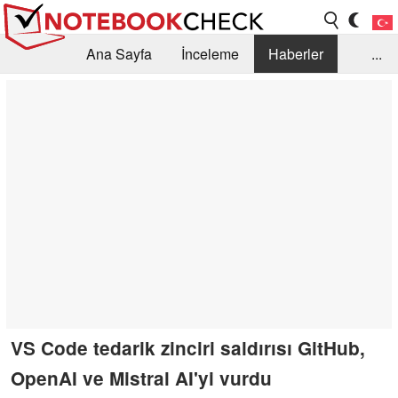
Ana Sayfa
İnceleme
Haberler
...
Öneri /SSS
Kütüphane
Satın Alma Rehberi
Arama
İletişim
VS Code tedarik zinciri saldırısı GitHub,
OpenAI ve Mistral AI'yi vurdu