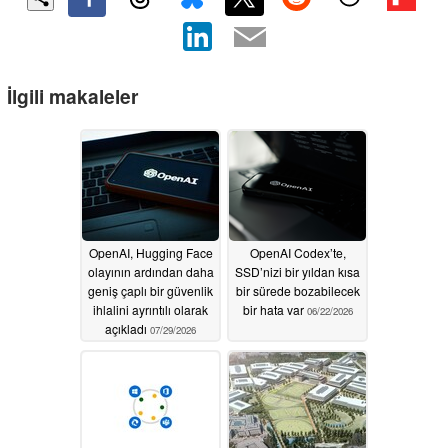
İlgili makaleler
OpenAI, Hugging Face
OpenAI Codex’te,
olayının ardından daha
SSD’nizi bir yıldan kısa
geniş çaplı bir güvenlik
bir sürede bozabilecek
ihlalini ayrıntılı olarak
bir hata var
06/22/2026
açıkladı
07/29/2026