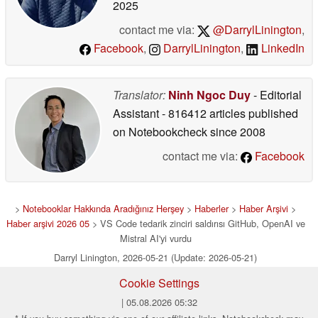
2025
contact me via:
@DarrylLinington
,
Facebook
,
DarrylLinington
,
LinkedIn
Translator:
Ninh Ngoc Duy
- Editorial
Assistant
- 816412 articles published
on Notebookcheck
since 2008
contact me via:
Facebook
>
Notebooklar Hakkında Aradığınız Herşey
>
Haberler
>
Haber Arşivi
>
Haber arşivi 2026 05
> VS Code tedarik zinciri saldırısı GitHub, OpenAI ve
Mistral AI'yi vurdu
Darryl Linington, 2026-05-21 (Update: 2026-05-21)
Cookie Settings
| 05.08.2026 05:32