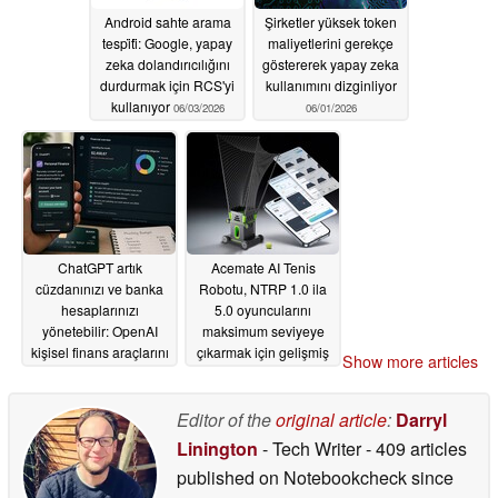
Android sahte arama
Şirketler yüksek token
tespi̇ti̇: Google, yapay
maliyetlerini gerekçe
zeka dolandırıcılığını
göstererek yapay zeka
durdurmak için RCS'yi
kullanımını dizginliyor
kullanıyor
06/03/2026
06/01/2026
ChatGPT artık
Acemate AI Tenis
cüzdanınızı ve banka
Robotu, NTRP 1.0 ila
hesaplarınızı
5.0 oyuncularını
yönetebilir: OpenAI
maksimum seviyeye
kişisel finans araçlarını
çıkarmak için gelişmiş
Show more articles
tanıttı
drill modları kazanıyor
05/30/2026
05/28/2026
Editor of the
original article
:
Darryl
Linington
- Tech Writer
- 409 articles
published on Notebookcheck
since