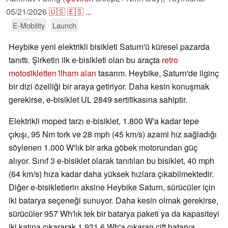
05/21/2026
🇺🇸
🇪🇸
...
E-Mobility
Launch
Heybike yeni elektrikli bisikleti Saturn'ü küresel pazarda
tanıttı. Şirketin ilk e-bisikleti olan bu araçta
retro
motosi̇kletten i̇lham alan
tasarım. Heybike, Saturn'de ilginç
bir dizi özelliği bir araya getiriyor. Daha kesin konuşmak
gerekirse, e-bisiklet UL 2849 sertifikasına sahiptir.
Elektrikli moped tarzı e-bisiklet, 1.800 W'a kadar tepe
çıkışı, 95 Nm tork ve 28 mph (45 km/s) azami hız sağladığı
söylenen 1.000 W'lık bir arka göbek motorundan güç
alıyor. Sınıf 3 e-bisiklet olarak tanıtılan bu bisiklet, 40 mph
(64 km/s) hıza kadar daha yüksek hızlara çıkabilmektedir.
Diğer e-bisikletlerin aksine Heybike Saturn, sürücüler için
iki batarya seçeneği sunuyor. Daha kesin olmak gerekirse,
sürücüler 957 Wh'lık tek bir batarya paketi ya da kapasiteyi
iki katına çıkararak 1.931,6 Wh'a çıkaran çift batarya