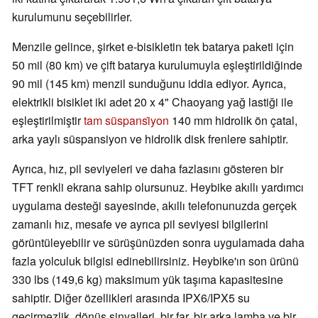
kurulumunu seçebilirler.
Menzile gelince, şirket e-bisikletin tek batarya paketi için
50 mil (80 km) ve çift batarya kurulumuyla eşleştirildiğinde
90 mil (145 km) menzil sunduğunu iddia ediyor. Ayrıca,
elektrikli bisiklet iki adet 20 x 4" Chaoyang yağ lastiği ile
eşleştirilmiştir
tam süspansi̇yon
140 mm hidrolik ön çatal,
arka yaylı süspansiyon ve hidrolik disk frenlere sahiptir.
Ayrıca, hız, pil seviyeleri ve daha fazlasını gösteren bir
TFT renkli ekrana sahip olursunuz. Heybike akıllı yardımcı
uygulama desteği sayesinde, akıllı telefonunuzda gerçek
zamanlı hız, mesafe ve ayrıca pil seviyesi bilgilerini
görüntüleyebilir ve sürüşünüzden sonra uygulamada daha
fazla yolculuk bilgisi edinebilirsiniz. Heybike'ın son ürünü
330 lbs (149,6 kg) maksimum yük taşıma kapasitesine
sahiptir. Diğer özellikleri arasında IPX6/IPX5 su
geçirmezlik, dönüş sinyalleri, bir far, bir arka lamba ve bir