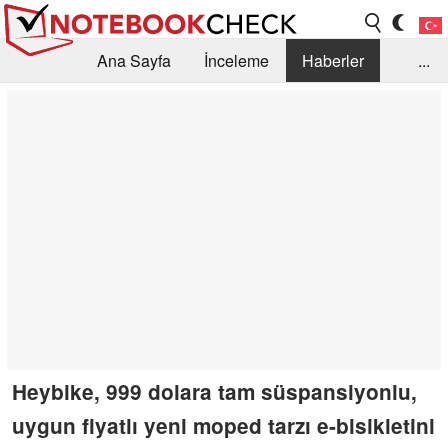
Ana Sayfa
İnceleme
Haberler
...
Öneri /SSS
Kütüphane
Satın Alma Rehberi
Arama
İletişim
Heybike, 999 dolara tam süspansiyonlu,
uygun fiyatlı yeni moped tarzı e-bisikletini