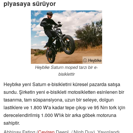
piyasaya sürüyor
ⓘ Heybike
Heybike Saturn moped tarzı bir e-
bisiklettir
Heybike yeni Saturn e-bisikletini küresel pazarda satışa
sundu. Şirketin yeni e-bisikleti motosikletten esinlenen bir
tasarıma, tam süspansiyona, uzun bir seleye, dolgun
lastiklere ve 1.800 W'a kadar tepe çıkışı ve 95 Nm tork için
derecelendirilmiş 1.000 W'lık bir arka göbek motoruna
sahiptir.
Abhinav Fating (
Çeviren
DeepL / Ninh Duy),
Yayınlandı