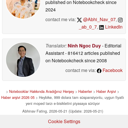
published on Notebookcheck
since
2024
contact me via:
@Abhi_Nav_07
,
_ab_0_7
,
LinkedIn
Translator:
Ninh Ngoc Duy
- Editorial
Assistant
- 816412 articles published
on Notebookcheck
since 2008
contact me via:
Facebook
>
Notebooklar Hakkında Aradığınız Herşey
>
Haberler
>
Haber Arşivi
>
Haber arşivi 2026 05
> Heybike, 999 dolara tam süspansiyonlu, uygun fiyatlı
yeni moped tarzı e-bisikletini piyasaya sürüyor
Abhinav Fating, 2026-05-21 (Update: 2026-05-21)
Cookie Settings