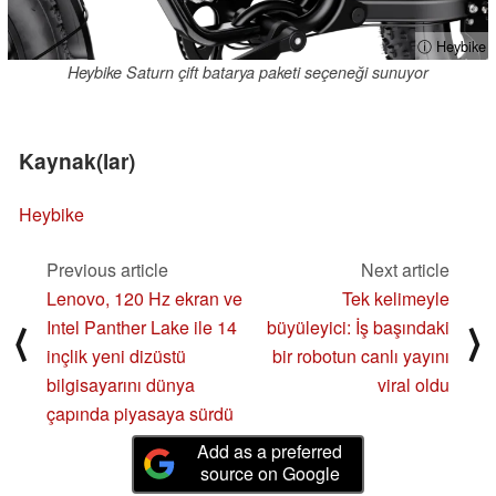
ⓘ Heybike
Heybike Saturn çift batarya paketi seçeneği sunuyor
Kaynak(lar)
Heybike
Previous article
Next article
Lenovo, 120 Hz ekran ve
Tek kelimeyle
Intel Panther Lake ile 14
büyüleyici: İş başındaki
⟨
⟩
inçlik yeni dizüstü
bir robotun canlı yayını
bilgisayarını dünya
viral oldu
çapında piyasaya sürdü
Add as a preferred
source on Google