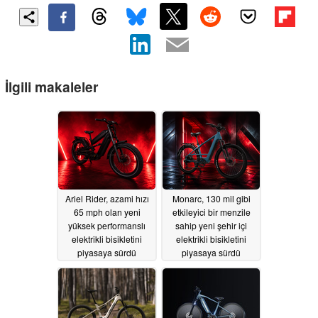
İlgili makaleler
Ariel Rider, azami hızı
Monarc, 130 mil gibi
65 mph olan yeni
etkileyici bir menzile
yüksek performanslı
sahip yeni şehir içi
elektrikli bisikletini
elektrikli bisikletini
piyasaya sürdü
piyasaya sürdü
07/09/2026
06/25/2026